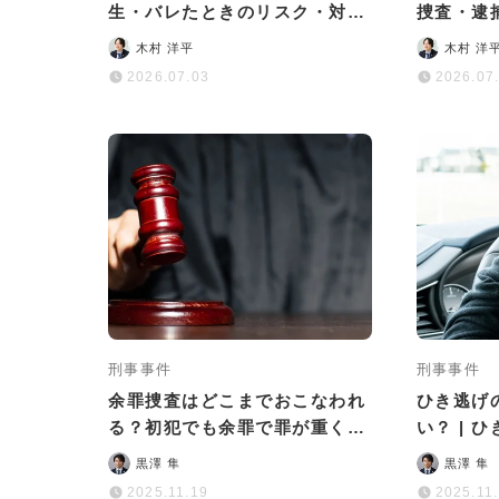
生・バレたときのリスク・対処
捜査・逮
法を徹底解説
処法まで
木村 洋平
木村 洋
2026.07.03
2026.07
刑事事件
刑事事件
余罪捜査はどこまでおこなわれ
ひき逃げ
る？初犯でも余罪で罪が重くな
い？ | 
る可能性はある？
後の流れ
黒澤 隼
黒澤 隼
2025.11.19
2025.11