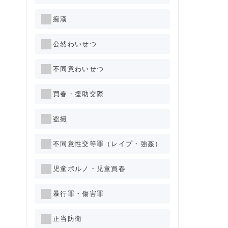
痴漢
公然わいせつ
不同意わいせつ
買春・援助交際
盗撮
不同意性交等罪（レイプ・強姦）
児童ポルノ・児童買春
暴行罪・傷害罪
正当防衛