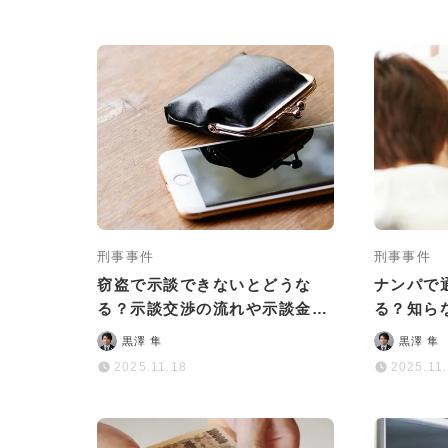
刑事事件
刑事事件
窃盗で示談できないとどうな
ナンパで
る？示談交渉の流れや示談金の
る？知ら
相場も解説
リスクと
黒澤 隼
黒澤 隼
2025.11.18
2025.11