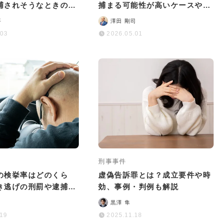
捕されそうなときの対
捕まる可能性が高いケースや逮
解説
捕された場合のリスクなど
平
澤田 剛司
.03
2026.05.01
刑事事件
の検挙率はどのくら
虚偽告訴罪とは？成立要件や時
ひき逃げの刑罰や逮捕前
効、事例・判例も解説
も徹底解説
黒澤 隼
.19
2025.11.18