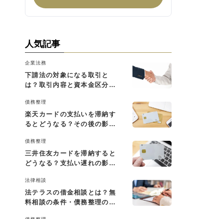
人気記事
企業法務
下請法の対象になる取引と
は？取引内容と資本金区分に
よる判断基準を解説
債務整理
楽天カードの支払いを滞納す
るとどうなる？その後の影響
と払えない場合の対処法
債務整理
三井住友カードを滞納すると
どうなる？支払い遅れの影響
と対処法
法律相談
法テラスの借金相談とは？無
料相談の条件・債務整理の費
用・利用の流れを解説