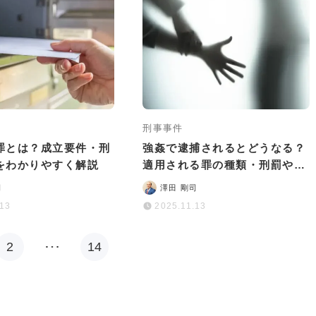
刑事事件
罪とは？成立要件・刑
強姦で逮捕されるとどうなる？
をわかりやすく解説
適用される罪の種類・刑罰や逮
捕後の流れを解説
司
澤田 剛司
.13
2025.11.13
2
…
14