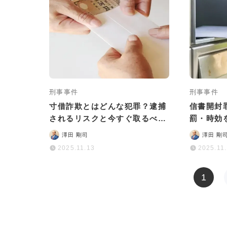
刑事事件
刑事事件
寸借詐欺とはどんな犯罪？逮捕
信書開封
されるリスクと今すぐ取るべき
罰・時効
対処法などを詳しく解説
澤田 剛司
澤田 剛
2025.11.13
2025.11
1