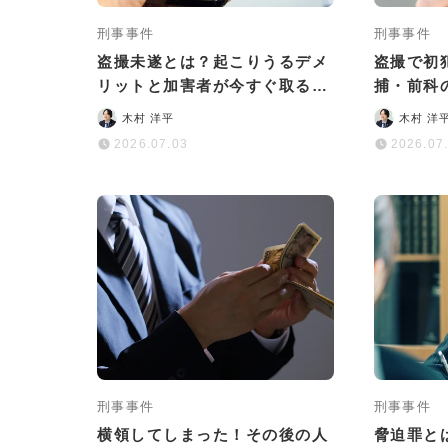
刑事事件
刑事事件
盗撮未遂とは？起こりうるデメ
盗撮で初
リットと加害者が今すぐ取るべ
捕・前科
き対応について解説
め
木村 洋平
木村 洋
2026.07.03
2026.07
刑事事件
刑事事件
横領してしまった！その後の人
脅迫罪と