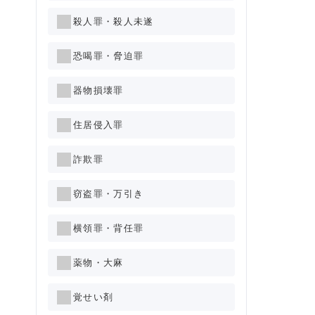
殺人罪・殺人未遂
恐喝罪・脅迫罪
器物損壊罪
住居侵入罪
詐欺罪
窃盗罪・万引き
横領罪・背任罪
薬物・大麻
覚せい剤