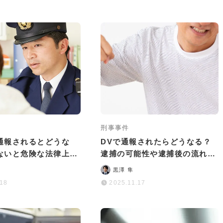
刑事事件
通報されるとどうな
DVで通報されたらどうなる？
ないと危険な法律上の
逮捕の可能性や逮捕後の流れを
対処法
徹底解説
黒澤 隼
.18
2025.11.17