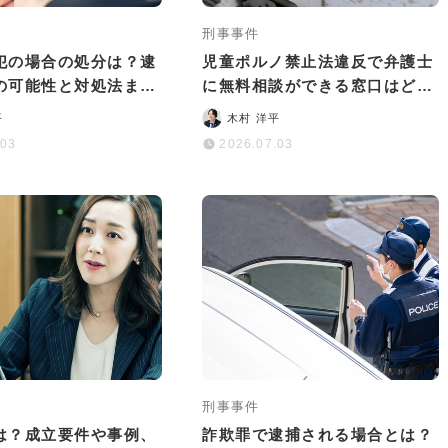
刑事事件
犯の場合の処分は？逮
児童ポルノ禁止法違反で弁護士
の可能性と対処法まと
に無料相談ができる窓口はど
こ？依頼するメリットも解説
平
木村 洋平
.03
2026.07.03
刑事事件
は？成立要件や事例、
詐欺罪で逮捕される場合とは？