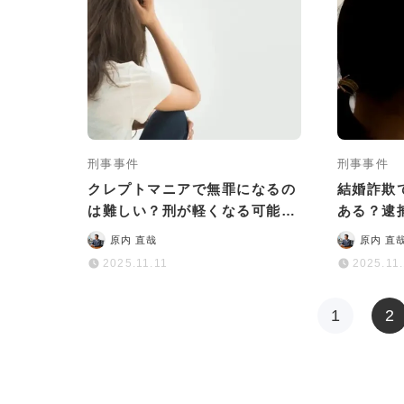
刑事事件
刑事事件
クレプトマニアで無罪になるの
結婚詐欺
は難しい？刑が軽くなる可能性
ある？逮
や判例を徹底解説
・対処法
原内 直哉
原内 直
2025.11.11
2025.11
1
2