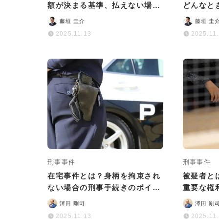
額が決まる基準、払えない場合
どんなと
の対処法まで解説
例、逮捕
藤垣 圭介
藤垣 圭
2025.11.13
2025.11
刑事事件
刑事事件
在宅事件とは？身柄を拘束され
被疑者と
ない場合の刑事手続きのポイン
重要な権
トや注意点などを解説
どとの違
澤田 剛司
澤田 剛
2025.11.13
2025.11