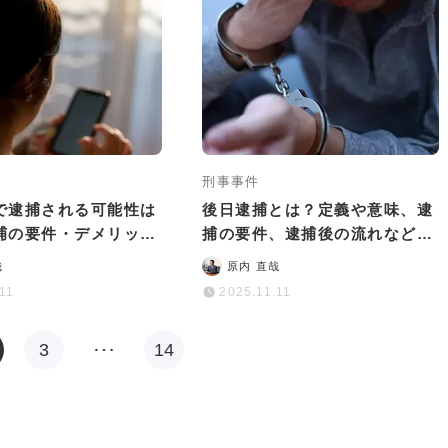
刑事事件
で逮捕される可能性は
後日逮捕とは？定義や意味、逮
捕の要件・デメリット
捕の要件、逮捕後の流れなどを
をまとめて解説
わかりやすく解説
哉
原内 直哉
.11
2025.11.11
3
…
14