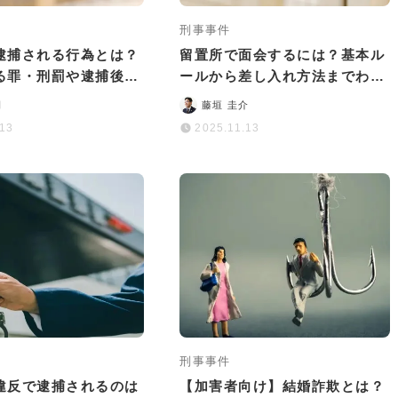
刑事事件
逮捕される行為とは？
留置所で面会するには？基本ル
る罪・刑罰や逮捕後の
ールから差し入れ方法までわか
説
りやすく解説
司
藤垣 圭介
.13
2025.11.13
刑事事件
違反で逮捕されるのは
【加害者向け】結婚詐欺とは？