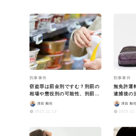
刑事事件
刑事事件
窃盗罪は罰金刑ですむ？刑罰の
無免許運
相場や懲役刑の可能性、刑罰を
逮捕後の
軽くする方法も解説
澤田 剛司
澤田 剛
2025.11.13
2025.11