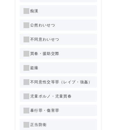
痴漢
公然わいせつ
不同意わいせつ
買春・援助交際
盗撮
不同意性交等罪（レイプ・強姦）
児童ポルノ・児童買春
暴行罪・傷害罪
正当防衛