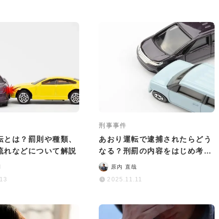
刑事事件
転とは？罰則や種類、
あおり運転で逮捕されたらどう
流れなどについて解説
なる？刑罰の内容をはじめ考え
られるリスクを解説
司
原内 直哉
.13
2025.11.11