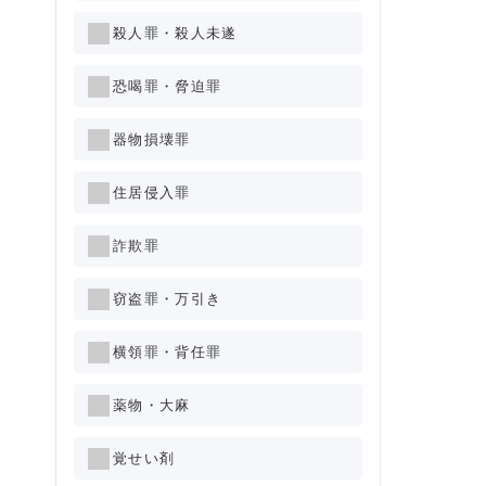
殺人罪・殺人未遂
恐喝罪・脅迫罪
器物損壊罪
住居侵入罪
詐欺罪
窃盗罪・万引き
横領罪・背任罪
薬物・大麻
覚せい剤