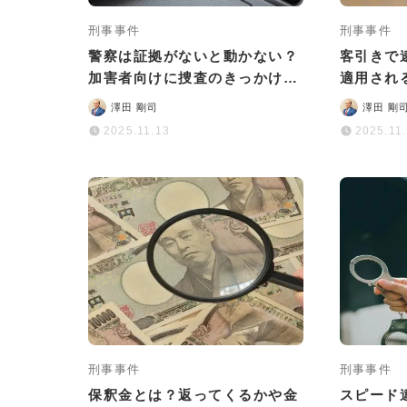
刑事事件
刑事事件
警察は証拠がないと動かない？
客引きで
加害者向けに捜査のきっかけや
適用され
対処法などを詳しく解説
流れを解
澤田 剛司
澤田 剛
2025.11.13
2025.11
刑事事件
刑事事件
保釈金とは？返ってくるかや金
スピード