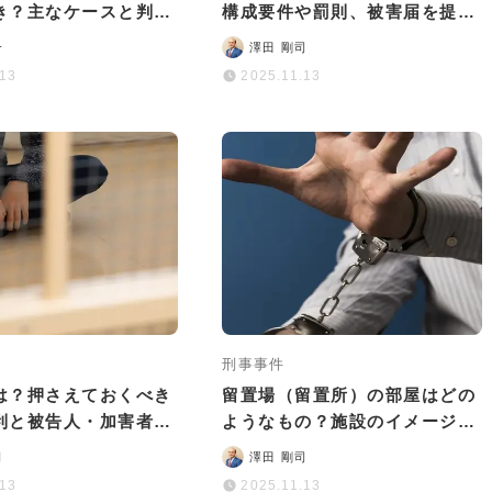
き？主なケースと判
構成要件や罰則、被害届を提出
後の流れを解説
されたときの対処法を解説
介
澤田 剛司
.13
2025.11.13
刑事事件
は？押さえておくべき
留置場（留置所）の部屋はどの
利と被告人・加害者な
ようなもの？施設のイメージと
い
日々の過ごし方など
司
澤田 剛司
.13
2025.11.13