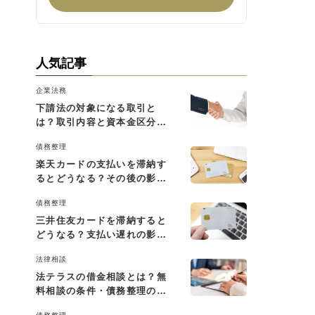
人気記事
企業法務
下請法の対象になる取引と
は？取引内容と資本金区分に
よる判断基準を解説
債務整理
楽天カードの支払いを滞納す
るとどうなる？その後の影響
と払えない場合の対処法
債務整理
三井住友カードを滞納すると
どうなる？支払い遅れの影響
と対処法
法律相談
法テラスの借金相談とは？無
料相談の条件・債務整理の費
用・利用の流れを解説