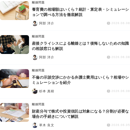
離婚問題
養育費の相場額はいくら？統計・算定表・シミュレーシ
ョンで調べる方法を徹底解説
阿部 洋介
2026.06.08
離婚問題
産後クライシスによる離婚とは？後悔しないための知識
の相談窓口も解説
阿部 洋介
2026.06.08
離婚問題
不倫の示談交渉にかかる弁護士費用はいくら？相場やシ
ミュレーションを紹介
杉本 真樹
2026.06.08
離婚問題
財産分与で株式や投資信託は対象になる？分割が必要な
場合の手続きについて解説
草木 良文
2026.06.05