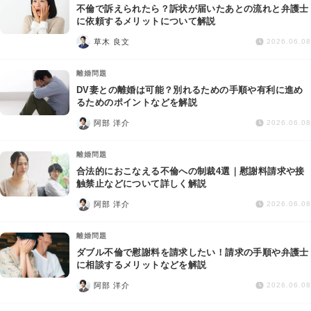
不倫で訴えられたら？訴状が届いたあとの流れと弁護士
に依頼するメリットについて解説
草木 良文
2026.06.08
離婚問題
DV妻との離婚は可能？別れるための手順や有利に進め
るためのポイントなどを解説
阿部 洋介
2026.06.08
離婚問題
合法的におこなえる不倫への制裁4選｜慰謝料請求や接
触禁止などについて詳しく解説
阿部 洋介
2026.06.08
離婚問題
ダブル不倫で慰謝料を請求したい！請求の手順や弁護士
に相談するメリットなどを解説
阿部 洋介
2026.06.08