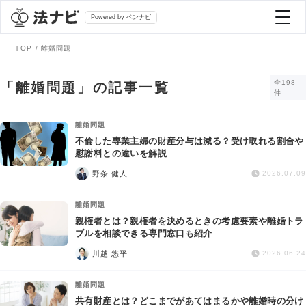
Powered by ベンナビ
TOP
離婚問題
記事を探す
全198
「離婚問題」の記事一覧
件
全て
弁護士を探す
離婚問題
不倫した専業主婦の財産分与は減る？受け取れる割合や
慰謝料との違いを解説
法律相談
おすすめ弁護士診断
野条 健人
2026.07.09
刑事事件
離婚問題
AI Search Premium
親権者とは？親権者を決めるときの考慮要素や離婚トラ
債務整理
ブルを相談できる専門窓口も紹介
川越 悠平
2026.06.24
掲載をご検討の弁護士の方へ
離婚問題
離婚問題
共有財産とは？どこまでがあてはまるかや離婚時の分け