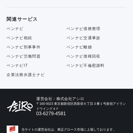
関連サービス
ベンナビ
ベンナビ債務整理
ベンナビ相続
ベンナビ交通事故
ベンナビ刑事事件
ベンナビ離婚
ベンナビ労働問題
ベンナビ債権回収
ベンナビIT
ベンナビ不倫慰謝料
企業法務弁護士ナビ
運営会社：株式会社アシロ
〒160-0023 東京都新宿区西新宿６丁目３番１号新宿アイラン
ドウイング４Ｆ
03-6279-4581
当サイトの運営会社は、東証グロース市場に上場しております。