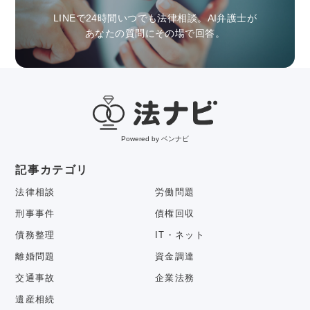
LINEで24時間いつでも法律相談。AI弁護士が
あなたの質問にその場で回答。
Powered by ベンナビ
記事カテゴリ
法律相談
労働問題
刑事事件
債権回収
債務整理
IT・ネット
離婚問題
資金調達
交通事故
企業法務
遺産相続