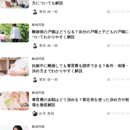
交通事故
方についても解説
豊田 雄一郎
2026.06.09
遺産相続
離婚問題
離婚後の戸籍はどうなる？自分の戸籍と子どもの戸籍に
労働問題
ついてわかりやすく解説
豊田 雄一郎
2026.06.09
債権回収
離婚問題
IT・ネット
妊娠中に離婚しても養育費を請求できる？条件・相場・
決め方までわかりやすく解説
豊田 雄一郎
資金調達
2026.06.09
離婚問題
企業法務
養育費の金額はどう決める？算定表を使った決め方や相
場を徹底解説
杉本 真樹
2026.06.09
離婚問題