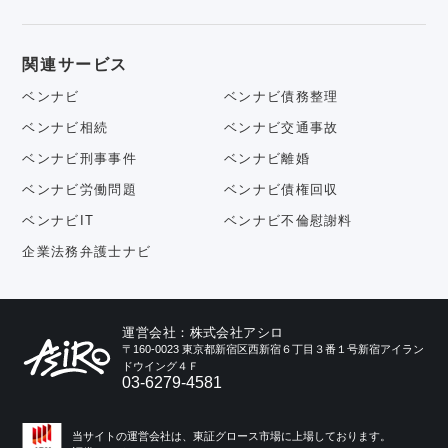
関連サービス
ベンナビ
ベンナビ債務整理
ベンナビ相続
ベンナビ交通事故
ベンナビ刑事事件
ベンナビ離婚
ベンナビ労働問題
ベンナビ債権回収
ベンナビIT
ベンナビ不倫慰謝料
企業法務弁護士ナビ
運営会社：株式会社アシロ
〒160-0023 東京都新宿区西新宿６丁目３番１号新宿アイラン
ドウイング４Ｆ
03-6279-4581
当サイトの運営会社は、東証グロース市場に上場しております。