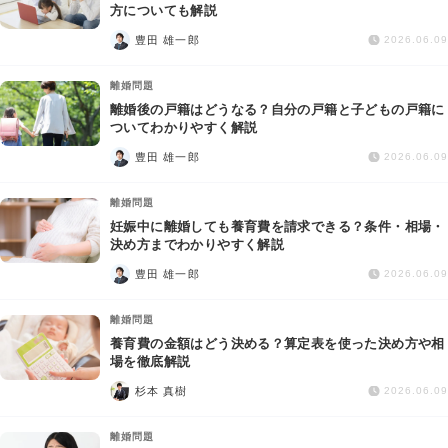
交通事故
方についても解説
豊田 雄一郎
2026.06.09
遺産相続
離婚問題
離婚後の戸籍はどうなる？自分の戸籍と子どもの戸籍に
労働問題
ついてわかりやすく解説
豊田 雄一郎
2026.06.09
債権回収
離婚問題
IT・ネット
妊娠中に離婚しても養育費を請求できる？条件・相場・
決め方までわかりやすく解説
豊田 雄一郎
資金調達
2026.06.09
離婚問題
企業法務
養育費の金額はどう決める？算定表を使った決め方や相
場を徹底解説
杉本 真樹
2026.06.09
離婚問題