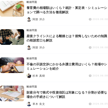
離婚問題
養育費の相場額はいくら？統計・算定表・シミュレーシ
ョンで調べる方法を徹底解説
阿部 洋介
2026.06.08
離婚問題
産後クライシスによる離婚とは？後悔しないための知識
の相談窓口も解説
阿部 洋介
2026.06.08
離婚問題
不倫の示談交渉にかかる弁護士費用はいくら？相場やシ
ミュレーションを紹介
杉本 真樹
2026.06.08
離婚問題
財産分与で株式や投資信託は対象になる？分割が必要な
場合の手続きについて解説
草木 良文
2026.06.05