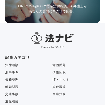
LINEで24時間いつでも法律相談。AI弁護士が
あなたの質問にその場で回答。
Powered by ベンナビ
記事カテゴリ
法律相談
労働問題
刑事事件
債権回収
債務整理
IT・ネット
離婚問題
資金調達
交通事故
企業法務
遺産相続