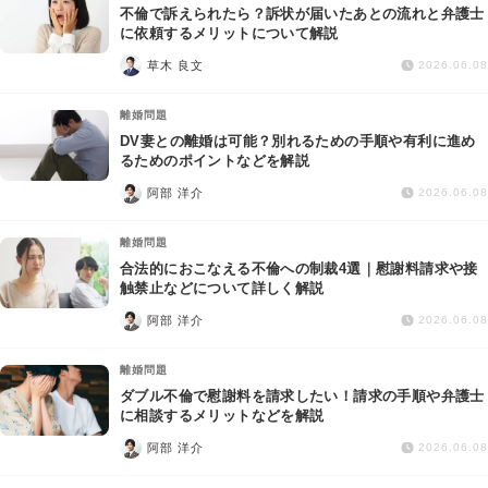
不倫で訴えられたら？訴状が届いたあとの流れと弁護士
に依頼するメリットについて解説
草木 良文
2026.06.08
離婚問題
DV妻との離婚は可能？別れるための手順や有利に進め
るためのポイントなどを解説
阿部 洋介
2026.06.08
離婚問題
合法的におこなえる不倫への制裁4選｜慰謝料請求や接
触禁止などについて詳しく解説
阿部 洋介
2026.06.08
離婚問題
ダブル不倫で慰謝料を請求したい！請求の手順や弁護士
に相談するメリットなどを解説
阿部 洋介
2026.06.08