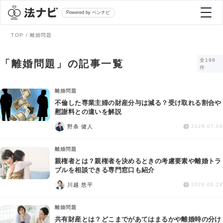
Powered by ベンナビ
TOP
離婚問題
記事を探す
全198
「離婚問題」の記事一覧
件
全て
弁護士を探す
離婚問題
不倫した専業主婦の財産分与は減る？受け取れる割合や
慰謝料との違いを解説
法律相談
おすすめ弁護士診断
野条 健人
2026.07.09
刑事事件
離婚問題
AI Search Premium
親権者とは？親権者を決めるときの考慮要素や離婚トラ
債務整理
ブルを相談できる専門窓口も紹介
川越 悠平
2026.06.24
掲載をご検討の弁護士の方へ
離婚問題
離婚問題
共有財産とは？どこまでがあてはまるかや離婚時の分け