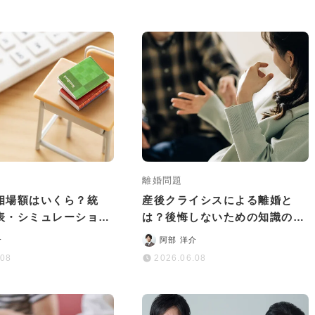
離婚問題
相場額はいくら？統
産後クライシスによる離婚と
表・シミュレーション
は？後悔しないための知識の相
方法を徹底解説
談窓口も解説
介
阿部 洋介
.08
2026.06.08