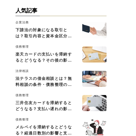
人気記事
企業法務
下請法の対象になる取引と
は？取引内容と資本金区分に
よる判断基準を解説
債務整理
楽天カードの支払いを滞納す
るとどうなる？その後の影響
と払えない場合の対処法
法律相談
法テラスの借金相談とは？無
料相談の条件・債務整理の費
用・利用の流れを解説
債務整理
三井住友カードを滞納すると
どうなる？支払い遅れの影響
と対処法
債務整理
メルペイを滞納するとどうな
る？経過日数別の影響と支払