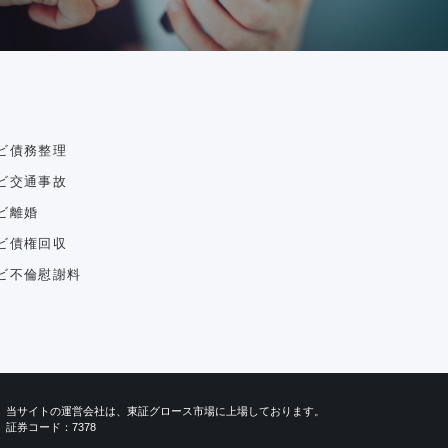
ビ債務整理
ビ交通事故
ビ離婚
ビ債権回収
ビ不倫慰謝料
当サイトの運営会社は、東証グロース市場に上場しております。
証券コード：7378