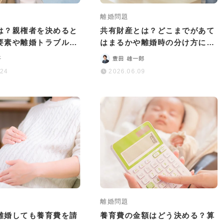
離婚問題
は？親権者を決めると
共有財産とは？どこまでがあて
要素や離婚トラブルを
はまるかや離婚時の分け方につ
る専門窓口も紹介
いても解説
平
豊田 雄一郎
.24
2026.06.09
離婚問題
離婚しても養育費を請
養育費の金額はどう決める？算