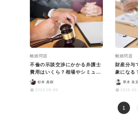
離婚問題
離婚問題
不倫の示談交渉にかかる弁護士
財産分与
費用はいくら？相場やシミュレ
象になる
ーションを紹介
手続きに
杉本 真樹
草木 良
2026.06.08
2026.06
1