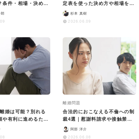
？条件・相場・決め方
定表を使った決め方や相場を徹
りやすく解説
底解説
一郎
杉本 真樹
.09
2026.06.09
離婚問題
の離婚は可能？別れる
合法的におこなえる不倫への制
順や有利に進めるため
裁4選｜慰謝料請求や接触禁止
トなどを解説
などについて詳しく解説
介
阿部 洋介
.08
2026.06.08