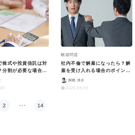
離婚問題
で株式や投資信託は対
社内不倫で解雇になったら？解
？分割が必要な場合の
雇を受け入れる場合のポイント
ついて解説
やおすすめの相談窓口など
文
阿部 洋介
.05
2026.06.05
2
…
14