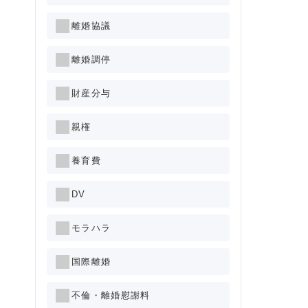
離婚協議
離婚調停
財産分与
親権
養育費
DV
モラハラ
国際離婚
不倫・離婚慰謝料