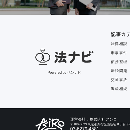
記事カ
法律相談
刑事事件
債務整理
離婚問題
Powered by ベンナビ
交通事故
遺産相続
運営会社：株式会社アシロ
〒160-0023 東京都新宿区西新宿６丁
03-6279-4581