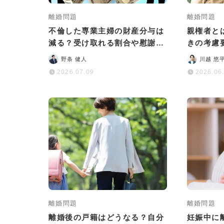
離婚問題
離婚問題
不倫した専業主婦の財産分与は
親権者と
減る？受け取れる割合や慰謝料
きの考慮
との違いを解説
相談でき
野条 健人
川越 悠
2026.07.09
2026.06
離婚問題
離婚問題
離婚後の戸籍はどうなる？自分
妊娠中に