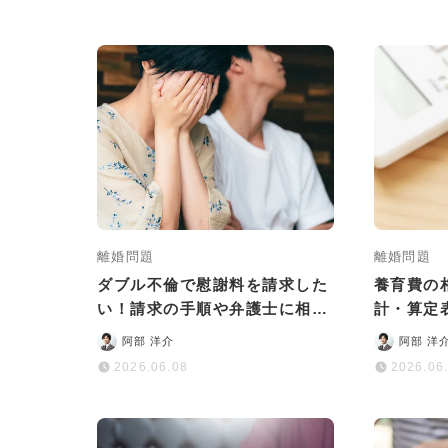
離婚問題
離婚問題
ダブル不倫で慰謝料を請求した
養育費の
い！請求の手順や弁護士に相談
計・算定
するメリットなどを解説
で調べる
阿部 洋介
阿部 洋
2026.06.08
2026.06