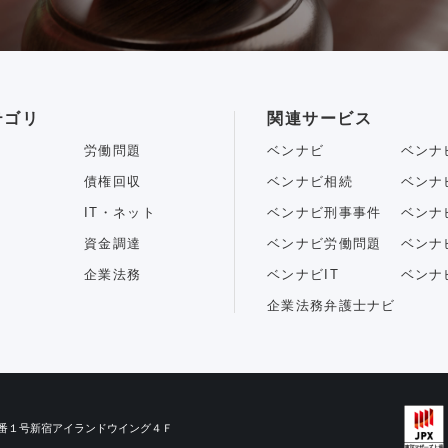
テゴリ
関連サービス
労働問題
ベンナビ
ベンナ
債権回収
ベンナビ相続
ベンナ
IT・ネット
ベンナビ刑事事件
ベンナ
資金調達
ベンナビ労働問題
ベンナ
企業法務
ベンナビIT
ベンナ
企業法務弁護士ナビ
目３番１号新宿アイランドウイング４Ｆ