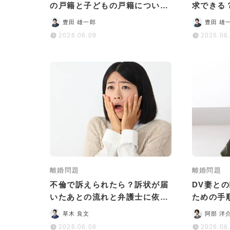
の戸籍と子どもの戸籍について
求できる
わかりやすく解説
までわか
豊田 雄一郎
豊田 雄
2026.06.09
2026.06
離婚問題
離婚問題
不倫で訴えられたら？訴状が届
DV妻と
いたあとの流れと弁護士に依頼
ための手
するメリットについて解説
のポイン
草木 良文
阿部 洋
2026.06.08
2026.06