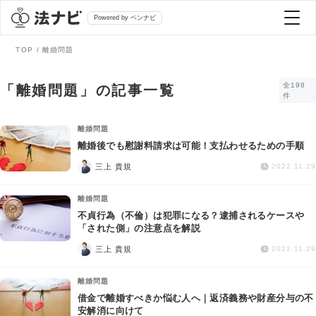
Powered by ベンナビ
TOP
離婚問題
記事を探す
全198
「離婚問題」の記事一覧
件
全て
弁護士を探す
離婚問題
離婚後でも慰謝料請求は可能！支払わせるための手順
法律相談
三上 貴規
2022.11.29
おすすめ弁護士診断
刑事事件
離婚問題
不貞行為（不倫）は犯罪になる？逮捕されるケースや
AI Search Premium
「された側」の注意点を解説
債務整理
三上 貴規
2022.11.29
掲載をご検討の弁護士の方へ
離婚問題
離婚問題
借金で離婚すべきか悩む人へ｜返済義務や財産分与の不
安解消に向けて