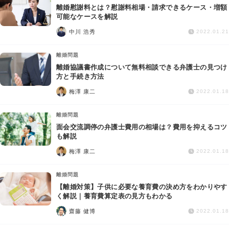
離婚慰謝料とは？慰謝料相場・請求できるケース・増額
可能なケースを解説
中川 浩秀
2022.01.21
離婚問題
離婚協議書作成について無料相談できる弁護士の見つけ
方と手続き方法
梅澤 康二
2022.01.18
離婚問題
面会交流調停の弁護士費用の相場は？費用を抑えるコツ
も解説
梅澤 康二
2022.01.18
離婚問題
【離婚対策】子供に必要な養育費の決め方をわかりやす
く解説｜養育費算定表の見方もわかる
齋藤 健博
2022.01.18