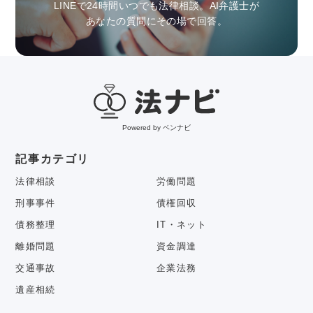
LINEで24時間いつでも法律相談。AI弁護士が
あなたの質問にその場で回答。
Powered by ベンナビ
記事カテゴリ
法律相談
労働問題
刑事事件
債権回収
債務整理
IT・ネット
離婚問題
資金調達
交通事故
企業法務
遺産相続