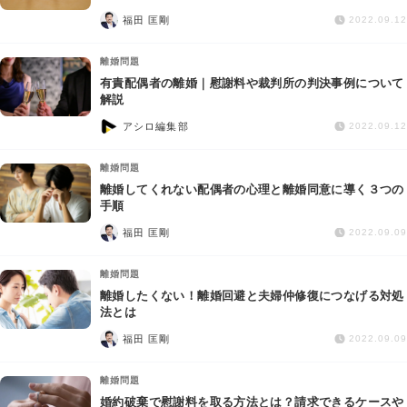
交通事故
福田 匡剛
2022.09.12
遺産相続
離婚問題
有責配偶者の離婚｜慰謝料や裁判所の判決事例について
解説
労働問題
アシロ編集部
2022.09.12
債権回収
離婚問題
離婚してくれない配偶者の心理と離婚同意に導く３つの
IT・ネット
手順
福田 匡剛
2022.09.09
資金調達
離婚問題
離婚したくない！離婚回避と夫婦仲修復につなげる対処
企業法務
法とは
福田 匡剛
2022.09.09
離婚問題
婚約破棄で慰謝料を取る方法とは？請求できるケースや