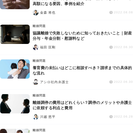
高額になる要因、事例を紹介
金森 将也
2022.08.08
離婚問題
協議離婚で失敗しないために知っておきたいこと｜財産
分与・年金分割・慰謝料など
福田 匡剛
2022.06.30
離婚問題
養育費の未払いはどこに相談すべき？請求までの具体的
な流れ
アシロ社内弁護士
2022.06.30
離婚問題
離婚調停の費用はどれくらい？調停のメリットや弁護士
に依頼する利点と費用
川越 悠平
2022.06.28
離婚問題