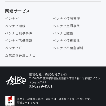
関連サービス
ベンナビ
ベンナビ債務整理
ベンナビ相続
ベンナビ交通事故
ベンナビ刑事事件
ベンナビ離婚
ベンナビ労働問題
ベンナビ債権回収
ベンナビIT
ベンナビ不倫慰謝料
企業法務弁護士ナビ
運営会社：株式会社アシロ
〒160-0023 東京都新宿区西新宿６丁目３番１号新宿アイラン
ドウイング４Ｆ
03-6279-4581
当サイトの運営会社は、東証グロース市場に上場しております。
証券コード：7378