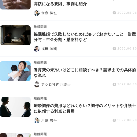
高額になる要因、事例を紹介
金森 将也
2022.08.08
離婚問題
協議離婚で失敗しないために知っておきたいこと｜財産
分与・年金分割・慰謝料など
福田 匡剛
2022.06.30
離婚問題
養育費の未払いはどこに相談すべき？請求までの具体的
な流れ
アシロ社内弁護士
2022.06.30
離婚問題
離婚調停の費用はどれくらい？調停のメリットや弁護士
に依頼する利点と費用
川越 悠平
2022.06.28
離婚問題