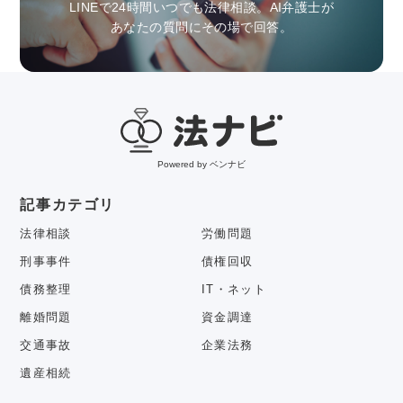
LINEで24時間いつでも法律相談。AI弁護士が
あなたの質問にその場で回答。
Powered by ベンナビ
記事カテゴリ
法律相談
労働問題
刑事事件
債権回収
債務整理
IT・ネット
離婚問題
資金調達
交通事故
企業法務
遺産相続