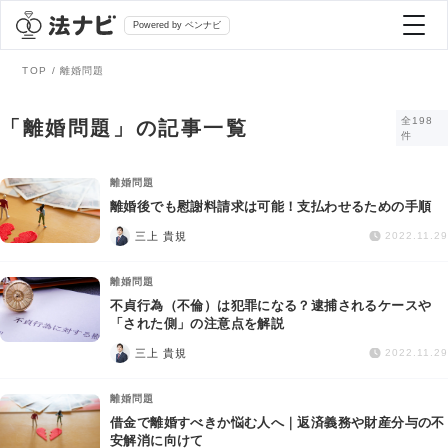
Powered by ベンナビ
TOP
離婚問題
記事を探す
全198
「離婚問題」の記事一覧
件
全て
弁護士を探す
離婚問題
離婚後でも慰謝料請求は可能！支払わせるための手順
法律相談
三上 貴規
2022.11.29
おすすめ弁護士診断
刑事事件
離婚問題
不貞行為（不倫）は犯罪になる？逮捕されるケースや
AI Search Premium
「された側」の注意点を解説
債務整理
三上 貴規
2022.11.29
掲載をご検討の弁護士の方へ
離婚問題
離婚問題
借金で離婚すべきか悩む人へ｜返済義務や財産分与の不
安解消に向けて