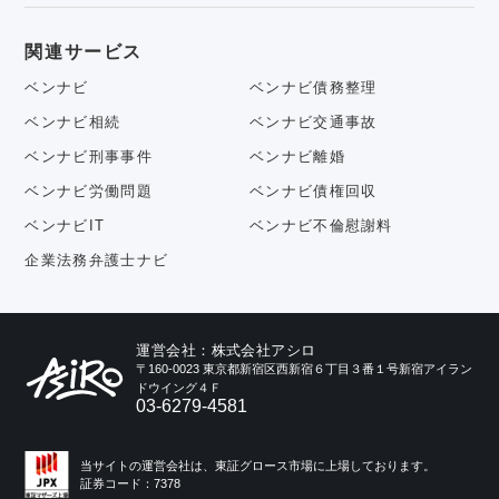
関連サービス
ベンナビ
ベンナビ債務整理
ベンナビ相続
ベンナビ交通事故
ベンナビ刑事事件
ベンナビ離婚
ベンナビ労働問題
ベンナビ債権回収
ベンナビIT
ベンナビ不倫慰謝料
企業法務弁護士ナビ
運営会社：株式会社アシロ
〒160-0023 東京都新宿区西新宿６丁目３番１号新宿アイラン
ドウイング４Ｆ
03-6279-4581
当サイトの運営会社は、東証グロース市場に上場しております。
証券コード：7378