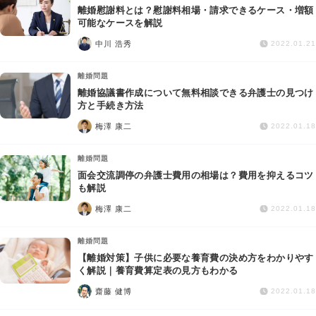
離婚慰謝料とは？慰謝料相場・請求できるケース・増額
可能なケースを解説
中川 浩秀
2022.01.21
離婚問題
離婚協議書作成について無料相談できる弁護士の見つけ
方と手続き方法
梅澤 康二
2022.01.18
離婚問題
面会交流調停の弁護士費用の相場は？費用を抑えるコツ
も解説
梅澤 康二
2022.01.18
離婚問題
【離婚対策】子供に必要な養育費の決め方をわかりやす
く解説｜養育費算定表の見方もわかる
齋藤 健博
2022.01.18