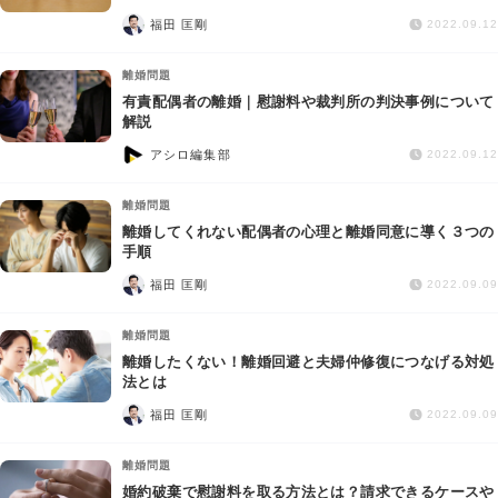
交通事故
福田 匡剛
2022.09.12
遺産相続
離婚問題
有責配偶者の離婚｜慰謝料や裁判所の判決事例について
解説
労働問題
アシロ編集部
2022.09.12
債権回収
離婚問題
離婚してくれない配偶者の心理と離婚同意に導く３つの
IT・ネット
手順
福田 匡剛
2022.09.09
資金調達
離婚問題
離婚したくない！離婚回避と夫婦仲修復につなげる対処
企業法務
法とは
福田 匡剛
2022.09.09
離婚問題
婚約破棄で慰謝料を取る方法とは？請求できるケースや