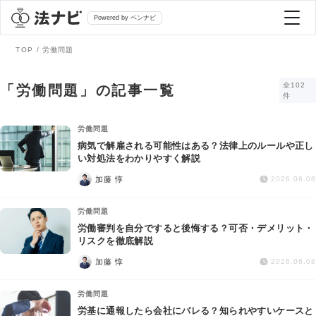
Powered by ベンナビ
TOP
労働問題
記事を探す
全102
「労働問題」の記事一覧
件
全て
弁護士を探す
労働問題
病気で解雇される可能性はある？法律上のルールや正し
い対処法をわかりやすく解説
法律相談
おすすめ弁護士診断
加藤 惇
2026.06.08
刑事事件
労働問題
AI Search Premium
労働審判を自分ですると後悔する？可否・デメリット・
債務整理
リスクを徹底解説
加藤 惇
2026.06.08
掲載をご検討の弁護士の方へ
離婚問題
労働問題
労基に通報したら会社にバレる？知られやすいケースと