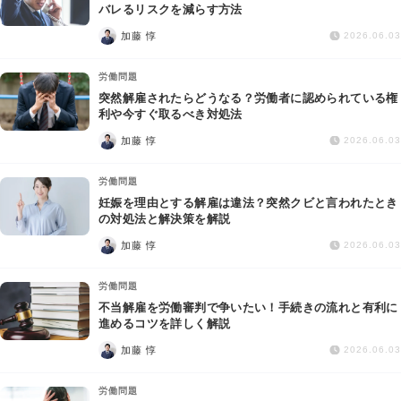
交通事故
バレるリスクを減らす方法
加藤 惇
2026.06.03
遺産相続
労働問題
突然解雇されたらどうなる？労働者に認められている権
労働問題
利や今すぐ取るべき対処法
加藤 惇
2026.06.03
債権回収
労働問題
IT・ネット
妊娠を理由とする解雇は違法？突然クビと言われたとき
の対処法と解決策を解説
加藤 惇
資金調達
2026.06.03
労働問題
企業法務
不当解雇を労働審判で争いたい！手続きの流れと有利に
進めるコツを詳しく解説
加藤 惇
2026.06.03
労働問題