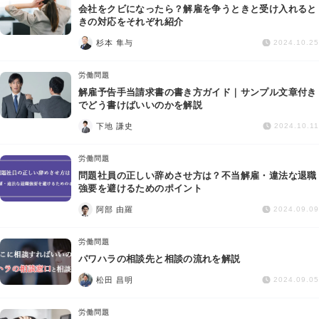
会社をクビになったら？解雇を争うときと受け入れると
きの対応をそれぞれ紹介
杉本 隼与
2024.10.25
労働問題
解雇予告手当請求書の書き方ガイド｜サンプル文章付き
でどう書けばいいのかを解説
下地 謙史
2024.10.11
労働問題
問題社員の正しい辞めさせ方は？不当解雇・違法な退職
強要を避けるためのポイント
阿部 由羅
2024.09.09
労働問題
パワハラの相談先と相談の流れを解説
松田 昌明
2024.09.05
労働問題