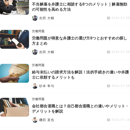
不当解雇を弁護士に相談する8つのメリット｜解雇無効
の可能性を高める方法
吉田 大輔
2024.07.25
労働問題
労働問題が得意な弁護士の選び方8つとおすすめの探し
方まとめ
吉田 大輔
2024.07.25
労働問題
給与未払いの請求方法を解説！法的手続きの違いや弁護
士に依頼するメリットも
杉本 隼与
2024.07.16
労働問題
会社都合退職とは？自己都合退職との違いやメリット・
デメリットを解説
磯田 直也
2024.07.16