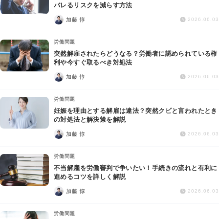
交通事故
バレるリスクを減らす方法
加藤 惇
2026.06.03
遺産相続
労働問題
突然解雇されたらどうなる？労働者に認められている権
労働問題
利や今すぐ取るべき対処法
加藤 惇
2026.06.03
債権回収
労働問題
IT・ネット
妊娠を理由とする解雇は違法？突然クビと言われたとき
の対処法と解決策を解説
加藤 惇
資金調達
2026.06.03
労働問題
企業法務
不当解雇を労働審判で争いたい！手続きの流れと有利に
進めるコツを詳しく解説
加藤 惇
2026.06.03
労働問題