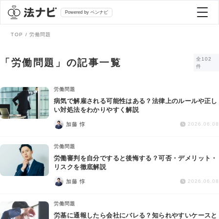
Powered by ベンナビ
TOP
労働問題
記事を探す
全102
「労働問題」の記事一覧
件
全て
弁護士を探す
労働問題
病気で解雇される可能性はある？法律上のルールや正し
い対処法をわかりやすく解説
法律相談
おすすめ弁護士診断
加藤 惇
2026.06.08
刑事事件
労働問題
AI Search Premium
労働審判を自分ですると後悔する？可否・デメリット・
債務整理
リスクを徹底解説
加藤 惇
2026.06.08
掲載をご検討の弁護士の方へ
離婚問題
労働問題
労基に通報したら会社にバレる？知られやすいケースと