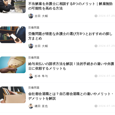
不当解雇を弁護士に相談する8つのメリット｜解雇無効
の可能性を高める方法
吉田 大輔
2024.07.25
労働問題
労働問題が得意な弁護士の選び方8つとおすすめの探し
方まとめ
吉田 大輔
2024.07.25
労働問題
給与未払いの請求方法を解説！法的手続きの違いや弁護
士に依頼するメリットも
杉本 隼与
2024.07.16
労働問題
会社都合退職とは？自己都合退職との違いやメリット・
デメリットを解説
磯田 直也
2024.07.16