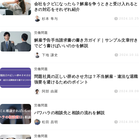
会社をクビになったら？解雇を争うときと受け入れると
きの対応をそれぞれ紹介
杉本 隼与
2024.10.25
労働問題
解雇予告手当請求書の書き方ガイド｜サンプル文章付き
でどう書けばいいのかを解説
下地 謙史
2024.10.11
労働問題
問題社員の正しい辞めさせ方は？不当解雇・違法な退職
強要を避けるためのポイント
阿部 由羅
2024.09.09
労働問題
パワハラの相談先と相談の流れを解説
松田 昌明
2024.09.05
労働問題