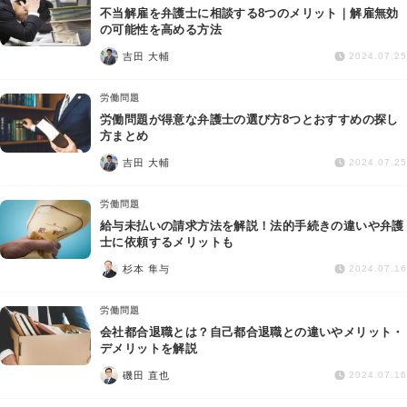
不当解雇を弁護士に相談する8つのメリット｜解雇無効
の可能性を高める方法
吉田 大輔
2024.07.25
労働問題
労働問題が得意な弁護士の選び方8つとおすすめの探し
方まとめ
吉田 大輔
2024.07.25
労働問題
給与未払いの請求方法を解説！法的手続きの違いや弁護
士に依頼するメリットも
杉本 隼与
2024.07.16
労働問題
会社都合退職とは？自己都合退職との違いやメリット・
デメリットを解説
磯田 直也
2024.07.16