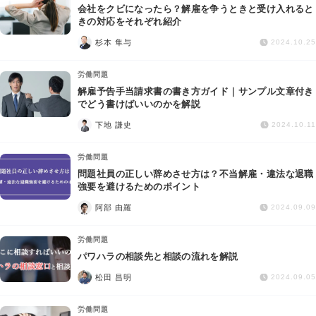
会社をクビになったら？解雇を争うときと受け入れると
きの対応をそれぞれ紹介
杉本 隼与
2024.10.25
労働問題
解雇予告手当請求書の書き方ガイド｜サンプル文章付き
でどう書けばいいのかを解説
下地 謙史
2024.10.11
労働問題
問題社員の正しい辞めさせ方は？不当解雇・違法な退職
強要を避けるためのポイント
阿部 由羅
2024.09.09
労働問題
パワハラの相談先と相談の流れを解説
松田 昌明
2024.09.05
労働問題