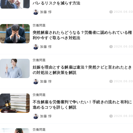
交通事故
バレるリスクを減らす方法
加藤 惇
2026.06.03
遺産相続
労働問題
突然解雇されたらどうなる？労働者に認められている権
労働問題
利や今すぐ取るべき対処法
加藤 惇
2026.06.03
債権回収
労働問題
IT・ネット
妊娠を理由とする解雇は違法？突然クビと言われたとき
の対処法と解決策を解説
加藤 惇
資金調達
2026.06.03
労働問題
企業法務
不当解雇を労働審判で争いたい！手続きの流れと有利に
進めるコツを詳しく解説
加藤 惇
2026.06.03
労働問題