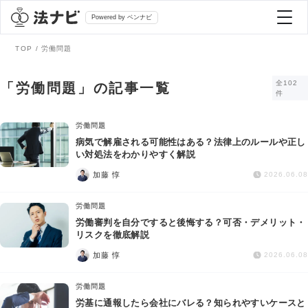
Powered by ベンナビ
TOP
労働問題
記事を探す
全102
「労働問題」の記事一覧
件
全て
弁護士を探す
労働問題
病気で解雇される可能性はある？法律上のルールや正し
い対処法をわかりやすく解説
法律相談
おすすめ弁護士診断
加藤 惇
2026.06.08
刑事事件
労働問題
AI Search Premium
労働審判を自分ですると後悔する？可否・デメリット・
債務整理
リスクを徹底解説
加藤 惇
2026.06.08
掲載をご検討の弁護士の方へ
離婚問題
労働問題
労基に通報したら会社にバレる？知られやすいケースと