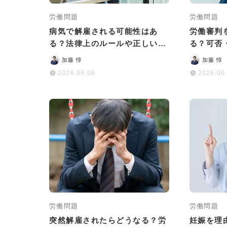
労働問題
労働問題
病気で解雇される可能性はあ
労働審判
る？法律上のルールや正しい対
る？可否
処法をわかりやすく解説
を徹底解
加藤 惇
加藤 惇
2026.06.08
2026.06
労働問題
労働問題
突然解雇されたらどうなる？労
妊娠を理