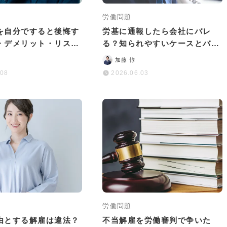
労働問題
を自分ですると後悔す
労基に通報したら会社にバレ
・デメリット・リスク
る？知られやすいケースとバレ
説
るリスクを減らす方法
加藤 惇
.08
2026.06.03
労働問題
由とする解雇は違法？
不当解雇を労働審判で争いた