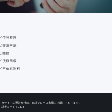
ビ債務整理
ビ交通事故
ビ離婚
ビ債権回収
ビ不倫慰謝料
当サイトの運営会社は、東証グロース市場に上場しております。
証券コード：7378