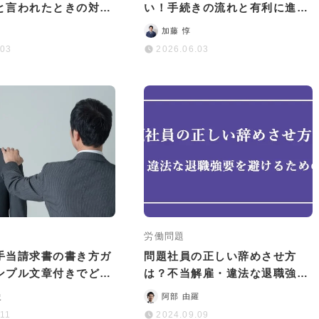
と言われたときの対処
い！手続きの流れと有利に進め
策を解説
るコツを詳しく解説
加藤 惇
.03
2026.06.03
労働問題
手当請求書の書き方ガ
問題社員の正しい辞めさせ方
ンプル文章付きでどう
は？不当解雇・違法な退職強要
いのかを解説
を避けるためのポイント
史
阿部 由羅
.11
2024.09.09