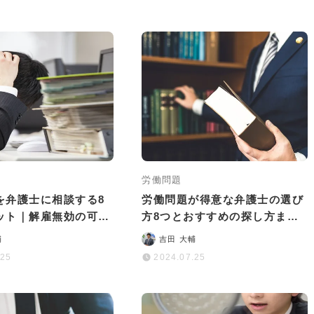
労働問題
を弁護士に相談する8
労働問題が得意な弁護士の選び
ット｜解雇無効の可能
方8つとおすすめの探し方まと
る方法
め
輔
吉田 大輔
.25
2024.07.25