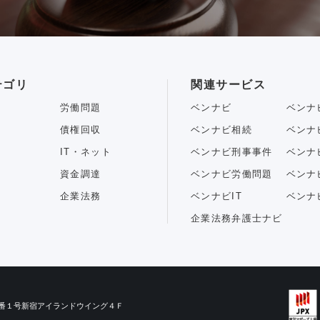
テゴリ
関連サービス
労働問題
ベンナビ
ベンナ
債権回収
ベンナビ相続
ベンナ
IT・ネット
ベンナビ刑事事件
ベンナ
資金調達
ベンナビ労働問題
ベンナ
企業法務
ベンナビIT
ベンナ
企業法務弁護士ナビ
目３番１号新宿アイランドウイング４Ｆ