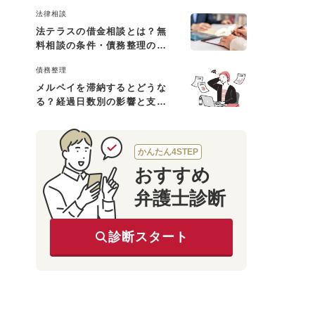
と対処法
法律相談
法テラスの借金相談とは？無
料相談の条件・債務整理の費
用・利用の流れを解説
債務整理
メルペイを滞納するとどうな
る？経過日数別の影響と支払
えないときの対処法
かんたん4STEP
おすすめ
弁護士診断
診断スタート