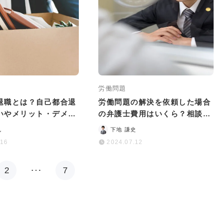
労働問題
退職とは？自己都合退
労働問題の解決を依頼した場合
いやメリット・デメリ
の弁護士費用はいくら？相談か
説
ら解決までの目安を紹介
也
下地 謙史
.16
2024.07.12
2
…
7