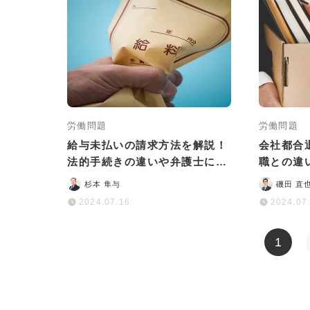
労働問題
労働問題
給与未払いの請求方法を解説！
会社都合
法的手続きの違いや弁護士に依
職との違
頼するメリットも
ットを解
杉本 隼与
磯田 直
2024.07.16
2024.07
1