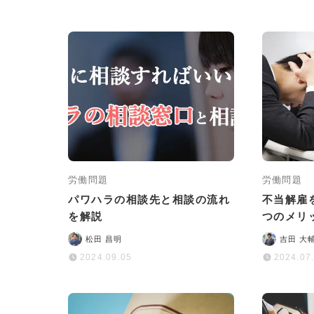
労働問題
労働問題
パワハラの相談先と相談の流れ
不当解雇
を解説
つのメリ
性を高め
松田 昌明
吉田 大
2024.09.05
2024.07