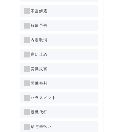
不当解雇
解雇予告
内定取消
雇い止め
労働災害
労働審判
ハラスメント
退職代行
給与未払い