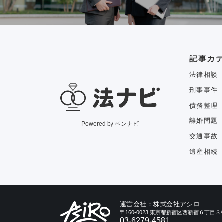
記事カ
法律相談
刑事事件
債務整理
離婚問題
Powered by ベンナビ
交通事故
遺産相続
運営会社：株式会社アシロ
〒160-0023 東京都新宿区西新宿６丁
03-6279-4581