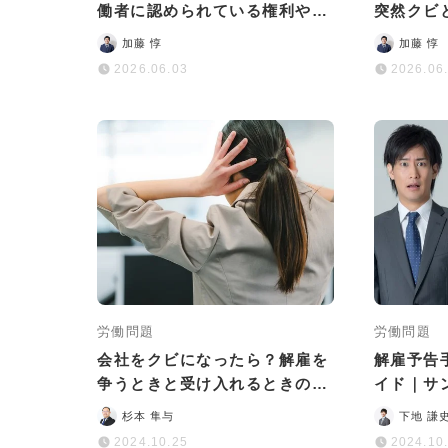
働者に認められている権利や今
突然クビ
すぐ取るべき対処法
法と解決
加藤 惇
加藤 惇
2026.06.03
2026.06
労働問題
労働問題
会社をクビになったら？解雇を
解雇予告
争うときと受け入れるときの対
イド｜サ
応をそれぞれ紹介
書けばい
杉本 隼与
下地 謙
2024.10.25
2024.10