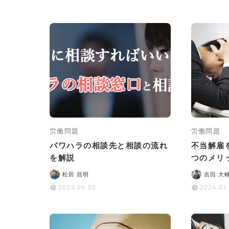
労働問題
労働問題
パワハラの相談先と相談の流れ
不当解雇
を解説
つのメリ
性を高め
松田 昌明
吉田 大
2024.09.05
2024.07