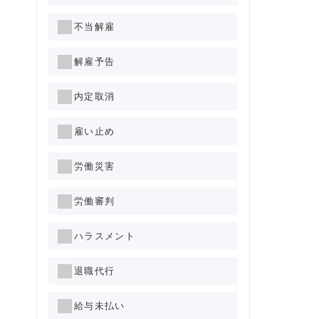
不当解雇
解雇予告
内定取消
雇い止め
労働災害
労働審判
ハラスメント
退職代行
給与未払い