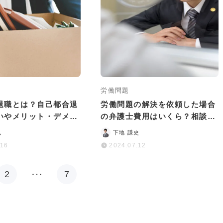
労働問題
退職とは？自己都合退
労働問題の解決を依頼した場合
いやメリット・デメリ
の弁護士費用はいくら？相談か
説
ら解決までの目安を紹介
也
下地 謙史
.16
2024.07.12
2
…
7