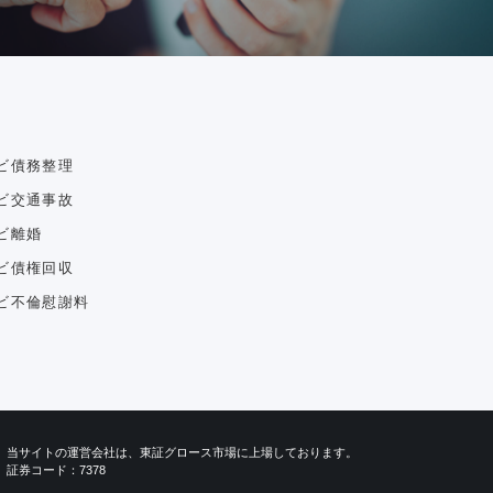
ビ債務整理
ビ交通事故
ビ離婚
ビ債権回収
ビ不倫慰謝料
当サイトの運営会社は、東証グロース市場に上場しております。
証券コード：7378