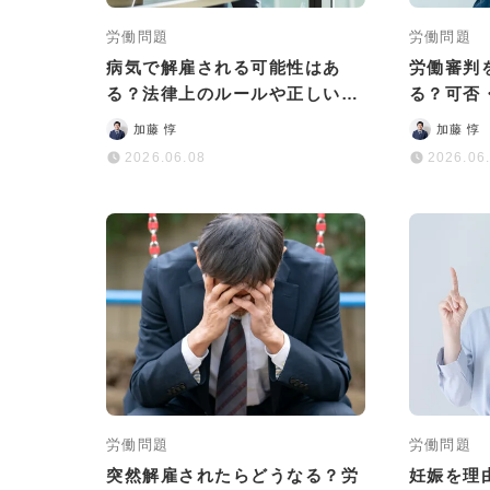
労働問題
労働問題
病気で解雇される可能性はあ
労働審判
る？法律上のルールや正しい対
る？可否
処法をわかりやすく解説
を徹底解
加藤 惇
加藤 惇
2026.06.08
2026.06
労働問題
労働問題
突然解雇されたらどうなる？労
妊娠を理