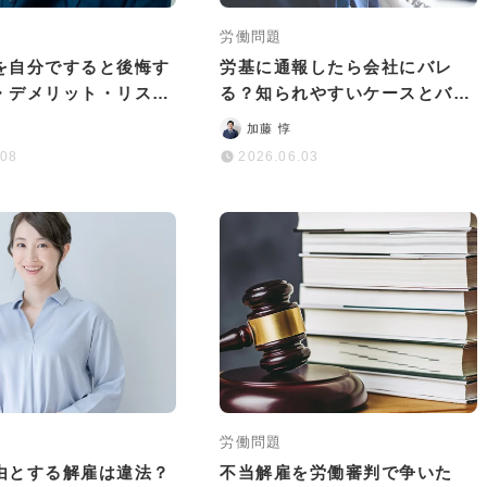
労働問題
を自分ですると後悔す
労基に通報したら会社にバレ
・デメリット・リスク
る？知られやすいケースとバレ
説
るリスクを減らす方法
加藤 惇
.08
2026.06.03
労働問題
由とする解雇は違法？
不当解雇を労働審判で争いた