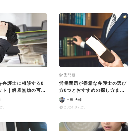
労働問題
を弁護士に相談する8
労働問題が得意な弁護士の選び
ット｜解雇無効の可能
方8つとおすすめの探し方まと
る方法
め
輔
吉田 大輔
.25
2024.07.25