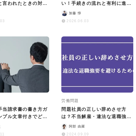
と言われたときの対処
い！手続きの流れと有利に進め
策を解説
るコツを詳しく解説
加藤 惇
.03
2026.06.03
労働問題
手当請求書の書き方ガ
問題社員の正しい辞めさせ方
ンプル文章付きでどう
は？不当解雇・違法な退職強要
いのかを解説
を避けるためのポイント
史
阿部 由羅
.11
2024.09.09