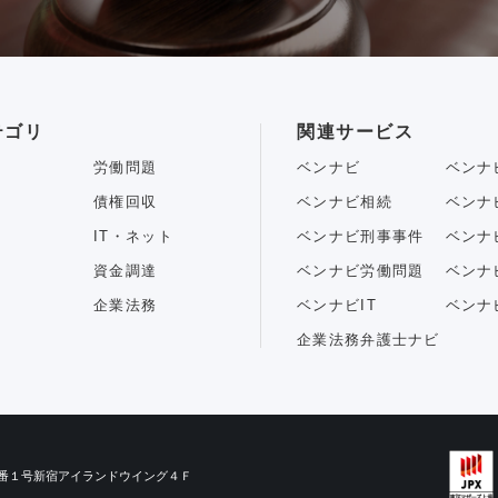
テゴリ
関連サービス
労働問題
ベンナビ
ベンナ
債権回収
ベンナビ相続
ベンナ
IT・ネット
ベンナビ刑事事件
ベンナ
資金調達
ベンナビ労働問題
ベンナ
企業法務
ベンナビIT
ベンナ
企業法務弁護士ナビ
目３番１号新宿アイランドウイング４Ｆ