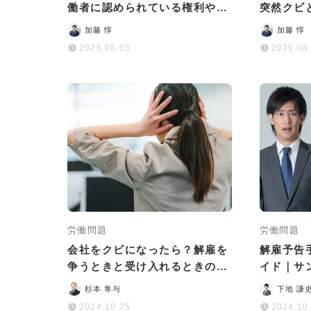
働者に認められている権利や今
突然クビ
すぐ取るべき対処法
法と解決
加藤 惇
加藤 惇
2026.06.03
2026.06
労働問題
労働問題
会社をクビになったら？解雇を
解雇予告
争うときと受け入れるときの対
イド｜サ
応をそれぞれ紹介
書けばい
杉本 隼与
下地 謙
2024.10.25
2024.10