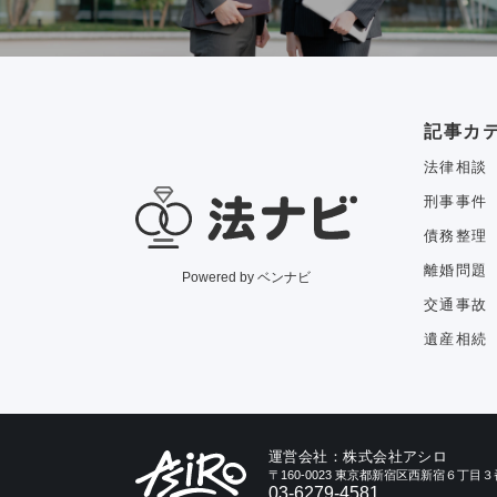
記事カ
法律相談
刑事事件
債務整理
離婚問題
Powered by ベンナビ
交通事故
遺産相続
運営会社：株式会社アシロ
〒160-0023 東京都新宿区西新宿６丁
03-6279-4581