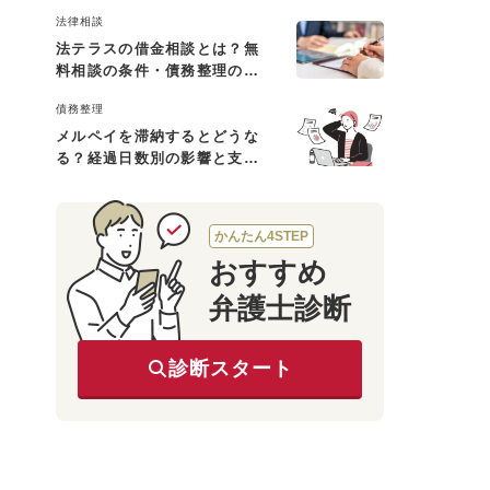
と対処法
法律相談
法テラスの借金相談とは？無
料相談の条件・債務整理の費
用・利用の流れを解説
債務整理
メルペイを滞納するとどうな
る？経過日数別の影響と支払
えないときの対処法
かんたん4STEP
おすすめ
弁護士診断
診断スタート