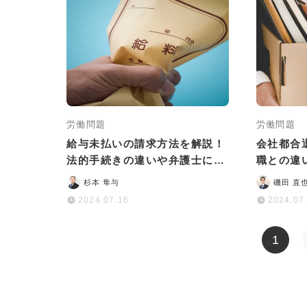
労働問題
労働問題
給与未払いの請求方法を解説！
会社都合
法的手続きの違いや弁護士に依
職との違
頼するメリットも
ットを解
杉本 隼与
磯田 直
2024.07.16
2024.07
1