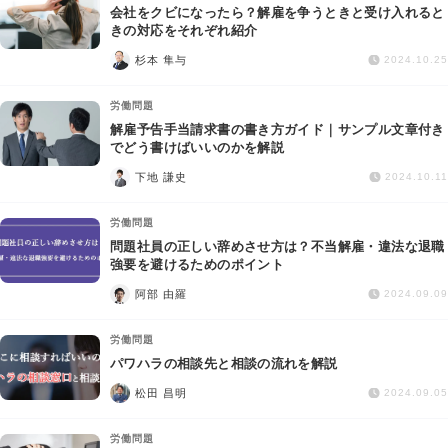
会社をクビになったら？解雇を争うときと受け入れると
きの対応をそれぞれ紹介
杉本 隼与
2024.10.25
労働問題
解雇予告手当請求書の書き方ガイド｜サンプル文章付き
でどう書けばいいのかを解説
下地 謙史
2024.10.11
労働問題
問題社員の正しい辞めさせ方は？不当解雇・違法な退職
強要を避けるためのポイント
阿部 由羅
2024.09.09
労働問題
パワハラの相談先と相談の流れを解説
松田 昌明
2024.09.05
労働問題