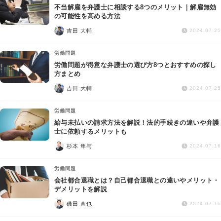
不当解雇を弁護士に相談する8つのメリット｜解雇無効
の可能性を高める方法
吉田 大輔
2024.07.25
労働問題
労働問題が得意な弁護士の選び方8つとおすすめの探し
方まとめ
吉田 大輔
2024.07.25
労働問題
給与未払いの請求方法を解説！法的手続きの違いや弁護
士に依頼するメリットも
杉本 隼与
2024.07.16
労働問題
会社都合退職とは？自己都合退職との違いやメリット・
デメリットを解説
磯田 直也
2024.07.16