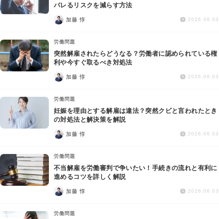
交通事故
バレるリスクを減らす方法
加藤 惇
2026.06.03
遺産相続
労働問題
突然解雇されたらどうなる？労働者に認められている権
労働問題
利や今すぐ取るべき対処法
加藤 惇
2026.06.03
債権回収
労働問題
IT・ネット
妊娠を理由とする解雇は違法？突然クビと言われたとき
の対処法と解決策を解説
加藤 惇
資金調達
2026.06.03
労働問題
企業法務
不当解雇を労働審判で争いたい！手続きの流れと有利に
進めるコツを詳しく解説
加藤 惇
2026.06.03
労働問題