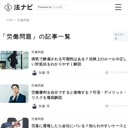
Powered by ベンナビ
TOP
労働問題
記事を探す
全102
「労働問題」の記事一覧
件
全て
弁護士を探す
労働問題
病気で解雇される可能性はある？法律上のルールや正し
い対処法をわかりやすく解説
法律相談
おすすめ弁護士診断
加藤 惇
2026.06.08
刑事事件
労働問題
AI Search Premium
労働審判を自分ですると後悔する？可否・デメリット・
債務整理
リスクを徹底解説
加藤 惇
2026.06.08
掲載をご検討の弁護士の方へ
離婚問題
労働問題
労基に通報したら会社にバレる？知られやすいケースと