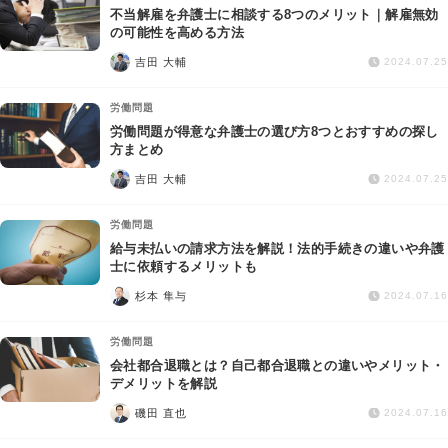
不当解雇を弁護士に相談する8つのメリット｜解雇無効
の可能性を高める方法
吉田 大輔
2024.07.25
労働問題
労働問題が得意な弁護士の選び方8つとおすすめの探し
方まとめ
吉田 大輔
2024.07.25
労働問題
給与未払いの請求方法を解説！法的手続きの違いや弁護
士に依頼するメリットも
杉本 隼与
2024.07.16
労働問題
会社都合退職とは？自己都合退職との違いやメリット・
デメリットを解説
磯田 直也
2024.07.16