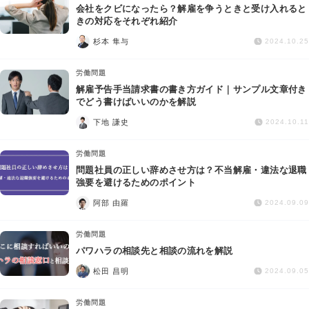
会社をクビになったら？解雇を争うときと受け入れると
きの対応をそれぞれ紹介
杉本 隼与
2024.10.25
労働問題
解雇予告手当請求書の書き方ガイド｜サンプル文章付き
でどう書けばいいのかを解説
下地 謙史
2024.10.11
労働問題
問題社員の正しい辞めさせ方は？不当解雇・違法な退職
強要を避けるためのポイント
阿部 由羅
2024.09.09
労働問題
パワハラの相談先と相談の流れを解説
松田 昌明
2024.09.05
労働問題