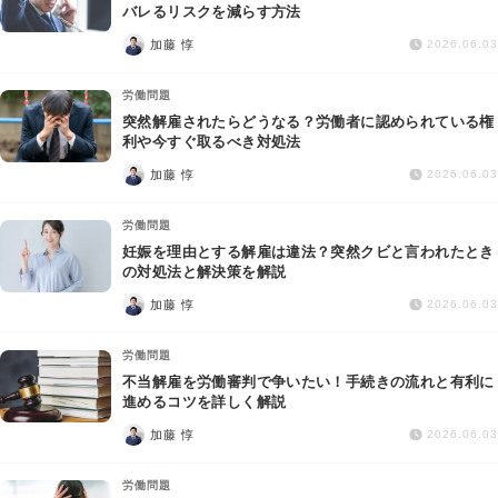
交通事故
バレるリスクを減らす方法
加藤 惇
2026.06.03
遺産相続
労働問題
突然解雇されたらどうなる？労働者に認められている権
労働問題
利や今すぐ取るべき対処法
加藤 惇
2026.06.03
債権回収
労働問題
IT・ネット
妊娠を理由とする解雇は違法？突然クビと言われたとき
の対処法と解決策を解説
加藤 惇
資金調達
2026.06.03
労働問題
企業法務
不当解雇を労働審判で争いたい！手続きの流れと有利に
進めるコツを詳しく解説
加藤 惇
2026.06.03
労働問題