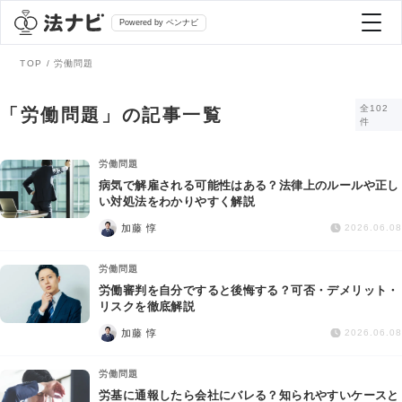
Powered by ベンナビ
TOP
労働問題
記事を探す
全102
「労働問題」の記事一覧
件
全て
弁護士を探す
労働問題
病気で解雇される可能性はある？法律上のルールや正し
い対処法をわかりやすく解説
法律相談
おすすめ弁護士診断
加藤 惇
2026.06.08
刑事事件
労働問題
AI Search Premium
労働審判を自分ですると後悔する？可否・デメリット・
債務整理
リスクを徹底解説
加藤 惇
2026.06.08
掲載をご検討の弁護士の方へ
離婚問題
労働問題
労基に通報したら会社にバレる？知られやすいケースと