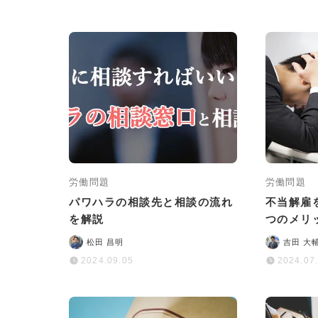
労働問題
労働問題
パワハラの相談先と相談の流れ
不当解雇
を解説
つのメリ
性を高め
松田 昌明
吉田 大
2024.09.05
2024.07