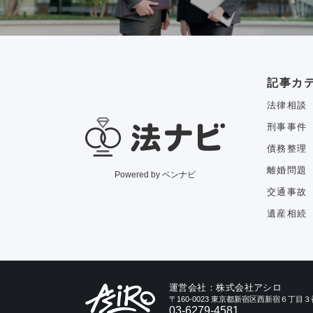
記事カ
法律相談
刑事事件
債務整理
離婚問題
Powered by ベンナビ
交通事故
遺産相続
運営会社：株式会社アシロ
〒160-0023 東京都新宿区西新宿６丁
03-6279-4581