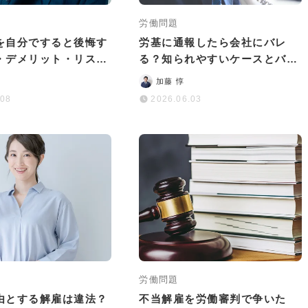
労働問題
を自分ですると後悔す
労基に通報したら会社にバレ
・デメリット・リスク
る？知られやすいケースとバレ
説
るリスクを減らす方法
加藤 惇
.08
2026.06.03
労働問題
由とする解雇は違法？
不当解雇を労働審判で争いた