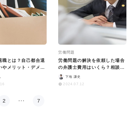
労働問題
退職とは？自己都合退
労働問題の解決を依頼した場合
いやメリット・デメリ
の弁護士費用はいくら？相談か
説
ら解決までの目安を紹介
也
下地 謙史
.16
2024.07.12
2
…
7