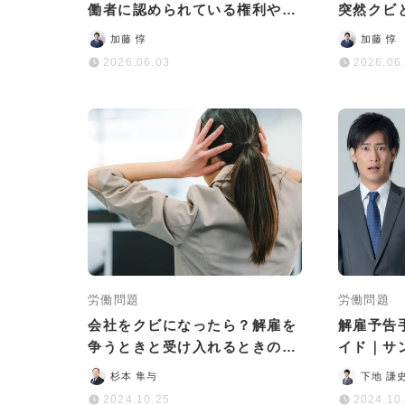
働者に認められている権利や今
突然クビ
すぐ取るべき対処法
法と解決
加藤 惇
加藤 惇
2026.06.03
2026.06
労働問題
労働問題
会社をクビになったら？解雇を
解雇予告
争うときと受け入れるときの対
イド｜サ
応をそれぞれ紹介
書けばい
杉本 隼与
下地 謙
2024.10.25
2024.10