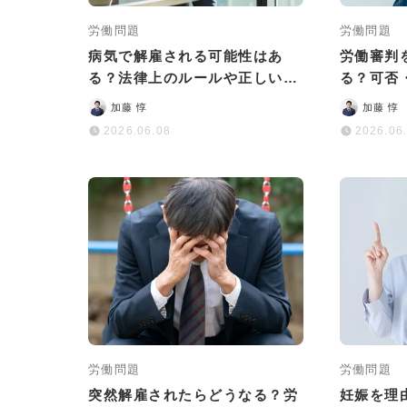
労働問題
労働問題
病気で解雇される可能性はあ
労働審判
る？法律上のルールや正しい対
る？可否
処法をわかりやすく解説
を徹底解
加藤 惇
加藤 惇
2026.06.08
2026.06
労働問題
労働問題
突然解雇されたらどうなる？労
妊娠を理