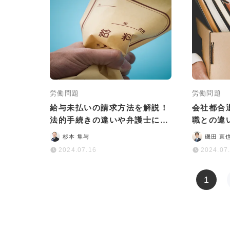
労働問題
労働問題
給与未払いの請求方法を解説！
会社都合
法的手続きの違いや弁護士に依
職との違
頼するメリットも
ットを解
杉本 隼与
磯田 直
2024.07.16
2024.07
1