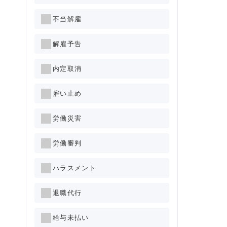
不当解雇
解雇予告
内定取消
雇い止め
労働災害
労働審判
ハラスメント
退職代行
給与未払い