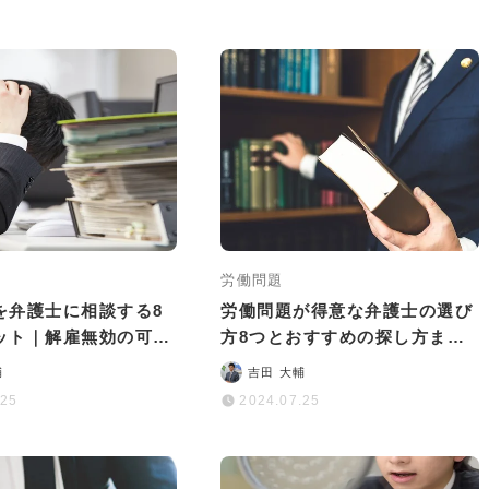
労働問題
を弁護士に相談する8
労働問題が得意な弁護士の選び
ット｜解雇無効の可能
方8つとおすすめの探し方まと
る方法
め
輔
吉田 大輔
.25
2024.07.25