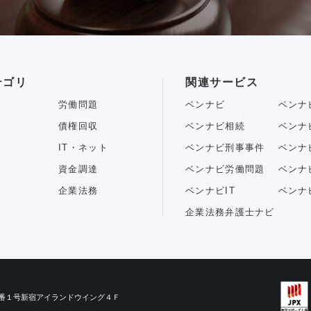
テゴリ
関連サービス
労働問題
ベンナビ
ベンナ
債権回収
ベンナビ相続
ベンナ
IT・ネット
ベンナビ刑事事件
ベンナ
資金調達
ベンナビ労働問題
ベンナ
企業法務
ベンナビIT
ベンナ
企業法務弁護士ナビ
目３番１号新宿アイランドウイング４Ｆ