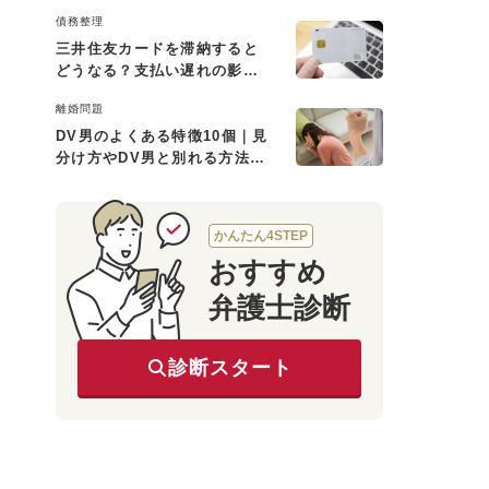
用・利用の流れを解説
債務整理
三井住友カードを滞納すると
どうなる？支払い遅れの影響
と対処法
離婚問題
DV男のよくある特徴10個｜見
分け方やDV男と別れる方法も
解説
かんたん4STEP
おすすめ
弁護士診断
診断スタート