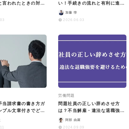
と言われたときの対処
い！手続きの流れと有利に進め
策を解説
るコツを詳しく解説
加藤 惇
.03
2026.06.03
労働問題
手当請求書の書き方ガ
問題社員の正しい辞めさせ方
ンプル文章付きでどう
は？不当解雇・違法な退職強要
いのかを解説
を避けるためのポイント
史
阿部 由羅
.11
2024.09.09