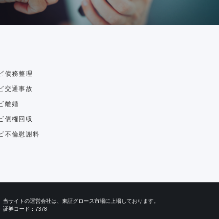
ビ債務整理
ビ交通事故
ビ離婚
ビ債権回収
ビ不倫慰謝料
当サイトの運営会社は、東証グロース市場に上場しております。
証券コード：7378