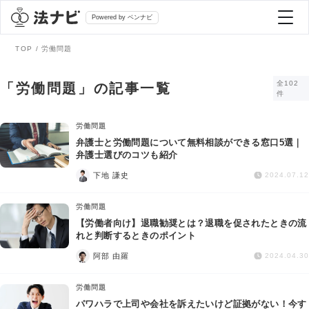
Powered by ベンナビ
TOP
労働問題
記事を探す
全102
「労働問題」の記事一覧
件
全て
弁護士を探す
労働問題
弁護士と労働問題について無料相談ができる窓口5選｜
弁護士選びのコツも紹介
法律相談
おすすめ弁護士診断
下地 謙史
2024.07.12
刑事事件
労働問題
AI Search Premium
【労働者向け】退職勧奨とは？退職を促されたときの流
債務整理
れと判断するときのポイント
阿部 由羅
2024.04.30
掲載をご検討の弁護士の方へ
離婚問題
労働問題
パワハラで上司や会社を訴えたいけど証拠がない！今す