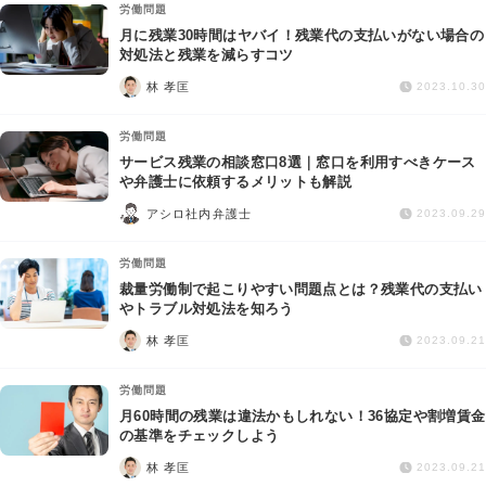
労働問題
月に残業30時間はヤバイ！残業代の支払いがない場合の
対処法と残業を減らすコツ
林 孝匡
2023.10.30
労働問題
サービス残業の相談窓口8選｜窓口を利用すべきケース
や弁護士に依頼するメリットも解説
アシロ社内弁護士
2023.09.29
労働問題
裁量労働制で起こりやすい問題点とは？残業代の支払い
やトラブル対処法を知ろう
林 孝匡
2023.09.21
労働問題
月60時間の残業は違法かもしれない！36協定や割増賃金
の基準をチェックしよう
林 孝匡
2023.09.21