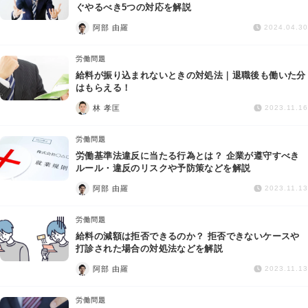
交通事故
ぐやるべき5つの対応を解説
阿部 由羅
2024.04.30
遺産相続
労働問題
給料が振り込まれないときの対処法｜退職後も働いた分
労働問題
はもらえる！
林 孝匡
2023.11.16
債権回収
労働問題
IT・ネット
労働基準法違反に当たる行為とは？ 企業が遵守すべき
ルール・違反のリスクや予防策などを解説
阿部 由羅
資金調達
2023.11.13
労働問題
企業法務
給料の減額は拒否できるのか？ 拒否できないケースや
打診された場合の対処法などを解説
阿部 由羅
2023.11.13
労働問題