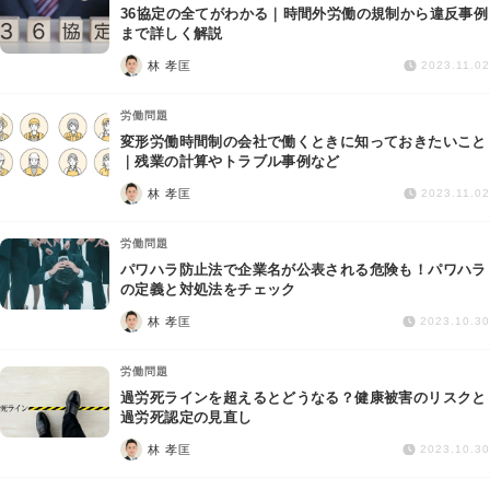
36協定の全てがわかる｜時間外労働の規制から違反事例
まで詳しく解説
林 孝匡
2023.11.02
労働問題
変形労働時間制の会社で働くときに知っておきたいこと
｜残業の計算やトラブル事例など
林 孝匡
2023.11.02
労働問題
パワハラ防止法で企業名が公表される危険も！パワハラ
の定義と対処法をチェック
林 孝匡
2023.10.30
労働問題
過労死ラインを超えるとどうなる？健康被害のリスクと
過労死認定の見直し
林 孝匡
2023.10.30