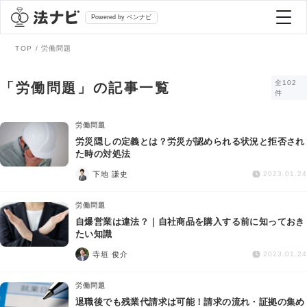
Powered by ベンナビ
TOP
労働問題
記事を探す
全102
「労働問題」の記事一覧
件
全て
弁護士を探す
労働問題
労災隠しの定義とは？労災が認められる状況と拒否され
た時の対処法
法律相談
おすすめ弁護士診断
下地 謙史
2023.01.24
刑事事件
労働問題
AI Search Premium
自爆営業は違法？｜自社商品を購入する前に知っておき
債務整理
たい知識
寺垣 俊介
2023.01.24
掲載をご検討の弁護士の方へ
離婚問題
労働問題
退職後でも残業代請求は可能！請求の流れ・証拠の集め