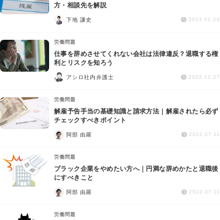
交通事故
方・相談先を解説
下地 謙史
2023.01.23
遺産相続
労働問題
仕事を辞めさせてくれない会社は法律違反？退職する権
労働問題
利とリスクを知ろう
アシロ社内弁護士
2022.12.27
債権回収
労働問題
IT・ネット
解雇予告手当の基礎知識と請求方法｜解雇されたら必ず
チェックすべきポイント
阿部 由羅
資金調達
2022.07.11
労働問題
企業法務
ブラック企業をやめたい方へ｜円満な辞めかたと退職後
にすべきこと
阿部 由羅
2022.07.11
労働問題