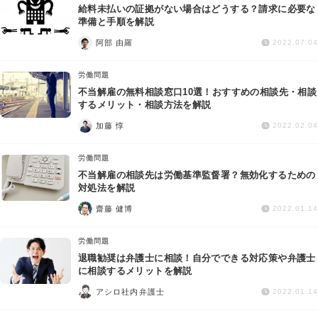
給料未払いの証拠がない場合はどうする？請求に必要な
準備と手順を解説
阿部 由羅
2022.07.04
労働問題
不当解雇の無料相談窓口10選！おすすめの相談先・相談
するメリット・相談方法を解説
加藤 惇
2022.02.04
労働問題
不当解雇の相談先は労働基準監督署？無効化するための
対処法を解説
齋藤 健博
2022.01.14
労働問題
退職勧奨は弁護士に相談！自分でできる対応策や弁護士
に相談するメリットを解説
アシロ社内弁護士
2022.01.14