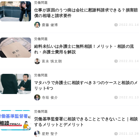
労働問題
仕事が原因のうつ病は会社に慰謝料請求できる？損害賠
償の相場と請求要件
齋藤 健博
2022.01.14
労働問題
給料未払いは弁護士に無料相談！メリット・相談の流
れ・弁護士費用を解説
富永 慎太朗
2022.01.14
労働問題
マタハラで弁護士に相談すべき３つのケースと相談のメ
リット4つ
寺垣 俊介
2022.01.13
労働問題
労働基準監督署に相談できることとできないこと｜相談
するメリットとデメリット
星野 聖子
2021.12.28