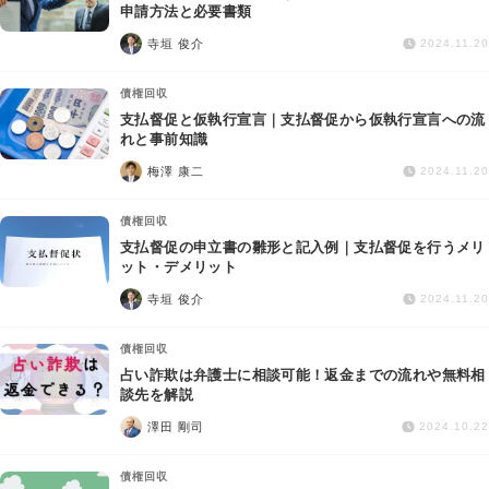
交通事故
申請方法と必要書類
寺垣 俊介
2024.11.20
遺産相続
債権回収
支払督促と仮執行宣言｜支払督促から仮執行宣言への流
労働問題
れと事前知識
梅澤 康二
2024.11.20
債権回収
債権回収
IT・ネット
支払督促の申立書の雛形と記入例｜支払督促を行うメリ
ット・デメリット
寺垣 俊介
資金調達
2024.11.20
債権回収
企業法務
占い詐欺は弁護士に相談可能！返金までの流れや無料相
談先を解説
澤田 剛司
2024.10.22
債権回収