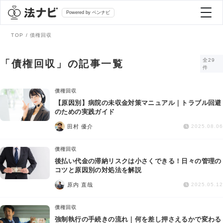
Powered by ベンナビ
TOP
債権回収
記事を探す
全29
「債権回収」の記事一覧
件
全て
弁護士を探す
債権回収
【原因別】病院の未収金対策マニュアル｜トラブル回避
のための実践ガイド
法律相談
おすすめ弁護士診断
田村 優介
2025.08.06
刑事事件
債権回収
AI Search Premium
後払い代金の滞納リスクは小さくできる！日々の管理の
債務整理
コツと原因別の対処法を解説
原内 直哉
2025.05.12
掲載をご検討の弁護士の方へ
離婚問題
債権回収
強制執行の手続きの流れ｜何を差し押さえるかで変わる