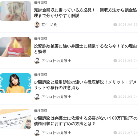
債権回収
売掛金回収に困っている方必見！｜回収方法から損金処
理まで分かりやすく解説
荒生 祐樹
2023.09.19
債権回収
投資詐欺被害に強い弁護士に相談するなら今！その理由
と効果
アシロ社内弁護士
2023.08.04
債権回収
少額訴訟と通常訴訟の違いを徹底解説！メリット・デメ
リットや移行の注意点も
アシロ社内弁護士
2023.08.04
債権回収
少額訴訟は弁護士に依頼する必要がない？60万円以下の
債権回収におすすめの方法とは？
アシロ社内弁護士
2023.07.24