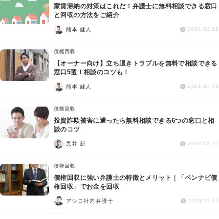
家賃滞納の対策はこれだ！弁護士に無料相談できる窓口
と回収の方法をご紹介
熊本 健人
2024.03.28
債権回収
【オーナー向け】立ち退きトラブルを無料で相談できる
窓口5選！相談のコツも！
熊本 健人
2024.03.28
債権回収
投資詐欺被害に遭ったら無料相談できる6つの窓口と相
談のコツ
黒井 新
2023.12.25
債権回収
債権回収に強い弁護士の特徴とメリット｜「ベンナビ債
権回収」でお金を回収
アシロ社内弁護士
2023.11.17