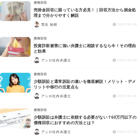
債権回収
売掛金回収に困っている方必見！｜回収方法から損金処
理まで分かりやすく解説
荒生 祐樹
2023.09.19
債権回収
投資詐欺被害に強い弁護士に相談するなら今！その理由
と効果
アシロ社内弁護士
2023.08.04
債権回収
少額訴訟と通常訴訟の違いを徹底解説！メリット・デメ
リットや移行の注意点も
アシロ社内弁護士
2023.08.04
債権回収
少額訴訟は弁護士に依頼する必要がない？60万円以下の
債権回収におすすめの方法とは？
アシロ社内弁護士
2023.07.24