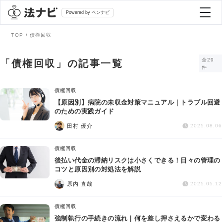
Powered by ベンナビ
TOP
債権回収
記事を探す
全29
「債権回収」の記事一覧
件
全て
弁護士を探す
債権回収
【原因別】病院の未収金対策マニュアル｜トラブル回避
のための実践ガイド
法律相談
おすすめ弁護士診断
田村 優介
2025.08.06
刑事事件
債権回収
AI Search Premium
後払い代金の滞納リスクは小さくできる！日々の管理の
債務整理
コツと原因別の対処法を解説
原内 直哉
2025.05.12
掲載をご検討の弁護士の方へ
離婚問題
債権回収
強制執行の手続きの流れ｜何を差し押さえるかで変わる