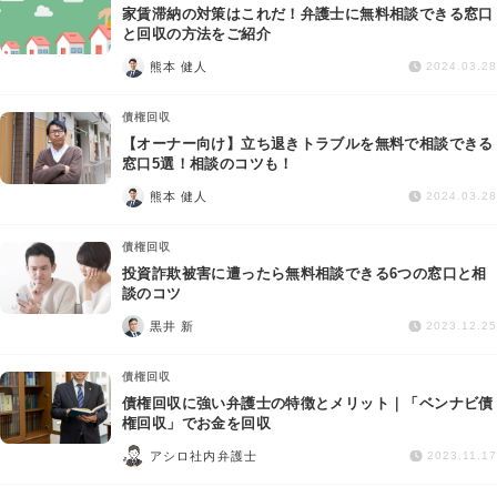
家賃滞納の対策はこれだ！弁護士に無料相談できる窓口
と回収の方法をご紹介
熊本 健人
2024.03.28
債権回収
【オーナー向け】立ち退きトラブルを無料で相談できる
窓口5選！相談のコツも！
熊本 健人
2024.03.28
債権回収
投資詐欺被害に遭ったら無料相談できる6つの窓口と相
談のコツ
黒井 新
2023.12.25
債権回収
債権回収に強い弁護士の特徴とメリット｜「ベンナビ債
権回収」でお金を回収
アシロ社内弁護士
2023.11.17