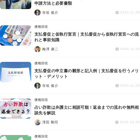
交通事故
申請方法と必要書類
寺垣 俊介
2024.11.20
遺産相続
債権回収
支払督促と仮執行宣言｜支払督促から仮執行宣言への流
労働問題
れと事前知識
梅澤 康二
2024.11.20
債権回収
債権回収
IT・ネット
支払督促の申立書の雛形と記入例｜支払督促を行うメリ
ット・デメリット
寺垣 俊介
資金調達
2024.11.20
債権回収
企業法務
占い詐欺は弁護士に相談可能！返金までの流れや無料相
談先を解説
澤田 剛司
2024.10.22
債権回収