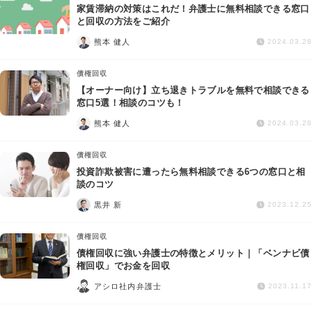
家賃滞納の対策はこれだ！弁護士に無料相談できる窓口
と回収の方法をご紹介
熊本 健人
2024.03.28
債権回収
【オーナー向け】立ち退きトラブルを無料で相談できる
窓口5選！相談のコツも！
熊本 健人
2024.03.28
債権回収
投資詐欺被害に遭ったら無料相談できる6つの窓口と相
談のコツ
黒井 新
2023.12.25
債権回収
債権回収に強い弁護士の特徴とメリット｜「ベンナビ債
権回収」でお金を回収
アシロ社内弁護士
2023.11.17