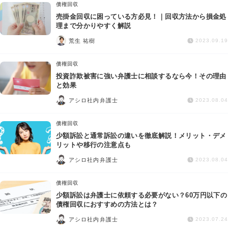
債権回収
売掛金回収に困っている方必見！｜回収方法から損金処
理まで分かりやすく解説
荒生 祐樹
2023.09.19
債権回収
投資詐欺被害に強い弁護士に相談するなら今！その理由
と効果
アシロ社内弁護士
2023.08.04
債権回収
少額訴訟と通常訴訟の違いを徹底解説！メリット・デメ
リットや移行の注意点も
アシロ社内弁護士
2023.08.04
債権回収
少額訴訟は弁護士に依頼する必要がない？60万円以下の
債権回収におすすめの方法とは？
アシロ社内弁護士
2023.07.24