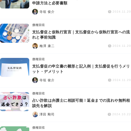
交通事故
申請方法と必要書類
寺垣 俊介
2024.11.20
遺産相続
債権回収
支払督促と仮執行宣言｜支払督促から仮執行宣言への流
労働問題
れと事前知識
梅澤 康二
2024.11.20
債権回収
債権回収
IT・ネット
支払督促の申立書の雛形と記入例｜支払督促を行うメリ
ット・デメリット
寺垣 俊介
資金調達
2024.11.20
債権回収
企業法務
占い詐欺は弁護士に相談可能！返金までの流れや無料相
談先を解説
澤田 剛司
2024.10.22
債権回収