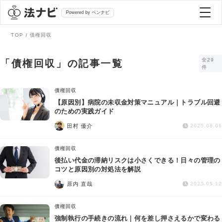
Powered by ベンナビ
TOP
債権回収
記事を探す
全29
「債権回収」の記事一覧
件
全て
弁護士を探す
債権回収
【原因別】病院の未収金対策マニュアル｜トラブル回避
のための実践ガイド
法律相談
おすすめ弁護士診断
田村 優介
2025.08.06
刑事事件
債権回収
AI Search Premium
後払い代金の滞納リスクは小さくできる！日々の管理の
債務整理
コツと原因別の対処法を解説
原内 直哉
2025.05.12
掲載をご検討の弁護士の方へ
離婚問題
債権回収
強制執行の手続きの流れ｜何を差し押さえるかで変わる