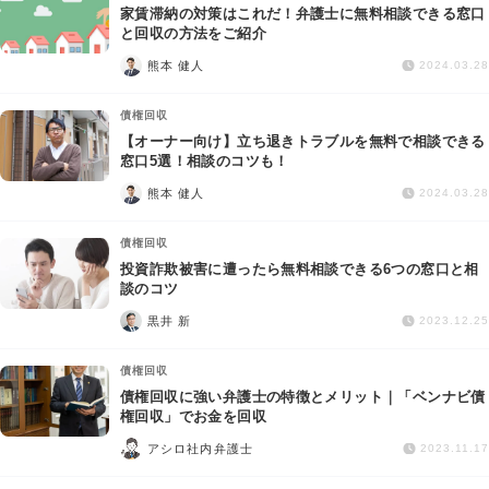
家賃滞納の対策はこれだ！弁護士に無料相談できる窓口
と回収の方法をご紹介
熊本 健人
2024.03.28
債権回収
【オーナー向け】立ち退きトラブルを無料で相談できる
窓口5選！相談のコツも！
熊本 健人
2024.03.28
債権回収
投資詐欺被害に遭ったら無料相談できる6つの窓口と相
談のコツ
黒井 新
2023.12.25
債権回収
債権回収に強い弁護士の特徴とメリット｜「ベンナビ債
権回収」でお金を回収
アシロ社内弁護士
2023.11.17