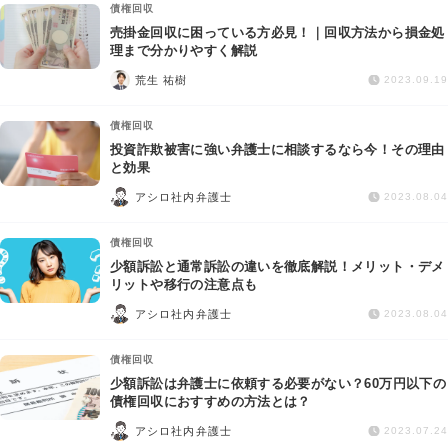
債権回収
売掛金回収に困っている方必見！｜回収方法から損金処
理まで分かりやすく解説
荒生 祐樹
2023.09.19
債権回収
投資詐欺被害に強い弁護士に相談するなら今！その理由
と効果
アシロ社内弁護士
2023.08.04
債権回収
少額訴訟と通常訴訟の違いを徹底解説！メリット・デメ
リットや移行の注意点も
アシロ社内弁護士
2023.08.04
債権回収
少額訴訟は弁護士に依頼する必要がない？60万円以下の
債権回収におすすめの方法とは？
アシロ社内弁護士
2023.07.24