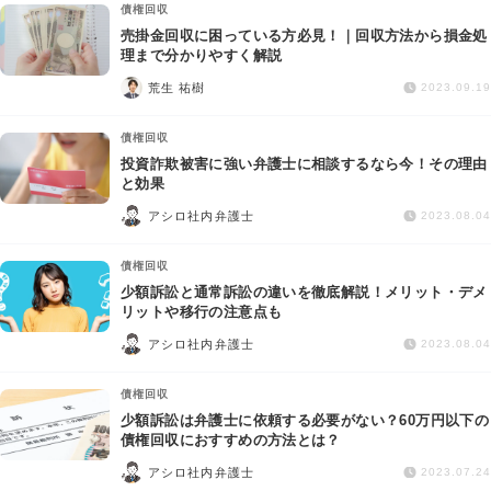
債権回収
売掛金回収に困っている方必見！｜回収方法から損金処
理まで分かりやすく解説
荒生 祐樹
2023.09.19
債権回収
投資詐欺被害に強い弁護士に相談するなら今！その理由
と効果
アシロ社内弁護士
2023.08.04
債権回収
少額訴訟と通常訴訟の違いを徹底解説！メリット・デメ
リットや移行の注意点も
アシロ社内弁護士
2023.08.04
債権回収
少額訴訟は弁護士に依頼する必要がない？60万円以下の
債権回収におすすめの方法とは？
アシロ社内弁護士
2023.07.24