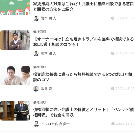
家賃滞納の対策はこれだ！弁護士に無料相談できる窓口
と回収の方法をご紹介
熊本 健人
2024.03.28
債権回収
【オーナー向け】立ち退きトラブルを無料で相談できる
窓口5選！相談のコツも！
熊本 健人
2024.03.28
債権回収
投資詐欺被害に遭ったら無料相談できる6つの窓口と相
談のコツ
黒井 新
2023.12.25
債権回収
債権回収に強い弁護士の特徴とメリット｜「ベンナビ債
権回収」でお金を回収
アシロ社内弁護士
2023.11.17