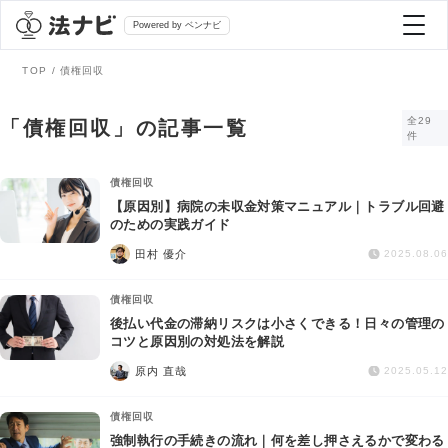
Powered by ベンナビ
TOP
債権回収
記事を探す
全29
「債権回収」の記事一覧
件
全て
弁護士を探す
債権回収
【原因別】病院の未収金対策マニュアル｜トラブル回避
のための実践ガイド
法律相談
おすすめ弁護士診断
田村 優介
2025.08.06
刑事事件
債権回収
AI Search Premium
後払い代金の滞納リスクは小さくできる！日々の管理の
債務整理
コツと原因別の対処法を解説
原内 直哉
2025.05.12
掲載をご検討の弁護士の方へ
離婚問題
債権回収
強制執行の手続きの流れ｜何を差し押さえるかで変わる