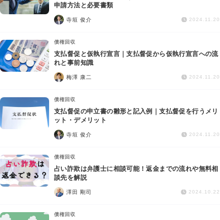
交通事故
申請方法と必要書類
寺垣 俊介
2024.11.20
遺産相続
債権回収
支払督促と仮執行宣言｜支払督促から仮執行宣言への流
労働問題
れと事前知識
梅澤 康二
2024.11.20
債権回収
債権回収
IT・ネット
支払督促の申立書の雛形と記入例｜支払督促を行うメリ
ット・デメリット
寺垣 俊介
資金調達
2024.11.20
債権回収
企業法務
占い詐欺は弁護士に相談可能！返金までの流れや無料相
談先を解説
澤田 剛司
2024.10.22
債権回収