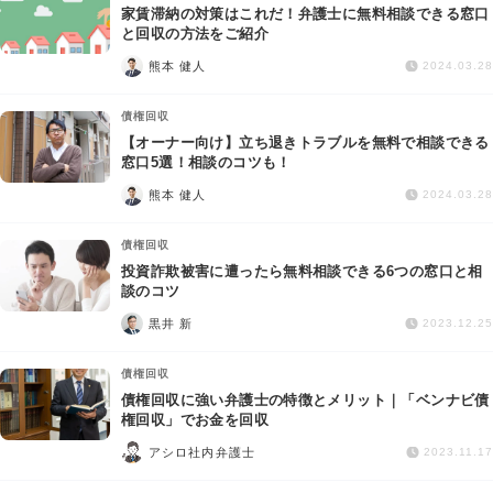
家賃滞納の対策はこれだ！弁護士に無料相談できる窓口
と回収の方法をご紹介
熊本 健人
2024.03.28
債権回収
【オーナー向け】立ち退きトラブルを無料で相談できる
窓口5選！相談のコツも！
熊本 健人
2024.03.28
債権回収
投資詐欺被害に遭ったら無料相談できる6つの窓口と相
談のコツ
黒井 新
2023.12.25
債権回収
債権回収に強い弁護士の特徴とメリット｜「ベンナビ債
権回収」でお金を回収
アシロ社内弁護士
2023.11.17