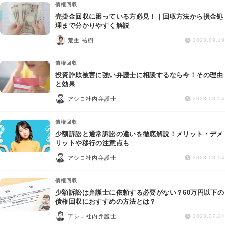
債権回収
売掛金回収に困っている方必見！｜回収方法から損金処
理まで分かりやすく解説
荒生 祐樹
2023.09.19
債権回収
投資詐欺被害に強い弁護士に相談するなら今！その理由
と効果
アシロ社内弁護士
2023.08.04
債権回収
少額訴訟と通常訴訟の違いを徹底解説！メリット・デメ
リットや移行の注意点も
アシロ社内弁護士
2023.08.04
債権回収
少額訴訟は弁護士に依頼する必要がない？60万円以下の
債権回収におすすめの方法とは？
アシロ社内弁護士
2023.07.24