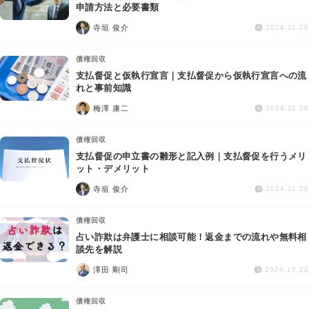
交通事故
申請方法と必要書類
寺垣 俊介
2024.11.20
遺産相続
債権回収
支払督促と仮執行宣言｜支払督促から仮執行宣言への流
労働問題
れと事前知識
梅澤 康二
2024.11.20
債権回収
債権回収
IT・ネット
支払督促の申立書の雛形と記入例｜支払督促を行うメリ
ット・デメリット
寺垣 俊介
資金調達
2024.11.20
債権回収
企業法務
占い詐欺は弁護士に相談可能！返金までの流れや無料相
談先を解説
澤田 剛司
2024.10.22
債権回収