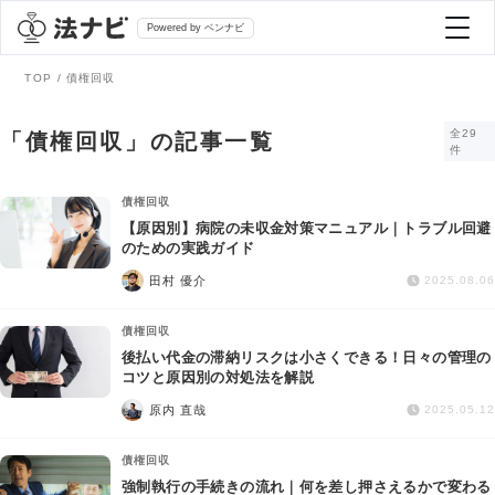
Powered by ベンナビ
TOP
債権回収
記事を探す
全29
「債権回収」の記事一覧
件
全て
弁護士を探す
債権回収
【原因別】病院の未収金対策マニュアル｜トラブル回避
のための実践ガイド
法律相談
おすすめ弁護士診断
田村 優介
2025.08.06
刑事事件
債権回収
AI Search Premium
後払い代金の滞納リスクは小さくできる！日々の管理の
債務整理
コツと原因別の対処法を解説
原内 直哉
2025.05.12
掲載をご検討の弁護士の方へ
離婚問題
債権回収
強制執行の手続きの流れ｜何を差し押さえるかで変わる