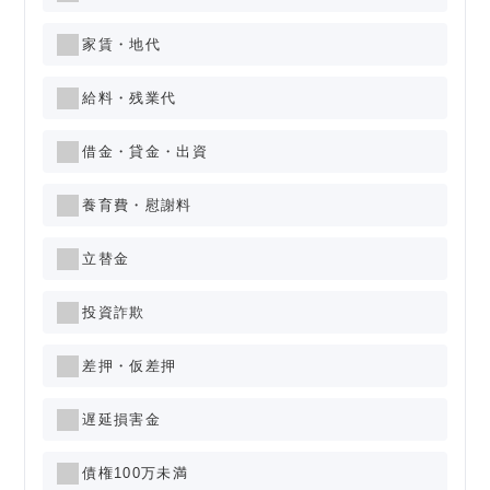
家賃・地代
給料・残業代
借金・貸金・出資
養育費・慰謝料
立替金
投資詐欺
差押・仮差押
遅延損害金
債権100万未満