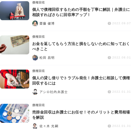
債権回収
個人で債権回収するための手順を丁寧に解説｜弁護士に
相談すればさらに回収率アップ！
齋藤 健博
2022.09.07
債権回収
お金を返してもらう方法と損をしないために知っておく
べきこと
松田 昌明
2022.08.01
債権回収
個人の貸し借りでトラブル発生！弁護士に相談して債権
回収するには
アシロ社内弁護士
2022.01.31
債権回収
売掛金回収は弁護士にお任せ！そのメリットと費用相場
を解説
佐々木 光嗣
2022.01.31