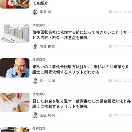
交通事故
ても紹介
黒井 新
2023.03.13
遺産相続
債権回収
債権回収会社に依頼する前に知っておきたいこと｜サー
労働問題
ビス内容・料金・注意点を解説
阿部 由羅
2022.12.23
債権回収
債権回収
IT・ネット
未払いの工事代金回収方法は5つ｜未払いの回避策や弁
護士に回収依頼するメリットがわかる
荒生 祐樹
資金調達
2022.12.20
債権回収
企業法務
貸したお金を取り返す！借用書なしの借金回収方法と弁
護士に依頼するメリットを解説
荒生 祐樹
2022.12.20
債権回収