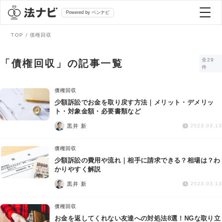
Powered by ベンナビ
TOP
債権回収
記事を探す
全29
「債権回収」の記事一覧
件
全て
弁護士を探す
債権回収
少額訴訟でお金を取り戻す方法｜メリット・デメリッ
ト・対象金額・必要書類など
法律相談
おすすめ弁護士診断
黒井 新
2023.03.13
刑事事件
債権回収
AI Search Premium
少額訴訟の費用や流れ｜相手に請求できる？相場は？わ
債務整理
かりやすく解説
黒井 新
2023.03.13
掲載をご検討の弁護士の方へ
離婚問題
債権回収
お金を返してくれない友達への対処法8選！NGな取り立