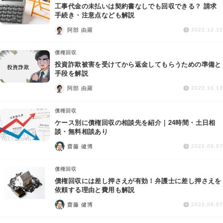
工事代金の未払いは契約書なしでも回収できる？ 請求
手続き・注意点なども解説
阿部 由羅
2022.12.12
債権回収
投資詐欺被害を受けてから返金してもらうための準備と
手段を解説
阿部 由羅
2022.10.13
債権回収
ケース別に債権回収の相談先を紹介｜24時間・土日相
談・無料相談あり
齋藤 健博
2022.09.07
債権回収
債権回収には差し押さえが有効！弁護士に差し押さえを
依頼する理由と費用も解説
齋藤 健博
2022.09.07