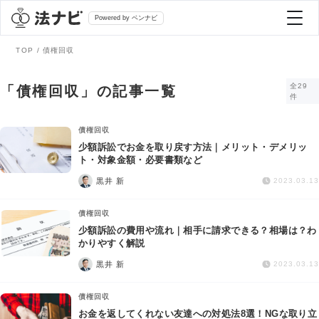
Powered by ベンナビ
TOP
債権回収
記事を探す
全29
「債権回収」の記事一覧
件
全て
弁護士を探す
債権回収
少額訴訟でお金を取り戻す方法｜メリット・デメリッ
ト・対象金額・必要書類など
法律相談
おすすめ弁護士診断
黒井 新
2023.03.13
刑事事件
債権回収
AI Search Premium
少額訴訟の費用や流れ｜相手に請求できる？相場は？わ
債務整理
かりやすく解説
黒井 新
2023.03.13
掲載をご検討の弁護士の方へ
離婚問題
債権回収
お金を返してくれない友達への対処法8選！NGな取り立