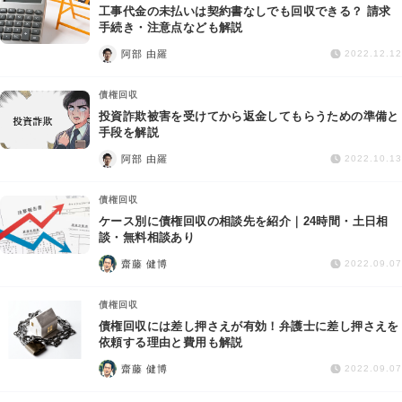
工事代金の未払いは契約書なしでも回収できる？ 請求
手続き・注意点なども解説
阿部 由羅
2022.12.12
債権回収
投資詐欺被害を受けてから返金してもらうための準備と
手段を解説
阿部 由羅
2022.10.13
債権回収
ケース別に債権回収の相談先を紹介｜24時間・土日相
談・無料相談あり
齋藤 健博
2022.09.07
債権回収
債権回収には差し押さえが有効！弁護士に差し押さえを
依頼する理由と費用も解説
齋藤 健博
2022.09.07