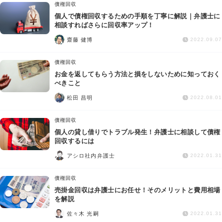
債権回収
個人で債権回収するための手順を丁寧に解説｜弁護士に
相談すればさらに回収率アップ！
齋藤 健博
2022.09.07
債権回収
お金を返してもらう方法と損をしないために知っておく
べきこと
松田 昌明
2022.08.01
債権回収
個人の貸し借りでトラブル発生！弁護士に相談して債権
回収するには
アシロ社内弁護士
2022.01.31
債権回収
売掛金回収は弁護士にお任せ！そのメリットと費用相場
を解説
佐々木 光嗣
2022.01.31