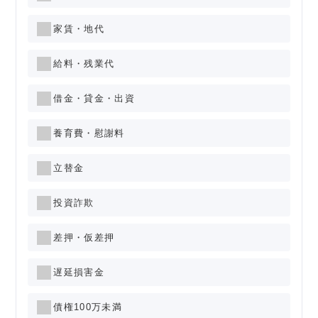
家賃・地代
給料・残業代
借金・貸金・出資
養育費・慰謝料
立替金
投資詐欺
差押・仮差押
遅延損害金
債権100万未満