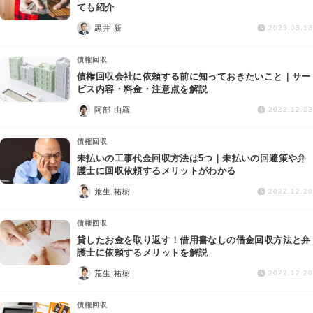
交通事故
ても紹介
黒井 新
2023.03.13
遺産相続
債権回収
債権回収会社に依頼する前に知っておきたいこと｜サー
労働問題
ビス内容・料金・注意点を解説
阿部 由羅
2022.12.23
債権回収
債権回収
IT・ネット
未払いの工事代金回収方法は5つ｜未払いの回避策や弁
護士に回収依頼するメリットがわかる
荒生 祐樹
資金調達
2022.12.20
債権回収
企業法務
貸したお金を取り返す！借用書なしの借金回収方法と弁
護士に依頼するメリットを解説
荒生 祐樹
2022.12.20
債権回収