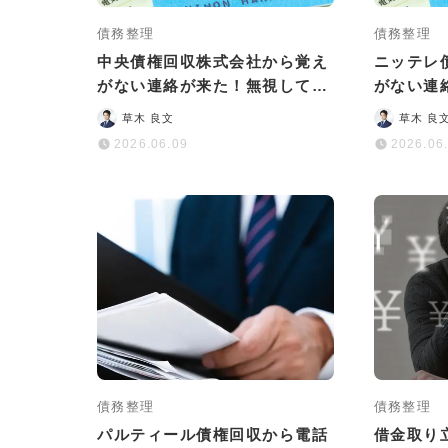
債務整理
債務整理
中央債権回収株式会社から覚え
ニッテレ
がない連絡が来た！無視しては
がない連
いけない理由と正しい対処法
険な理由
草木 良文
草木 良
は？
2026.06.09
2026.06
債務整理
債務整理
パルティール債権回収から電話
借金取り