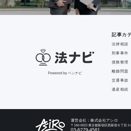
記事カ
法律相談
刑事事件
債務整理
離婚問題
Powered by ベンナビ
交通事故
遺産相続
運営会社：株式会社アシロ
〒160-0023 東京都新宿区西新宿６丁
03-6279-4581