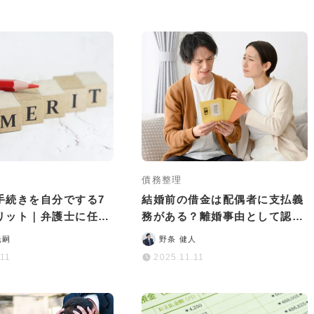
債務整理
手続きを自分でする7
結婚前の借金は配偶者に支払義
リット｜弁護士に任せ
務がある？離婚事由として認め
いことも
られる？
光嗣
野条 健人
.11
2025.11.11