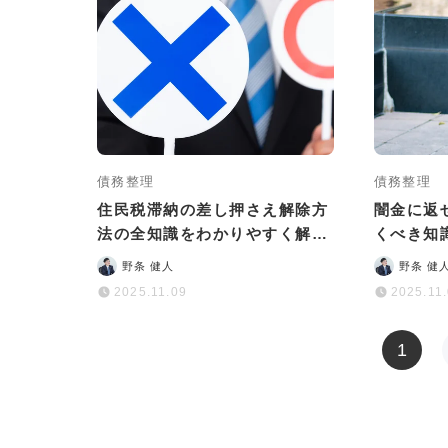
債務整理
債務整理
住民税滞納の差し押さえ解除方
闇金に返
法の全知識をわかりやすく解説
くべき知
｜相談先も紹介
返せば大
野条 健人
野条 健
2025.11.09
2025.11
1