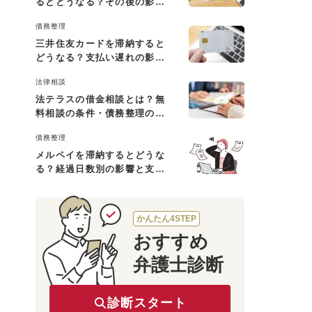
るとどうなる？その後の影響
と払えない場合の対処法
債務整理
三井住友カードを滞納すると
どうなる？支払い遅れの影響
と対処法
法律相談
法テラスの借金相談とは？無
料相談の条件・債務整理の費
用・利用の流れを解説
債務整理
メルペイを滞納するとどうな
る？経過日数別の影響と支払
えないときの対処法
かんたん4STEP
おすすめ
弁護士診断
診断スタート