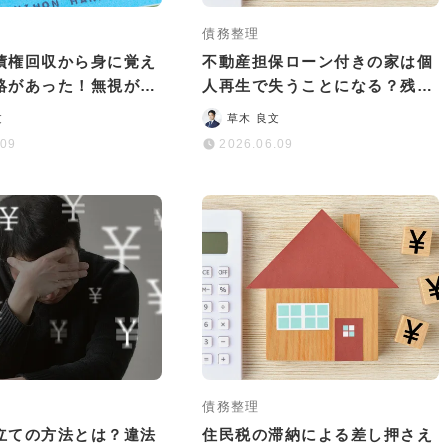
債務整理
債権回収から身に覚え
不動産担保ローン付きの家は個
絡があった！無視が危
人再生で失うことになる？残す
や対処法を解説
ための選択肢は？
文
草木 良文
.09
2026.06.09
債務整理
立ての方法とは？違法
住民税の滞納による差し押さえ