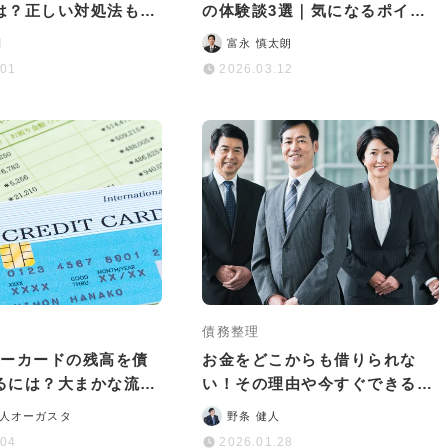
は？正しい対処法も解
の体験談3選｜気になるポイン
トや差し押さえの流れなど
司
富永 慎太朗
.01
2026.03.12
債務整理
ターカードの残高を債
お金をどこからも借りられな
るには？大まかな流れ
い！その理由や今すぐできる対
ットなどを解説
処法・最終手段を徹底解説
人オーガスタ
野条 健人
.04
2026.01.28