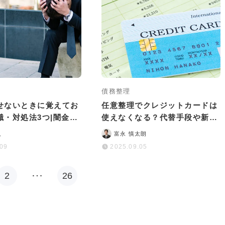
債務整理
せないときに覚えてお
任意整理でクレジットカードは
識・対処法3つ|闇金に
使えなくなる？代替手段や新規
丈夫は嘘！
作成のポイントも解説
人
富永 慎太朗
.09
2025.09.05
2
…
26