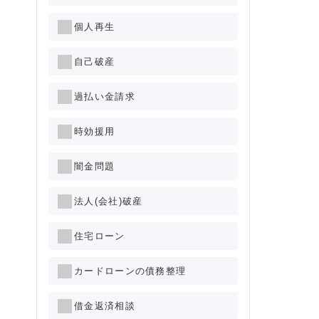
個人再生
自己破産
過払い金請求
時効援用
闇金問題
法人(会社)破産
住宅ローン
カードローンの債務整理
借金返済相談