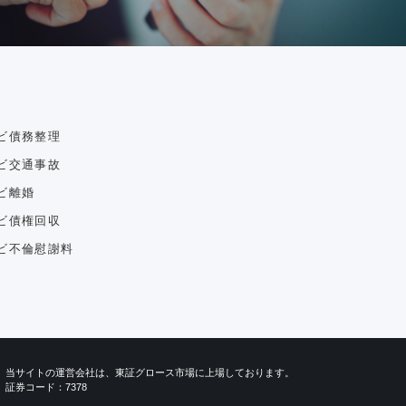
ビ債務整理
ビ交通事故
ビ離婚
ビ債権回収
ビ不倫慰謝料
当サイトの運営会社は、東証グロース市場に上場しております。
証券コード：7378