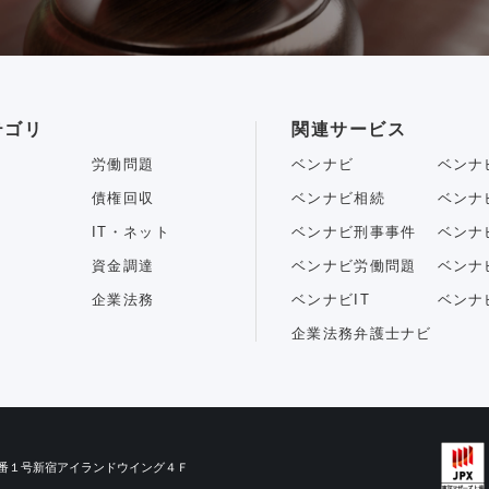
テゴリ
関連サービス
労働問題
ベンナビ
ベンナ
債権回収
ベンナビ相続
ベンナ
IT・ネット
ベンナビ刑事事件
ベンナ
資金調達
ベンナビ労働問題
ベンナ
企業法務
ベンナビIT
ベンナ
企業法務弁護士ナビ
目３番１号新宿アイランドウイング４Ｆ