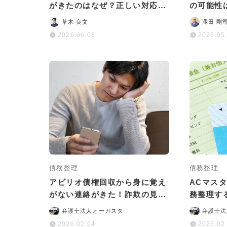
がきたのはなぜ？正しい対応法
の可能性
をわかりやすく解説
説
草木 良文
澤田 剛
2026.06.08
2026.05
債務整理
債務整理
アビリオ債権回収から身に覚え
ACマス
がない連絡がきた！詐欺の見分
務整理す
け方や正しい対処法を解説
やデメリ
弁護士法人オーガスタ
弁護士法
2026.02.04
2026.02