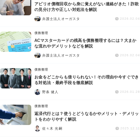
アビリオ債権回収から身に覚えがない連絡がきた！詐欺
の見分け方や正しい対処法を解説
弁護士法人オーガスタ
2026.02.04
債務整理
ACマスターカードの残高を債務整理するには？大まか
な流れやデメリットなどを解説
弁護士法人オーガスタ
2026.02.04
債務整理
お金をどこからも借りられない！その理由や今すぐでき
る対処法・最終手段を徹底解説
野条 健人
2026.01.28
債務整理
返済代行とは？使うとどうなるかやメリット・デメリッ
トをわかりやすく解説
佐々木 光嗣
2025.12.11