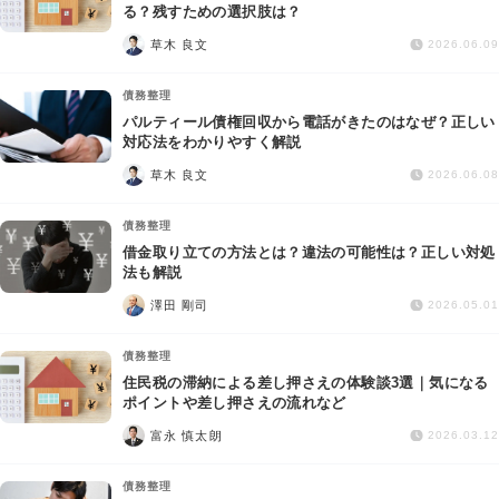
交通事故
る？残すための選択肢は？
草木 良文
2026.06.09
遺産相続
債務整理
パルティール債権回収から電話がきたのはなぜ？正しい
労働問題
対応法をわかりやすく解説
草木 良文
2026.06.08
債権回収
債務整理
IT・ネット
借金取り立ての方法とは？違法の可能性は？正しい対処
法も解説
澤田 剛司
資金調達
2026.05.01
債務整理
企業法務
住民税の滞納による差し押さえの体験談3選｜気になる
ポイントや差し押さえの流れなど
富永 慎太朗
2026.03.12
債務整理