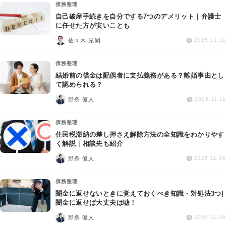
債務整理
自己破産手続きを自分でする7つのデメリット｜弁護士
に任せた方が安いことも
佐々木 光嗣
2025.12.11
債務整理
結婚前の借金は配偶者に支払義務がある？離婚事由とし
て認められる？
野条 健人
2025.11.11
債務整理
住民税滞納の差し押さえ解除方法の全知識をわかりやす
く解説｜相談先も紹介
野条 健人
2025.11.09
債務整理
闇金に返せないときに覚えておくべき知識・対処法3つ|
闇金に返せば大丈夫は嘘！
野条 健人
2025.11.09