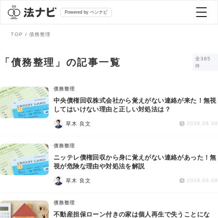
Powered by ベンナビ
TOP
債務整理
記事を探す
全385
「債務整理」の記事一覧
件
全て
弁護士を探す
債務整理
中央債権回収株式会社から覚えがない連絡が来た！無視
してはいけない理由と正しい対処法は？
法律相談
おすすめ弁護士診断
草木 良文
2026.06.09
刑事事件
債務整理
AI Search Premium
ニッテレ債権回収から身に覚えがない連絡があった！無
債務整理
視が危険な理由や対処法を解説
草木 良文
2026.06.09
掲載をご検討の弁護士の方へ
離婚問題
債務整理
不動産担保ローン付きの家は個人再生で失うことにな