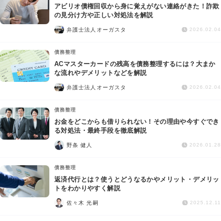
アビリオ債権回収から身に覚えがない連絡がきた！詐欺
の見分け方や正しい対処法を解説
弁護士法人オーガスタ
2026.02.04
債務整理
ACマスターカードの残高を債務整理するには？大まか
な流れやデメリットなどを解説
弁護士法人オーガスタ
2026.02.04
債務整理
お金をどこからも借りられない！その理由や今すぐでき
る対処法・最終手段を徹底解説
野条 健人
2026.01.28
債務整理
返済代行とは？使うとどうなるかやメリット・デメリッ
トをわかりやすく解説
佐々木 光嗣
2025.12.11