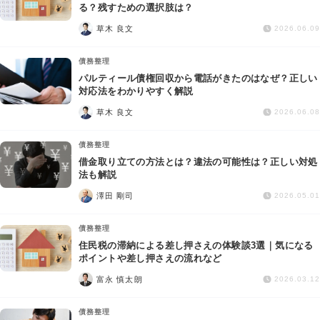
交通事故
る？残すための選択肢は？
草木 良文
2026.06.09
遺産相続
債務整理
パルティール債権回収から電話がきたのはなぜ？正しい
労働問題
対応法をわかりやすく解説
草木 良文
2026.06.08
債権回収
債務整理
IT・ネット
借金取り立ての方法とは？違法の可能性は？正しい対処
法も解説
澤田 剛司
資金調達
2026.05.01
債務整理
企業法務
住民税の滞納による差し押さえの体験談3選｜気になる
ポイントや差し押さえの流れなど
富永 慎太朗
2026.03.12
債務整理