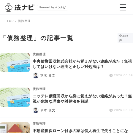
Powered by ベンナビ
TOP
債務整理
記事を探す
全385
「債務整理」の記事一覧
件
全て
弁護士を探す
債務整理
中央債権回収株式会社から覚えがない連絡が来た！無視
してはいけない理由と正しい対処法は？
法律相談
おすすめ弁護士診断
草木 良文
2026.06.09
刑事事件
債務整理
AI Search Premium
ニッテレ債権回収から身に覚えがない連絡があった！無
債務整理
視が危険な理由や対処法を解説
草木 良文
2026.06.09
掲載をご検討の弁護士の方へ
離婚問題
債務整理
不動産担保ローン付きの家は個人再生で失うことにな