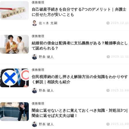
債務整理
自己破産手続きを自分でする7つのデメリット｜弁護士
に任せた方が安いことも
佐々木 光嗣
2025.12.11
債務整理
結婚前の借金は配偶者に支払義務がある？離婚事由とし
て認められる？
野条 健人
2025.11.11
債務整理
住民税滞納の差し押さえ解除方法の全知識をわかりやす
く解説｜相談先も紹介
野条 健人
2025.11.09
債務整理
闇金に返せないときに覚えておくべき知識・対処法3つ|
闇金に返せば大丈夫は嘘！
野条 健人
2025.11.09