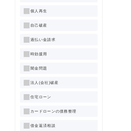
個人再生
自己破産
過払い金請求
時効援用
闇金問題
法人(会社)破産
住宅ローン
カードローンの債務整理
借金返済相談