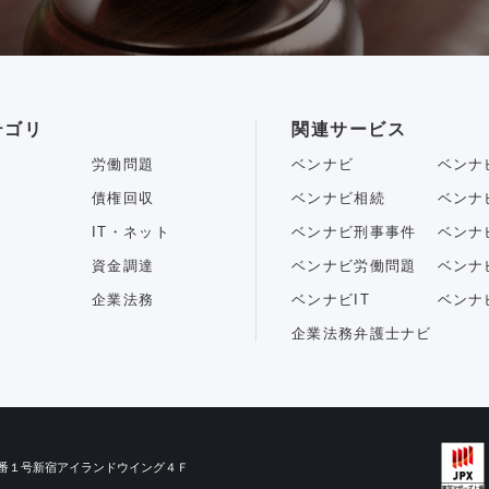
テゴリ
関連サービス
労働問題
ベンナビ
ベンナ
債権回収
ベンナビ相続
ベンナ
IT・ネット
ベンナビ刑事事件
ベンナ
資金調達
ベンナビ労働問題
ベンナ
企業法務
ベンナビIT
ベンナ
企業法務弁護士ナビ
目３番１号新宿アイランドウイング４Ｆ