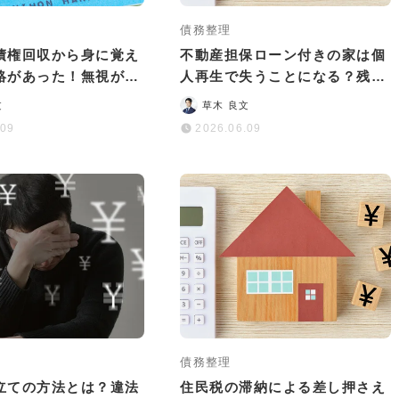
債務整理
債権回収から身に覚え
不動産担保ローン付きの家は個
絡があった！無視が危
人再生で失うことになる？残す
や対処法を解説
ための選択肢は？
文
草木 良文
.09
2026.06.09
債務整理
立ての方法とは？違法
住民税の滞納による差し押さえ