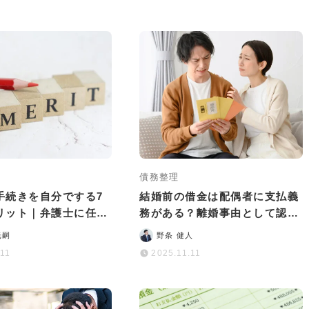
債務整理
手続きを自分でする7
結婚前の借金は配偶者に支払義
リット｜弁護士に任せ
務がある？離婚事由として認め
いことも
られる？
光嗣
野条 健人
.11
2025.11.11