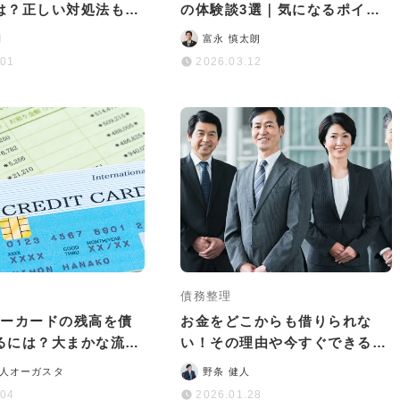
は？正しい対処法も解
の体験談3選｜気になるポイン
トや差し押さえの流れなど
司
富永 慎太朗
.01
2026.03.12
債務整理
ターカードの残高を債
お金をどこからも借りられな
るには？大まかな流れ
い！その理由や今すぐできる対
ットなどを解説
処法・最終手段を徹底解説
人オーガスタ
野条 健人
.04
2026.01.28