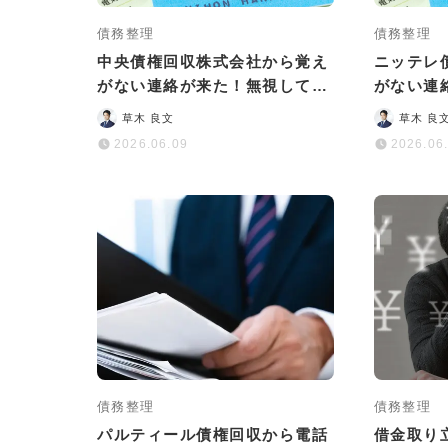
債務整理
債務整理
中央債権回収株式会社から覚え
ニッテレ
がない連絡が来た！無視しては
がない連
いけない理由と正しい対処法
険な理由
草木 良文
草木 良
は？
2026.06.09
2026.06
債務整理
債務整理
パルティール債権回収から電話
借金取り