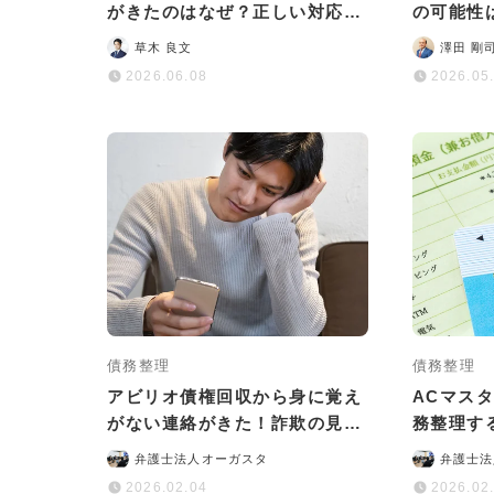
がきたのはなぜ？正しい対応法
の可能性
をわかりやすく解説
説
草木 良文
澤田 剛
2026.06.08
2026.05
債務整理
債務整理
アビリオ債権回収から身に覚え
ACマス
がない連絡がきた！詐欺の見分
務整理す
け方や正しい対処法を解説
やデメリ
弁護士法人オーガスタ
弁護士法
2026.02.04
2026.02