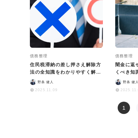
債務整理
債務整理
住民税滞納の差し押さえ解除方
闇金に返
法の全知識をわかりやすく解説
くべき知
｜相談先も紹介
返せば大
野条 健人
野条 健
2025.11.09
2025.11
1