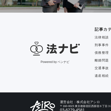
記事カ
法律相談
刑事事件
債務整理
離婚問題
Powered by ベンナビ
交通事故
遺産相続
運営会社：株式会社アシロ
〒160-0023 東京都新宿区西新宿６丁
03-6279-4581