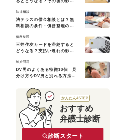
るとどうなる？その後の影響
と払えない場合の対処法
法律相談
法テラスの借金相談とは？無
料相談の条件・債務整理の費
用・利用の流れを解説
債務整理
三井住友カードを滞納すると
どうなる？支払い遅れの影響
と対処法
離婚問題
DV男のよくある特徴10個｜見
分け方やDV男と別れる方法も
解説
かんたん4STEP
おすすめ
弁護士診断
診断スタート