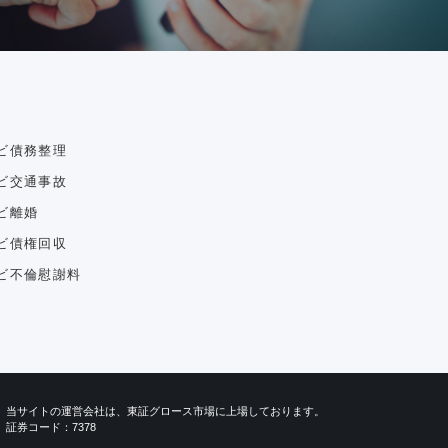
ビ債務整理
ビ交通事故
ビ離婚
ビ債権回収
ビ不倫慰謝料
当サイトの運営会社は、東証グロース市場に上場しております。
証券コード：7378