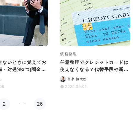
債務整理
せないときに覚えてお
任意整理でクレジットカードは
識・対処法3つ|闇金に
使えなくなる？代替手段や新規
丈夫は嘘！
作成のポイントも解説
人
富永 慎太朗
.09
2025.09.05
2
…
26