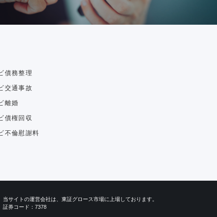
ビ債務整理
ビ交通事故
ビ離婚
ビ債権回収
ビ不倫慰謝料
当サイトの運営会社は、東証グロース市場に上場しております。
証券コード：7378