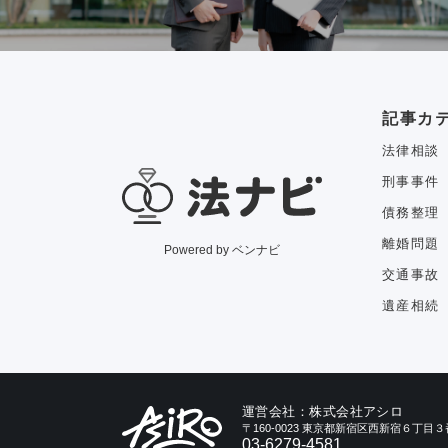
記事カ
法律相談
刑事事件
債務整理
離婚問題
Powered by ベンナビ
交通事故
遺産相続
運営会社：株式会社アシロ
〒160-0023 東京都新宿区西新宿６丁
03-6279-4581