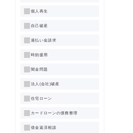
個人再生
自己破産
過払い金請求
時効援用
闇金問題
法人(会社)破産
住宅ローン
カードローンの債務整理
借金返済相談