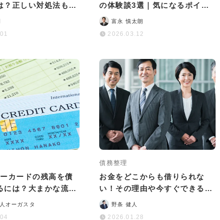
は？正しい対処法も解
の体験談3選｜気になるポイン
トや差し押さえの流れなど
司
富永 慎太朗
.01
2026.03.12
債務整理
ターカードの残高を債
お金をどこからも借りられな
るには？大まかな流れ
い！その理由や今すぐできる対
ットなどを解説
処法・最終手段を徹底解説
人オーガスタ
野条 健人
.04
2026.01.28