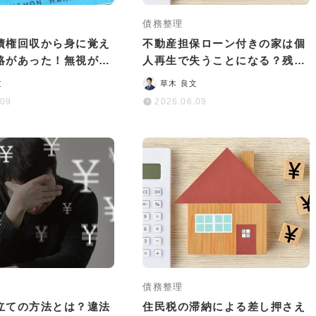
債務整理
債権回収から身に覚え
不動産担保ローン付きの家は個
絡があった！無視が危
人再生で失うことになる？残す
や対処法を解説
ための選択肢は？
文
草木 良文
.09
2026.06.09
債務整理
立ての方法とは？違法
住民税の滞納による差し押さえ