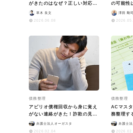
がきたのはなぜ？正しい対応法
の可能性
をわかりやすく解説
説
草木 良文
澤田 剛
2026.06.08
2026.05
債務整理
債務整理
アビリオ債権回収から身に覚え
ACマス
がない連絡がきた！詐欺の見分
務整理す
け方や正しい対処法を解説
やデメリ
弁護士法人オーガスタ
弁護士法
2026.02.04
2026.02