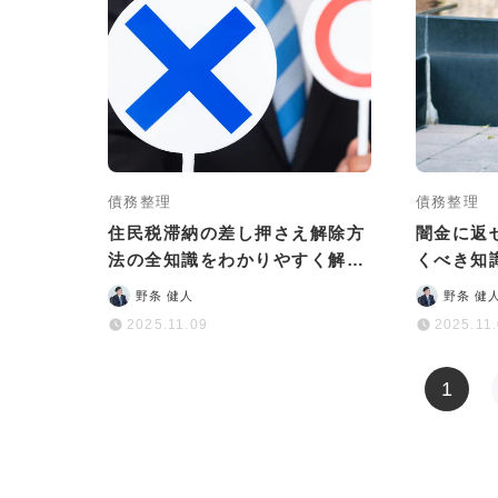
債務整理
債務整理
住民税滞納の差し押さえ解除方
闇金に返
法の全知識をわかりやすく解説
くべき知
｜相談先も紹介
返せば大
野条 健人
野条 健
2025.11.09
2025.11
1