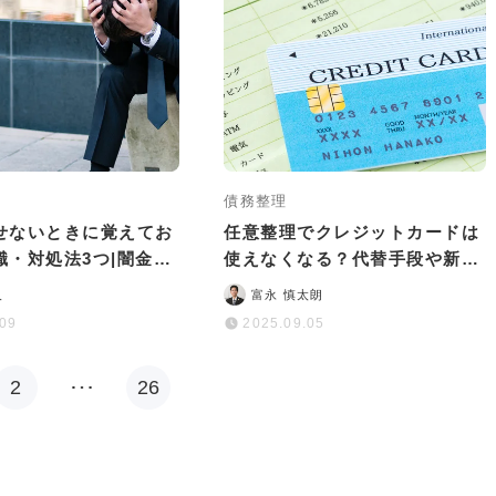
債務整理
せないときに覚えてお
任意整理でクレジットカードは
識・対処法3つ|闇金に
使えなくなる？代替手段や新規
丈夫は嘘！
作成のポイントも解説
人
富永 慎太朗
.09
2025.09.05
2
…
26