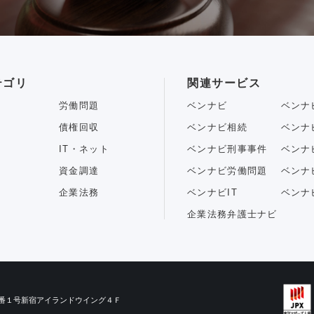
テゴリ
関連サービス
労働問題
ベンナビ
ベンナ
債権回収
ベンナビ相続
ベンナ
IT・ネット
ベンナビ刑事事件
ベンナ
資金調達
ベンナビ労働問題
ベンナ
企業法務
ベンナビIT
ベンナ
企業法務弁護士ナビ
目３番１号新宿アイランドウイング４Ｆ