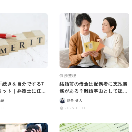
債務整理
手続きを自分でする7
結婚前の借金は配偶者に支払義
リット｜弁護士に任せ
務がある？離婚事由として認め
いことも
られる？
光嗣
野条 健人
.11
2025.11.11