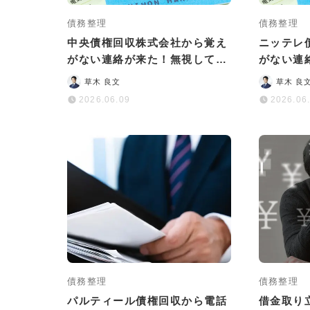
債務整理
債務整理
中央債権回収株式会社から覚え
ニッテレ
がない連絡が来た！無視しては
がない連
いけない理由と正しい対処法
険な理由
草木 良文
草木 良
は？
2026.06.09
2026.06
債務整理
債務整理
パルティール債権回収から電話
借金取り