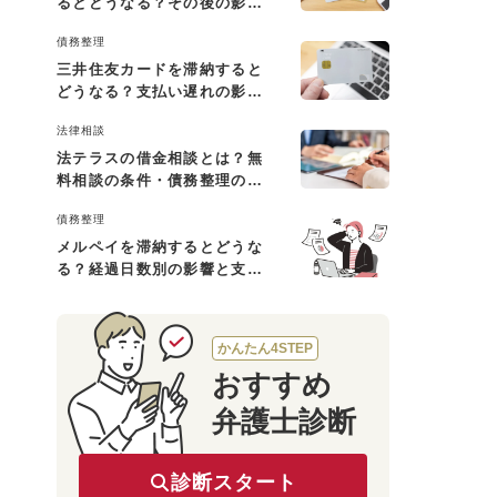
るとどうなる？その後の影響
と払えない場合の対処法
債務整理
三井住友カードを滞納すると
どうなる？支払い遅れの影響
と対処法
法律相談
法テラスの借金相談とは？無
料相談の条件・債務整理の費
用・利用の流れを解説
債務整理
メルペイを滞納するとどうな
る？経過日数別の影響と支払
えないときの対処法
かんたん4STEP
おすすめ
弁護士診断
診断スタート