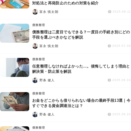
交通事故
対処法と再発防止のための対策を紹介
富永 慎太朗
2025.08.11
遺産相続
債務整理
債務整理は二度目でもできる？一度目の手続き別にどの
労働問題
手段を選ぶべきかなどを解説
富永 慎太朗
2025.07.06
債権回収
債務整理
IT・ネット
任意整理しなければよかった…。後悔してしまう理由と
解決策・防止策を解説
野条 健人
資金調達
2025.06.24
債務整理
企業法務
お金をどこからも借りられない場合の最終手段13選｜今
すぐできる資金調達法とは？
野条 健人
2025.06.24
債務整理