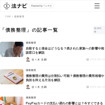
Powered by ベンナビ
TOP
債務整理
記事を探す
全385
「債務整理」の記事一覧
件
全て
弁護士を探す
債務整理
自殺すると借金はどうなる？残された家族への影響や相
談窓口を解説
法律相談
おすすめ弁護士診断
佐々木 光嗣
2025.08.14
刑事事件
債務整理
AI Search Premium
債務整理の費用は分割払い可能？債務整理の費用相場や
債務整理
負担を抑える方法を解説
佐々木 光嗣
2025.08.14
掲載をご検討の弁護士の方へ
離婚問題
債務整理
PayPayカードの支払い遅れの影響とは？今すぐできる