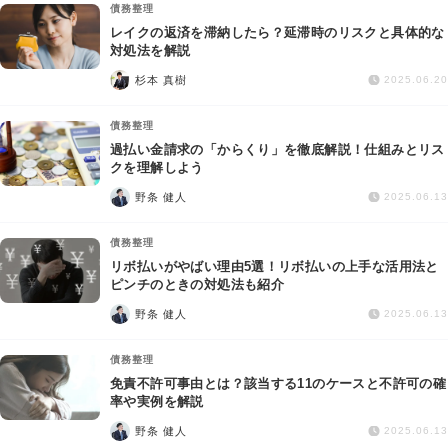
債務整理
レイクの返済を滞納したら？延滞時のリスクと具体的な
対処法を解説
杉本 真樹
2025.06.20
債務整理
過払い金請求の「からくり」を徹底解説！仕組みとリス
クを理解しよう
野条 健人
2025.06.13
債務整理
リボ払いがやばい理由5選！リボ払いの上手な活用法と
ピンチのときの対処法も紹介
野条 健人
2025.06.13
債務整理
免責不許可事由とは？該当する11のケースと不許可の確
率や実例を解説
野条 健人
2025.06.13