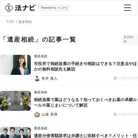
Powered by ベンナビ
TOP
遺産相続
記事を探す
全304
「遺産相続」の記事一覧
件
全て
弁護士を探す
遺産相続
市役所で相続放棄の手続きや相談はできる？注意点やほ
かの無料相談先も解説
法律相談
おすすめ弁護士診断
熊本 健人
2026.03.02
刑事事件
遺産相続
AI Search Premium
相続放棄で墓はどうなる？知っておくべきお墓の承継ル
債務整理
ールや墓じまいについて解説
山越 勇輝
2026.02.06
掲載をご検討の弁護士の方へ
離婚問題
遺産相続
遺留分侵害額請求は弁護士に依頼すべき？メリット・任