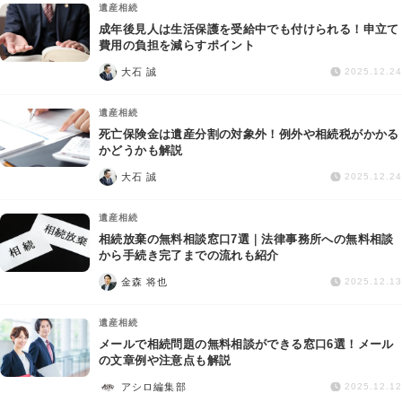
遺産相続
成年後見人は生活保護を受給中でも付けられる！申立て
費用の負担を減らすポイント
大石 誠
2025.12.24
遺産相続
死亡保険金は遺産分割の対象外！例外や相続税がかかる
かどうかも解説
大石 誠
2025.12.24
遺産相続
相続放棄の無料相談窓口7選｜法律事務所への無料相談
から手続き完了までの流れも紹介
金森 将也
2025.12.13
遺産相続
メールで相続問題の無料相談ができる窓口6選！メール
の文章例や注意点も解説
アシロ編集部
2025.12.12