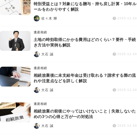
特別受益とは？対象になる贈与・持ち戻し計算・10年ル
ールをわかりやすく解説
佐々木 輝
2025.12.24
遺産相続
土地の時効取得にかかる費用はどのくらい？要件・手続
き方法や実例も解説
大石 誠
2025.12.24
遺産相続
相続放棄後に未支給年金は受け取れる？請求する際の流
れや注意点などを詳しく解説
大石 誠
2025.12.24
遺産相続
相続放棄の前後にやってはいけないこと｜失敗しないた
めの3つの心得と万が一の対処法
大石 誠
2025.12.24