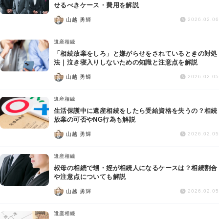
交通事故
せるべきケース・費用を解説
山越 勇輝
2026.02.06
遺産相続
遺産相続
「相続放棄をしろ」と嫌がらせをされているときの対処
労働問題
法｜泣き寝入りしないための知識と注意点を解説
山越 勇輝
2026.02.05
債権回収
遺産相続
IT・ネット
生活保護中に遺産相続をしたら受給資格を失うの？相続
放棄の可否やNG行為も解説
山越 勇輝
資金調達
2026.02.05
遺産相続
企業法務
叔母の相続で甥・姪が相続人になるケースは？相続割合
や注意点についても解説
山越 勇輝
2026.02.05
遺産相続