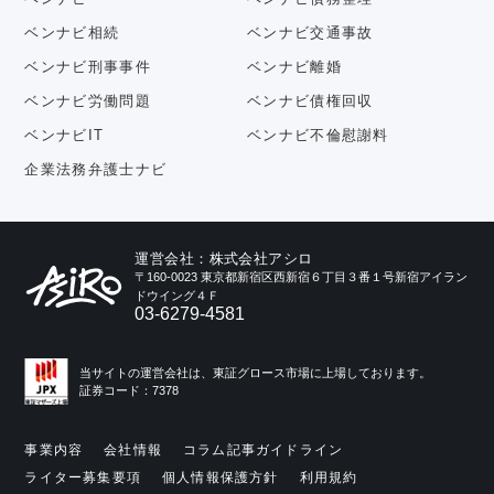
ベンナビ相続
ベンナビ交通事故
ベンナビ刑事事件
ベンナビ離婚
ベンナビ労働問題
ベンナビ債権回収
ベンナビIT
ベンナビ不倫慰謝料
企業法務弁護士ナビ
運営会社：株式会社アシロ
〒160-0023 東京都新宿区西新宿６丁目３番１号新宿アイラン
ドウイング４Ｆ
03-6279-4581
当サイトの運営会社は、東証グロース市場に上場しております。
証券コード：7378
事業内容
会社情報
コラム記事ガイドライン
ライター募集要項
個人情報保護方針
利用規約