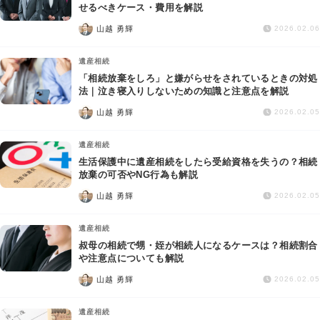
交通事故
せるべきケース・費用を解説
山越 勇輝
2026.02.06
遺産相続
遺産相続
「相続放棄をしろ」と嫌がらせをされているときの対処
労働問題
法｜泣き寝入りしないための知識と注意点を解説
山越 勇輝
2026.02.05
債権回収
遺産相続
IT・ネット
生活保護中に遺産相続をしたら受給資格を失うの？相続
放棄の可否やNG行為も解説
山越 勇輝
資金調達
2026.02.05
遺産相続
企業法務
叔母の相続で甥・姪が相続人になるケースは？相続割合
や注意点についても解説
山越 勇輝
2026.02.05
遺産相続