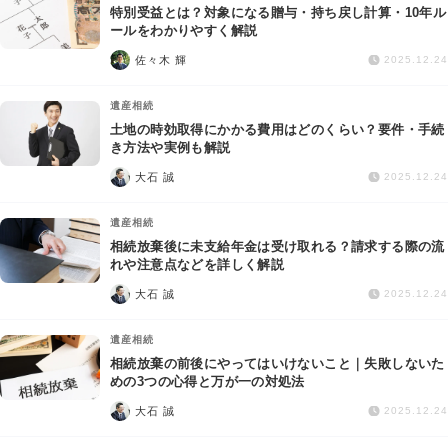
特別受益とは？対象になる贈与・持ち戻し計算・10年ル
ールをわかりやすく解説
佐々木 輝
2025.12.24
遺産相続
土地の時効取得にかかる費用はどのくらい？要件・手続
き方法や実例も解説
大石 誠
2025.12.24
遺産相続
相続放棄後に未支給年金は受け取れる？請求する際の流
れや注意点などを詳しく解説
大石 誠
2025.12.24
遺産相続
相続放棄の前後にやってはいけないこと｜失敗しないた
めの3つの心得と万が一の対処法
大石 誠
2025.12.24