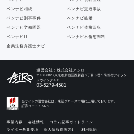
ベンナビ相続
ベンナビ交通事故
ベンナビ刑事事件
ベンナビ離婚
ベンナビ労働問題
ベンナビ債権回収
ベンナビIT
ベンナビ不倫慰謝料
企業法務弁護士ナビ
運営会社：株式会社アシロ
〒160-0023 東京都新宿区西新宿６丁目３番１号新宿アイラン
ドウイング４Ｆ
03-6279-4581
当サイトの運営会社は、東証グロース市場に上場しております。
証券コード：7378
事業内容
会社情報
コラム記事ガイドライン
ライター募集要項
個人情報保護方針
利用規約