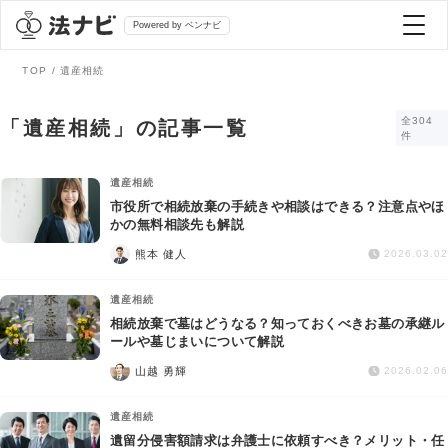
Powered by ベンナビ
TOP
遺産相続
記事を探す
全304
「遺産相続」の記事一覧
件
全て
弁護士を探す
遺産相続
市役所で相続放棄の手続きや相談はできる？注意点やほ
かの無料相談先も解説
法律相談
おすすめ弁護士診断
熊本 健人
2026.03.02
刑事事件
遺産相続
AI Search Premium
相続放棄で墓はどうなる？知っておくべきお墓の承継ル
債務整理
ールや墓じまいについて解説
山越 勇輝
2026.02.06
掲載をご検討の弁護士の方へ
離婚問題
遺産相続
遺留分侵害額請求は弁護士に依頼すべき？メリット・任