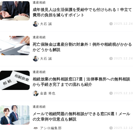
遺産相続
成年後見人は生活保護を受給中でも付けられる！申立て
費用の負担を減らすポイント
大石 誠
2025.12.24
遺産相続
死亡保険金は遺産分割の対象外！例外や相続税がかかる
かどうかも解説
大石 誠
2025.12.24
遺産相続
相続放棄の無料相談窓口7選｜法律事務所への無料相談
から手続き完了までの流れも紹介
金森 将也
2025.12.13
遺産相続
メールで相続問題の無料相談ができる窓口6選！メール
の文章例や注意点も解説
アシロ編集部
2025.12.12