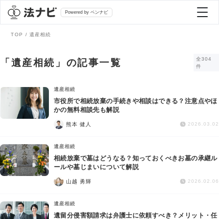
Powered by ベンナビ
TOP
遺産相続
記事を探す
全304
「遺産相続」の記事一覧
件
全て
弁護士を探す
遺産相続
市役所で相続放棄の手続きや相談はできる？注意点やほ
かの無料相談先も解説
法律相談
おすすめ弁護士診断
熊本 健人
2026.03.02
刑事事件
遺産相続
AI Search Premium
相続放棄で墓はどうなる？知っておくべきお墓の承継ル
債務整理
ールや墓じまいについて解説
山越 勇輝
2026.02.06
掲載をご検討の弁護士の方へ
離婚問題
遺産相続
遺留分侵害額請求は弁護士に依頼すべき？メリット・任