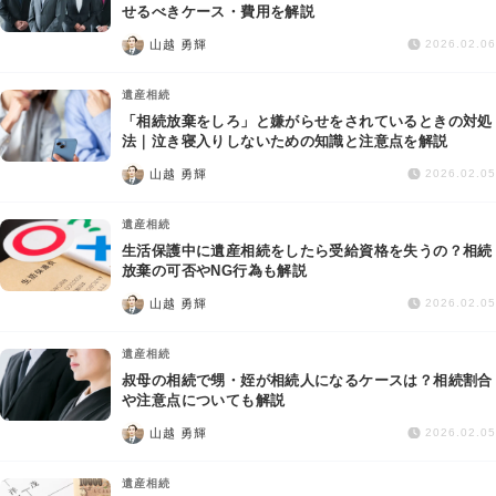
交通事故
せるべきケース・費用を解説
山越 勇輝
2026.02.06
遺産相続
遺産相続
「相続放棄をしろ」と嫌がらせをされているときの対処
労働問題
法｜泣き寝入りしないための知識と注意点を解説
山越 勇輝
2026.02.05
債権回収
遺産相続
IT・ネット
生活保護中に遺産相続をしたら受給資格を失うの？相続
放棄の可否やNG行為も解説
山越 勇輝
資金調達
2026.02.05
遺産相続
企業法務
叔母の相続で甥・姪が相続人になるケースは？相続割合
や注意点についても解説
山越 勇輝
2026.02.05
遺産相続