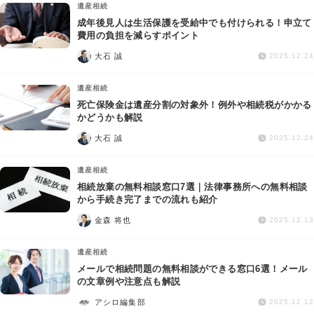
遺産相続
成年後見人は生活保護を受給中でも付けられる！申立て
費用の負担を減らすポイント
大石 誠
2025.12.24
遺産相続
死亡保険金は遺産分割の対象外！例外や相続税がかかる
かどうかも解説
大石 誠
2025.12.24
遺産相続
相続放棄の無料相談窓口7選｜法律事務所への無料相談
から手続き完了までの流れも紹介
金森 将也
2025.12.13
遺産相続
メールで相続問題の無料相談ができる窓口6選！メール
の文章例や注意点も解説
アシロ編集部
2025.12.12