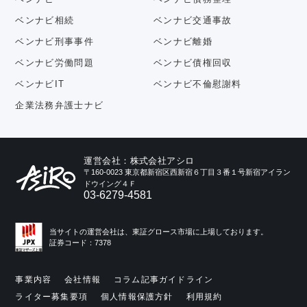
ベンナビ相続
ベンナビ交通事故
ベンナビ刑事事件
ベンナビ離婚
ベンナビ労働問題
ベンナビ債権回収
ベンナビIT
ベンナビ不倫慰謝料
企業法務弁護士ナビ
運営会社：株式会社アシロ
〒160-0023 東京都新宿区西新宿６丁目３番１号新宿アイラン
ドウイング４Ｆ
03-6279-4581
当サイトの運営会社は、東証グロース市場に上場しております。
証券コード：7378
事業内容
会社情報
コラム記事ガイドライン
ライター募集要項
個人情報保護方針
利用規約