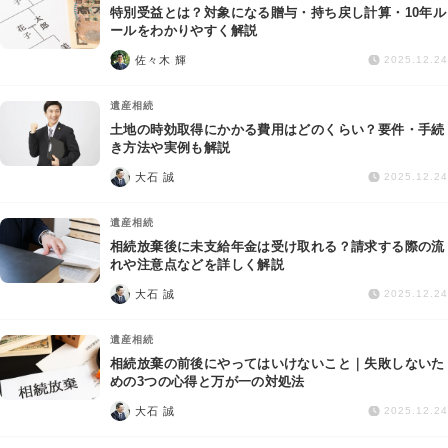
特別受益とは？対象になる贈与・持ち戻し計算・10年ル
ールをわかりやすく解説
佐々木 輝
2025.12.24
遺産相続
土地の時効取得にかかる費用はどのくらい？要件・手続
き方法や実例も解説
大石 誠
2025.12.24
遺産相続
相続放棄後に未支給年金は受け取れる？請求する際の流
れや注意点などを詳しく解説
大石 誠
2025.12.24
遺産相続
相続放棄の前後にやってはいけないこと｜失敗しないた
めの3つの心得と万が一の対処法
大石 誠
2025.12.24