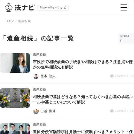
Powered by ベンナビ
TOP
遺産相続
記事を探す
全304
「遺産相続」の記事一覧
件
全て
弁護士を探す
遺産相続
市役所で相続放棄の手続きや相談はできる？注意点やほ
かの無料相談先も解説
法律相談
おすすめ弁護士診断
熊本 健人
2026.03.02
刑事事件
遺産相続
AI Search Premium
相続放棄で墓はどうなる？知っておくべきお墓の承継ル
債務整理
ールや墓じまいについて解説
山越 勇輝
2026.02.06
掲載をご検討の弁護士の方へ
離婚問題
遺産相続
遺留分侵害額請求は弁護士に依頼すべき？メリット・任