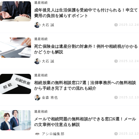
遺産相続
成年後見人は生活保護を受給中でも付けられる！申立て
費用の負担を減らすポイント
大石 誠
2025.12.24
遺産相続
死亡保険金は遺産分割の対象外！例外や相続税がかかる
かどうかも解説
大石 誠
2025.12.24
遺産相続
相続放棄の無料相談窓口7選｜法律事務所への無料相談
から手続き完了までの流れも紹介
金森 将也
2025.12.13
遺産相続
メールで相続問題の無料相談ができる窓口6選！メール
の文章例や注意点も解説
アシロ編集部
2025.12.12