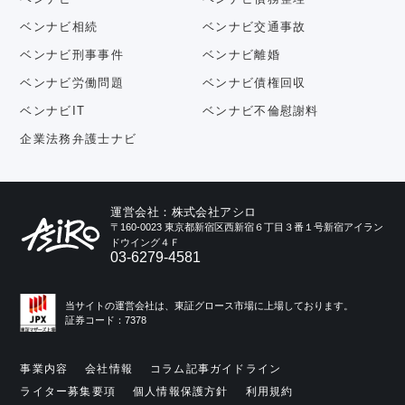
ベンナビ相続
ベンナビ交通事故
ベンナビ刑事事件
ベンナビ離婚
ベンナビ労働問題
ベンナビ債権回収
ベンナビIT
ベンナビ不倫慰謝料
企業法務弁護士ナビ
運営会社：株式会社アシロ
〒160-0023 東京都新宿区西新宿６丁目３番１号新宿アイラン
ドウイング４Ｆ
03-6279-4581
当サイトの運営会社は、東証グロース市場に上場しております。
証券コード：7378
事業内容
会社情報
コラム記事ガイドライン
ライター募集要項
個人情報保護方針
利用規約