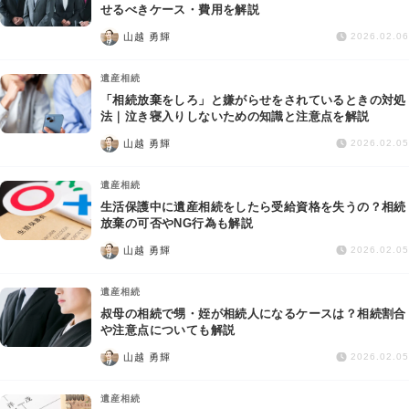
交通事故
せるべきケース・費用を解説
山越 勇輝
2026.02.06
遺産相続
遺産相続
「相続放棄をしろ」と嫌がらせをされているときの対処
労働問題
法｜泣き寝入りしないための知識と注意点を解説
山越 勇輝
2026.02.05
債権回収
遺産相続
IT・ネット
生活保護中に遺産相続をしたら受給資格を失うの？相続
放棄の可否やNG行為も解説
山越 勇輝
資金調達
2026.02.05
遺産相続
企業法務
叔母の相続で甥・姪が相続人になるケースは？相続割合
や注意点についても解説
山越 勇輝
2026.02.05
遺産相続