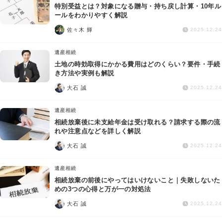
特別受益とは？対象になる贈与・持ち戻し計算・10年ル
ールをわかりやすく解説
佐々木 輝
2025.12.24
遺産相続
土地の時効取得にかかる費用はどのくらい？要件・手続
き方法や実例も解説
大石 誠
2025.12.24
遺産相続
相続放棄後に未支給年金は受け取れる？請求する際の流
れや注意点などを詳しく解説
大石 誠
2025.12.24
遺産相続
相続放棄の前後にやってはいけないこと｜失敗しないた
めの3つの心得と万が一の対処法
大石 誠
2025.12.24