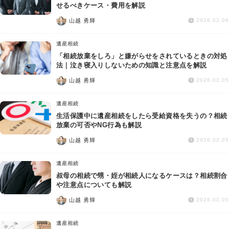
交通事故
せるべきケース・費用を解説
山越 勇輝
2026.02.06
遺産相続
遺産相続
「相続放棄をしろ」と嫌がらせをされているときの対処
労働問題
法｜泣き寝入りしないための知識と注意点を解説
山越 勇輝
2026.02.05
債権回収
遺産相続
IT・ネット
生活保護中に遺産相続をしたら受給資格を失うの？相続
放棄の可否やNG行為も解説
山越 勇輝
資金調達
2026.02.05
遺産相続
企業法務
叔母の相続で甥・姪が相続人になるケースは？相続割合
や注意点についても解説
山越 勇輝
2026.02.05
遺産相続