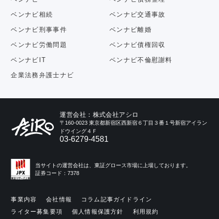
ベンナビ相続
ベンナビ交通事故
ベンナビ刑事事件
ベンナビ離婚
ベンナビ労働問題
ベンナビ債権回収
ベンナビIT
ベンナビ不倫慰謝料
企業法務弁護士ナビ
運営会社：株式会社アシロ
〒160-0023 東京都新宿区西新宿６丁目３番１号新宿アイラン
ドウイング４Ｆ
03-6279-4581
当サイトの運営会社は、東証グロース市場に上場しております。
証券コード：7378
事業内容
会社情報
コラム記事ガイドライン
ライター募集要項
個人情報保護方針
利用規約