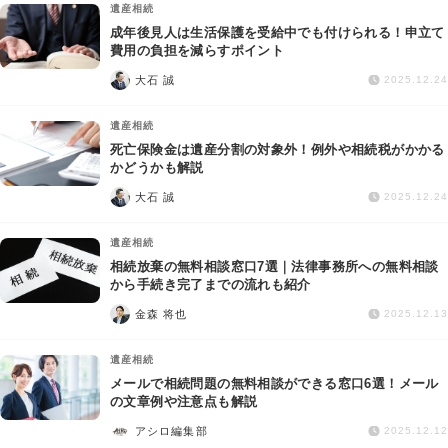
遺産相続
成年後見人は生活保護を受給中でも付けられる！申立て
費用の負担を減らすポイント
大石 誠
2025.12.24
遺産相続
死亡保険金は遺産分割の対象外！例外や相続税がかかる
かどうかも解説
大石 誠
2025.12.24
遺産相続
相続放棄の無料相談窓口7選｜法律事務所への無料相談
から手続き完了までの流れも紹介
金森 将也
2025.12.13
遺産相続
メールで相続問題の無料相談ができる窓口6選！メール
の文章例や注意点も解説
アシロ編集部
2025.12.12