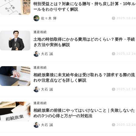
特別受益とは？対象になる贈与・持ち戻し計算・10年ル
ールをわかりやすく解説
佐々木 輝
2025.12.24
遺産相続
土地の時効取得にかかる費用はどのくらい？要件・手続
き方法や実例も解説
大石 誠
2025.12.24
遺産相続
相続放棄後に未支給年金は受け取れる？請求する際の流
れや注意点などを詳しく解説
大石 誠
2025.12.24
遺産相続
相続放棄の前後にやってはいけないこと｜失敗しないた
めの3つの心得と万が一の対処法
大石 誠
2025.12.24