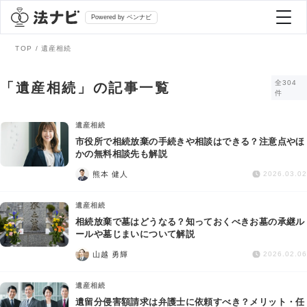
Powered by ベンナビ
TOP
遺産相続
記事を探す
全304
「遺産相続」の記事一覧
件
全て
弁護士を探す
遺産相続
市役所で相続放棄の手続きや相談はできる？注意点やほ
かの無料相談先も解説
法律相談
おすすめ弁護士診断
熊本 健人
2026.03.02
刑事事件
遺産相続
AI Search Premium
相続放棄で墓はどうなる？知っておくべきお墓の承継ル
債務整理
ールや墓じまいについて解説
山越 勇輝
2026.02.06
掲載をご検討の弁護士の方へ
離婚問題
遺産相続
遺留分侵害額請求は弁護士に依頼すべき？メリット・任