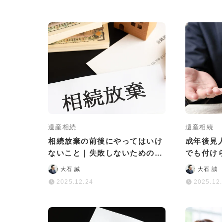
遺産相続
遺産相続
相続放棄の前後にやってはいけ
成年後見
ないこと｜失敗しないための3
でも付け
つの心得と万が一の対処法
負担を減
大石 誠
大石 誠
2025.12.24
2025.12