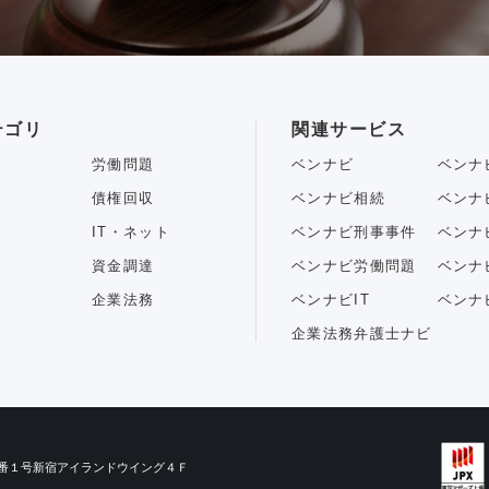
テゴリ
関連サービス
労働問題
ベンナビ
ベンナ
債権回収
ベンナビ相続
ベンナ
IT・ネット
ベンナビ刑事事件
ベンナ
資金調達
ベンナビ労働問題
ベンナ
企業法務
ベンナビIT
ベンナ
企業法務弁護士ナビ
目３番１号新宿アイランドウイング４Ｆ