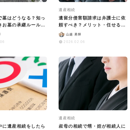
遺産相続
で墓はどうなる？知っ
遺留分侵害額請求は弁護士に依
きお墓の承継ルールや
頼すべき？メリット・任せるべ
について解説
きケース・費用を解説
輝
山越 勇輝
.06
2026.02.06
遺産相続
中に遺産相続をしたら
叔母の相続で甥・姪が相続人に