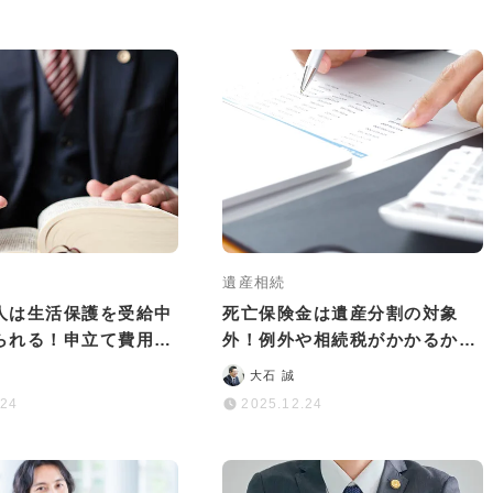
遺産相続
人は生活保護を受給中
死亡保険金は遺産分割の対象
られる！申立て費用の
外！例外や相続税がかかるかど
らすポイント
うかも解説
大石 誠
.24
2025.12.24