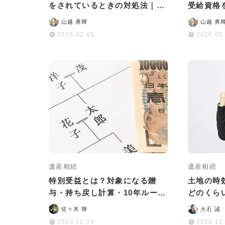
をされているときの対処法｜泣
受給資格
き寝入りしないための知識と注
可否やN
山越 勇輝
山越 勇
意点を解説
2026.02.05
2026.02
遺産相続
遺産相続
特別受益とは？対象になる贈
土地の時
与・持ち戻し計算・10年ルール
どのくら
をわかりやすく解説
や実例も
佐々木 輝
大石 誠
2025.12.24
2025.12