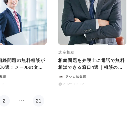
遺産相続
相続問題の無料相談が
相続問題を弁護士に電話で無料
口6選！メールの文章
相談できる窓口4選｜相談の流
点も解説
れや注意点も解説
集部
アシロ編集部
.12
2025.12.12
2
…
21