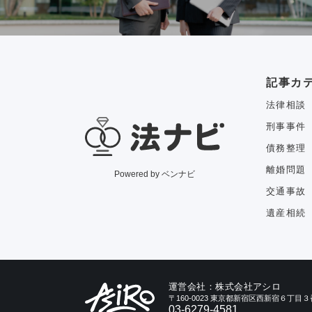
記事カ
法律相談
刑事事件
債務整理
離婚問題
Powered by ベンナビ
交通事故
遺産相続
運営会社：株式会社アシロ
〒160-0023 東京都新宿区西新宿６丁
03-6279-4581