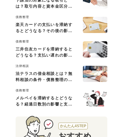
下請法の対象になる取引と
は？取引内容と資本金区分に
よる判断基準を解説
債務整理
楽天カードの支払いを滞納す
るとどうなる？その後の影響
と払えない場合の対処法
債務整理
三井住友カードを滞納すると
どうなる？支払い遅れの影響
と対処法
法律相談
法テラスの借金相談とは？無
料相談の条件・債務整理の費
用・利用の流れを解説
債務整理
メルペイを滞納するとどうな
る？経過日数別の影響と支払
えないときの対処法
かんたん4STEP
おすすめ