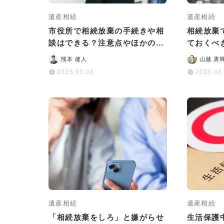
遺産相続
遺産相続
市役所で相続放棄の手続きや相
相続放棄
談はできる？注意点やほかの無
ておくべ
料相談先も解説
墓じまい
熊本 健人
山越 勇
2026.03.02
2026.02
遺産相続
遺産相続
「相続放棄をしろ」と嫌がらせ
生活保護