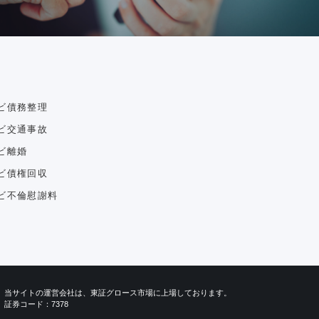
ビ債務整理
ビ交通事故
ビ離婚
ビ債権回収
ビ不倫慰謝料
当サイトの運営会社は、東証グロース市場に上場しております。
証券コード：7378