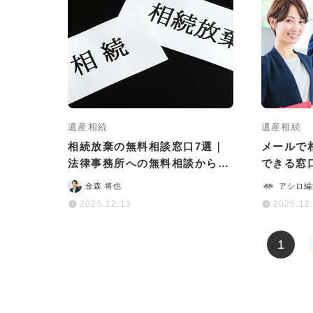
遺産相続
遺産相続
相続放棄の無料相談窓口7選｜
メールで
法律事務所への無料相談から手
できる窓
続き完了までの流れも紹介
例や注意
金森 将也
アシロ編
2025.12.13
2025.12
1