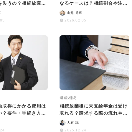
を失うの？相続放棄の
なるケースは？相続割合や注意
G行為も解説
点についても解説
輝
山越 勇輝
.05
2026.02.05
遺産相続
効取得にかかる費用は
相続放棄後に未支給年金は受け
い？要件・手続き方法
取れる？請求する際の流れや注
解説
意点などを詳しく解説
大石 誠
.24
2025.12.24