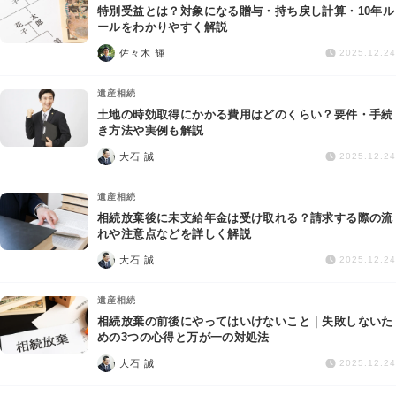
特別受益とは？対象になる贈与・持ち戻し計算・10年ル
ールをわかりやすく解説
佐々木 輝
2025.12.24
遺産相続
土地の時効取得にかかる費用はどのくらい？要件・手続
き方法や実例も解説
大石 誠
2025.12.24
遺産相続
相続放棄後に未支給年金は受け取れる？請求する際の流
れや注意点などを詳しく解説
大石 誠
2025.12.24
遺産相続
相続放棄の前後にやってはいけないこと｜失敗しないた
めの3つの心得と万が一の対処法
大石 誠
2025.12.24