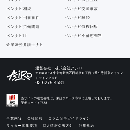
ベンナビ相続
ベンナビ交通事故
ベンナビ刑事事件
ベンナビ離婚
ベンナビ労働問題
ベンナビ債権回収
ベンナビIT
ベンナビ不倫慰謝料
企業法務弁護士ナビ
運営会社：株式会社アシロ
〒160-0023 東京都新宿区西新宿６丁目３番１号新宿アイラン
ドウイング４Ｆ
03-6279-4581
当サイトの運営会社は、東証グロース市場に上場しております。
証券コード：7378
事業内容
会社情報
コラム記事ガイドライン
ライター募集要項
個人情報保護方針
利用規約