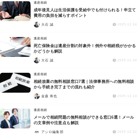
遺産相続
成年後見人は生活保護を受給中でも付けられる！申立て
費用の負担を減らすポイント
大石 誠
2025.12.24
遺産相続
死亡保険金は遺産分割の対象外！例外や相続税がかかる
かどうかも解説
大石 誠
2025.12.24
遺産相続
相続放棄の無料相談窓口7選｜法律事務所への無料相談
から手続き完了までの流れも紹介
金森 将也
2025.12.13
遺産相続
メールで相続問題の無料相談ができる窓口6選！メール
の文章例や注意点も解説
アシロ編集部
2025.12.12