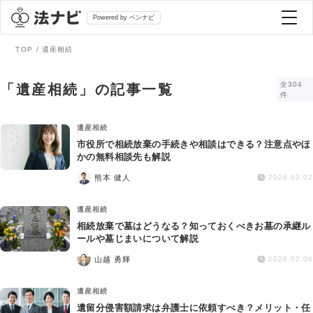
Powered by ベンナビ
TOP
遺産相続
記事を探す
全304
「遺産相続」の記事一覧
件
全て
弁護士を探す
遺産相続
市役所で相続放棄の手続きや相談はできる？注意点やほ
かの無料相談先も解説
法律相談
おすすめ弁護士診断
熊本 健人
2026.03.02
刑事事件
遺産相続
AI Search Premium
相続放棄で墓はどうなる？知っておくべきお墓の承継ル
債務整理
ールや墓じまいについて解説
山越 勇輝
2026.02.06
掲載をご検討の弁護士の方へ
離婚問題
遺産相続
遺留分侵害額請求は弁護士に依頼すべき？メリット・任