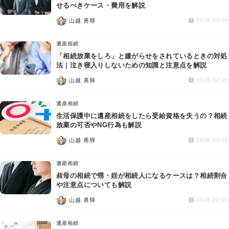
交通事故
せるべきケース・費用を解説
山越 勇輝
2026.02.06
遺産相続
遺産相続
「相続放棄をしろ」と嫌がらせをされているときの対処
労働問題
法｜泣き寝入りしないための知識と注意点を解説
山越 勇輝
2026.02.05
債権回収
遺産相続
IT・ネット
生活保護中に遺産相続をしたら受給資格を失うの？相続
放棄の可否やNG行為も解説
山越 勇輝
資金調達
2026.02.05
遺産相続
企業法務
叔母の相続で甥・姪が相続人になるケースは？相続割合
や注意点についても解説
山越 勇輝
2026.02.05
遺産相続