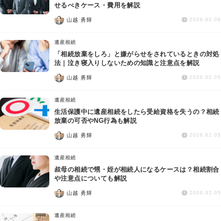
交通事故
せるべきケース・費用を解説
山越 勇輝
2026.02.06
遺産相続
遺産相続
「相続放棄をしろ」と嫌がらせをされているときの対処
労働問題
法｜泣き寝入りしないための知識と注意点を解説
山越 勇輝
2026.02.05
債権回収
遺産相続
IT・ネット
生活保護中に遺産相続をしたら受給資格を失うの？相続
放棄の可否やNG行為も解説
山越 勇輝
資金調達
2026.02.05
遺産相続
企業法務
叔母の相続で甥・姪が相続人になるケースは？相続割合
や注意点についても解説
山越 勇輝
2026.02.05
遺産相続