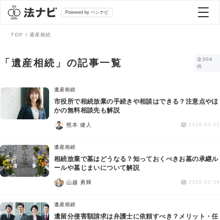
Powered by ベンナビ
TOP
遺産相続
記事を探す
全304
「遺産相続」の記事一覧
件
全て
弁護士を探す
遺産相続
市役所で相続放棄の手続きや相談はできる？注意点やほ
かの無料相談先も解説
法律相談
おすすめ弁護士診断
熊本 健人
2026.03.02
刑事事件
遺産相続
AI Search Premium
相続放棄で墓はどうなる？知っておくべきお墓の承継ル
債務整理
ールや墓じまいについて解説
山越 勇輝
2026.02.06
掲載をご検討の弁護士の方へ
離婚問題
遺産相続
遺留分侵害額請求は弁護士に依頼すべき？メリット・任