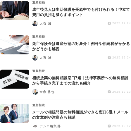
遺産相続
成年後見人は生活保護を受給中でも付けられる！申立て
費用の負担を減らすポイント
大石 誠
2025.12.24
遺産相続
死亡保険金は遺産分割の対象外！例外や相続税がかかる
かどうかも解説
大石 誠
2025.12.24
遺産相続
相続放棄の無料相談窓口7選｜法律事務所への無料相談
から手続き完了までの流れも紹介
金森 将也
2025.12.13
遺産相続
メールで相続問題の無料相談ができる窓口6選！メール
の文章例や注意点も解説
アシロ編集部
2025.12.12