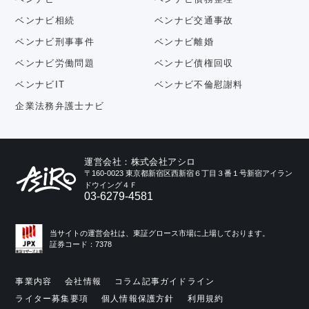
ベンナビ相続
ベンナビ交通事故
ベンナビ刑事事件
ベンナビ離婚
ベンナビ労働問題
ベンナビ債権回収
ベンナビIT
ベンナビ不倫慰謝料
企業法務弁護士ナビ
運営会社：株式会社アシロ
〒160-0023 東京都新宿区西新宿６丁目３番１号新宿アイラン
ドウイング４Ｆ
03-6279-4581
当サイトの運営会社は、東証グロース市場に上場しております。
証券コード：7378
事業内容
会社情報
コラム記事ガイドライン
ライター募集要項
個人情報保護方針
利用規約