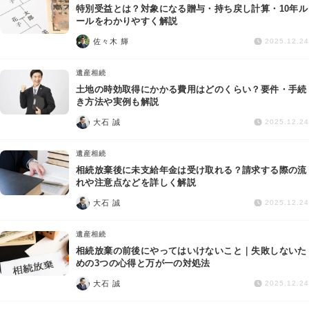
特別受益とは？対象になる贈与・持ち戻し計算・10年ル
ールをわかりやすく解説
佐々木 輝
2025.12.24
遺産相続
土地の時効取得にかかる費用はどのくらい？要件・手続
き方法や実例も解説
大石 誠
2025.12.24
遺産相続
相続放棄後に未支給年金は受け取れる？請求する際の流
れや注意点などを詳しく解説
大石 誠
2025.12.24
遺産相続
相続放棄の前後にやってはいけないこと｜失敗しないた
めの3つの心得と万が一の対処法
大石 誠
2025.12.24