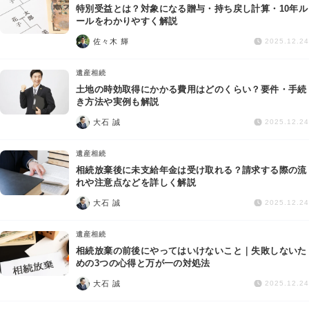
特別受益とは？対象になる贈与・持ち戻し計算・10年ル
ールをわかりやすく解説
佐々木 輝
2025.12.24
遺産相続
土地の時効取得にかかる費用はどのくらい？要件・手続
き方法や実例も解説
大石 誠
2025.12.24
遺産相続
相続放棄後に未支給年金は受け取れる？請求する際の流
れや注意点などを詳しく解説
大石 誠
2025.12.24
遺産相続
相続放棄の前後にやってはいけないこと｜失敗しないた
めの3つの心得と万が一の対処法
大石 誠
2025.12.24