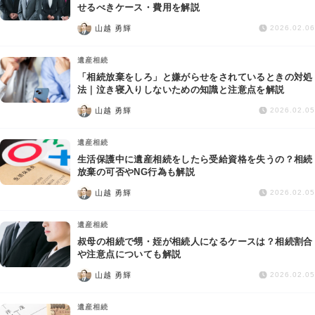
交通事故
せるべきケース・費用を解説
山越 勇輝
2026.02.06
遺産相続
遺産相続
「相続放棄をしろ」と嫌がらせをされているときの対処
労働問題
法｜泣き寝入りしないための知識と注意点を解説
山越 勇輝
2026.02.05
債権回収
遺産相続
IT・ネット
生活保護中に遺産相続をしたら受給資格を失うの？相続
放棄の可否やNG行為も解説
山越 勇輝
資金調達
2026.02.05
遺産相続
企業法務
叔母の相続で甥・姪が相続人になるケースは？相続割合
や注意点についても解説
山越 勇輝
2026.02.05
遺産相続