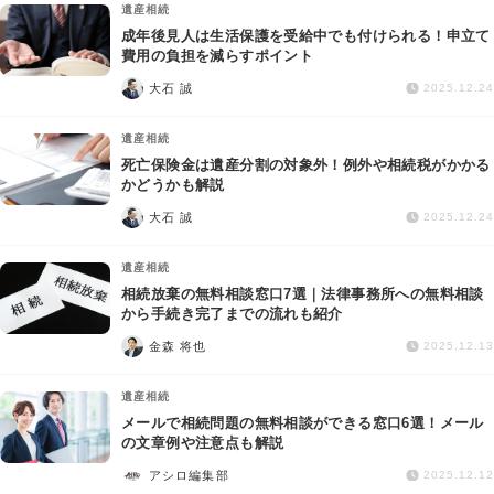
遺産相続
成年後見人は生活保護を受給中でも付けられる！申立て
費用の負担を減らすポイント
大石 誠
2025.12.24
遺産相続
死亡保険金は遺産分割の対象外！例外や相続税がかかる
かどうかも解説
大石 誠
2025.12.24
遺産相続
相続放棄の無料相談窓口7選｜法律事務所への無料相談
から手続き完了までの流れも紹介
金森 将也
2025.12.13
遺産相続
メールで相続問題の無料相談ができる窓口6選！メール
の文章例や注意点も解説
アシロ編集部
2025.12.12