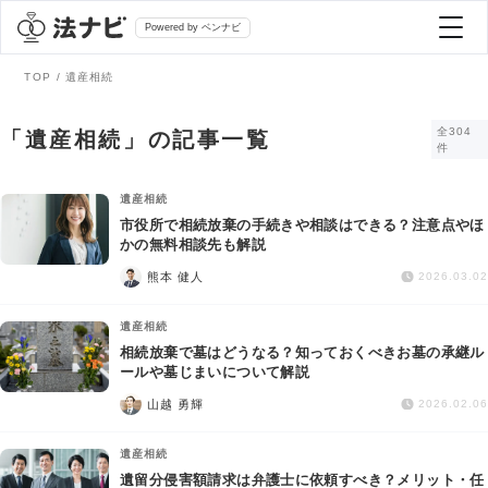
Powered by ベンナビ
TOP
遺産相続
記事を探す
全304
「遺産相続」の記事一覧
件
全て
弁護士を探す
遺産相続
市役所で相続放棄の手続きや相談はできる？注意点やほ
かの無料相談先も解説
法律相談
おすすめ弁護士診断
熊本 健人
2026.03.02
刑事事件
遺産相続
AI Search Premium
相続放棄で墓はどうなる？知っておくべきお墓の承継ル
債務整理
ールや墓じまいについて解説
山越 勇輝
2026.02.06
掲載をご検討の弁護士の方へ
離婚問題
遺産相続
遺留分侵害額請求は弁護士に依頼すべき？メリット・任