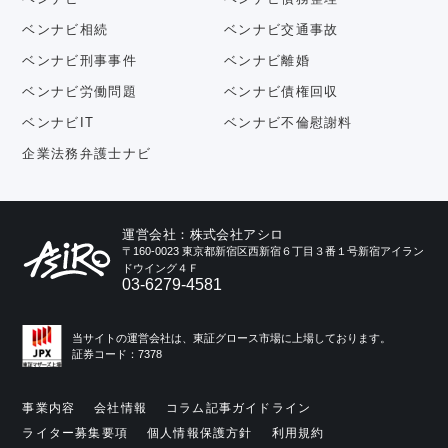
ベンナビ相続
ベンナビ交通事故
ベンナビ刑事事件
ベンナビ離婚
ベンナビ労働問題
ベンナビ債権回収
ベンナビIT
ベンナビ不倫慰謝料
企業法務弁護士ナビ
運営会社：株式会社アシロ
〒160-0023 東京都新宿区西新宿６丁目３番１号新宿アイラン
ドウイング４Ｆ
03-6279-4581
当サイトの運営会社は、東証グロース市場に上場しております。
証券コード：7378
事業内容
会社情報
コラム記事ガイドライン
ライター募集要項
個人情報保護方針
利用規約