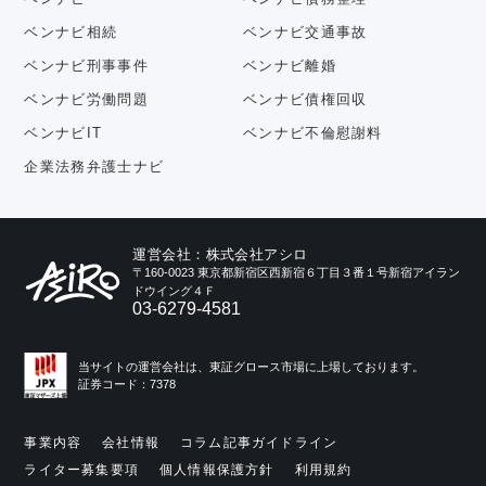
ベンナビ相続
ベンナビ交通事故
ベンナビ刑事事件
ベンナビ離婚
ベンナビ労働問題
ベンナビ債権回収
ベンナビIT
ベンナビ不倫慰謝料
企業法務弁護士ナビ
運営会社：株式会社アシロ
〒160-0023 東京都新宿区西新宿６丁目３番１号新宿アイラン
ドウイング４Ｆ
03-6279-4581
当サイトの運営会社は、東証グロース市場に上場しております。
証券コード：7378
事業内容
会社情報
コラム記事ガイドライン
ライター募集要項
個人情報保護方針
利用規約