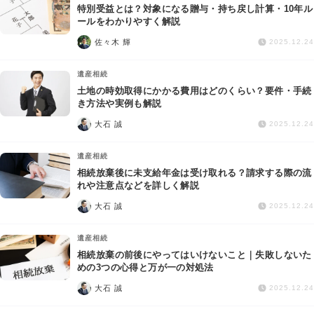
特別受益とは？対象になる贈与・持ち戻し計算・10年ル
ールをわかりやすく解説
佐々木 輝
2025.12.24
遺産相続
土地の時効取得にかかる費用はどのくらい？要件・手続
き方法や実例も解説
大石 誠
2025.12.24
遺産相続
相続放棄後に未支給年金は受け取れる？請求する際の流
れや注意点などを詳しく解説
大石 誠
2025.12.24
遺産相続
相続放棄の前後にやってはいけないこと｜失敗しないた
めの3つの心得と万が一の対処法
大石 誠
2025.12.24