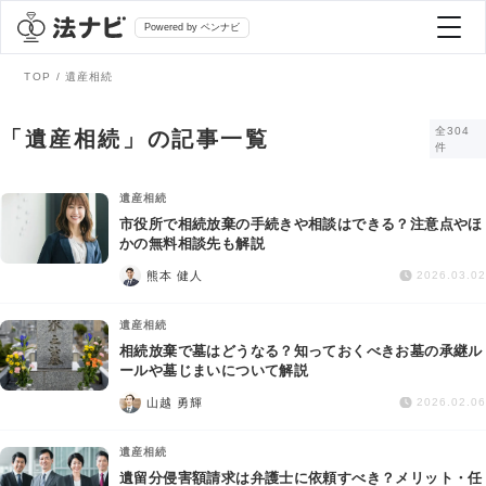
Powered by ベンナビ
TOP
遺産相続
記事を探す
全304
「遺産相続」の記事一覧
件
全て
弁護士を探す
遺産相続
市役所で相続放棄の手続きや相談はできる？注意点やほ
かの無料相談先も解説
法律相談
おすすめ弁護士診断
熊本 健人
2026.03.02
刑事事件
遺産相続
AI Search Premium
相続放棄で墓はどうなる？知っておくべきお墓の承継ル
債務整理
ールや墓じまいについて解説
山越 勇輝
2026.02.06
掲載をご検討の弁護士の方へ
離婚問題
遺産相続
遺留分侵害額請求は弁護士に依頼すべき？メリット・任