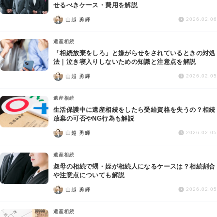
交通事故
せるべきケース・費用を解説
山越 勇輝
2026.02.06
遺産相続
遺産相続
「相続放棄をしろ」と嫌がらせをされているときの対処
労働問題
法｜泣き寝入りしないための知識と注意点を解説
山越 勇輝
2026.02.05
債権回収
遺産相続
IT・ネット
生活保護中に遺産相続をしたら受給資格を失うの？相続
放棄の可否やNG行為も解説
山越 勇輝
資金調達
2026.02.05
遺産相続
企業法務
叔母の相続で甥・姪が相続人になるケースは？相続割合
や注意点についても解説
山越 勇輝
2026.02.05
遺産相続