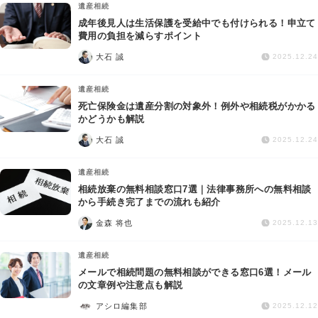
遺産相続
成年後見人は生活保護を受給中でも付けられる！申立て
費用の負担を減らすポイント
大石 誠
2025.12.24
遺産相続
死亡保険金は遺産分割の対象外！例外や相続税がかかる
かどうかも解説
大石 誠
2025.12.24
遺産相続
相続放棄の無料相談窓口7選｜法律事務所への無料相談
から手続き完了までの流れも紹介
金森 将也
2025.12.13
遺産相続
メールで相続問題の無料相談ができる窓口6選！メール
の文章例や注意点も解説
アシロ編集部
2025.12.12