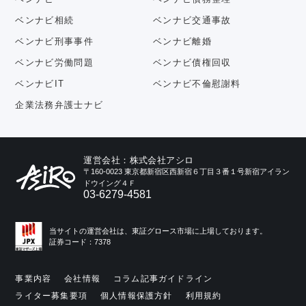
ベンナビ相続
ベンナビ交通事故
ベンナビ刑事事件
ベンナビ離婚
ベンナビ労働問題
ベンナビ債権回収
ベンナビIT
ベンナビ不倫慰謝料
企業法務弁護士ナビ
運営会社：株式会社アシロ
〒160-0023 東京都新宿区西新宿６丁目３番１号新宿アイラン
ドウイング４Ｆ
03-6279-4581
当サイトの運営会社は、東証グロース市場に上場しております。
証券コード：7378
事業内容
会社情報
コラム記事ガイドライン
ライター募集要項
個人情報保護方針
利用規約