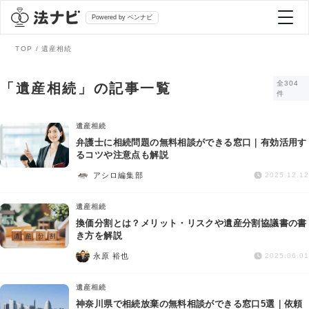
Powered by ベンナビ
TOP
遺産相続
記事を探す
全304
「遺産相続」の記事一覧
件
全て
弁護士を探す
遺産相続
弁護士に相続問題の無料相談ができる窓口｜有効活用す
るコツや注意点も解説
法律相談
おすすめ弁護士診断
アシロ編集部
2025.12.12
刑事事件
遺産相続
AI Search Premium
換価分割とは？メリット・リスクや遺産分割協議書の書
債務整理
き方を解説
永原 裕也
2025.06.01
掲載をご検討の弁護士の方へ
離婚問題
遺産相続
神奈川県で相続放棄の無料相談ができる窓口5選｜依頼