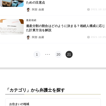
交通事故
ための注意点
阿部 由羅
2021.10.12
遺産相続
遺産相続
遺産分割の割合はどのように決まる？相続人構成に応じ
労働問題
た計算方法を解説
阿部 由羅
2021.10.05
債権回収
IT・ネット
1
…
20
21
資金調達
企業法務
「カテゴリ」から弁護士を探す
お住まいの地域