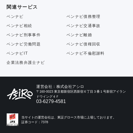
関連サービス
ベンナビ
ベンナビ債務整理
ベンナビ相続
ベンナビ交通事故
ベンナビ刑事事件
ベンナビ離婚
ベンナビ労働問題
ベンナビ債権回収
ベンナビIT
ベンナビ不倫慰謝料
企業法務弁護士ナビ
運営会社：株式会社アシロ
〒160-0023 東京都新宿区西新宿６丁目３番１号新宿アイラン
ドウイング４Ｆ
03-6279-4581
当サイトの運営会社は、東証グロース市場に上場しております。
証券コード：7378