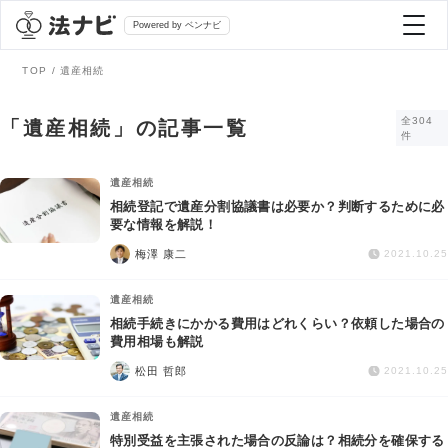
Powered by ベンナビ
TOP
遺産相続
記事を探す
全304
「遺産相続」の記事一覧
件
全て
弁護士を探す
遺産相続
相続登記で遺産分割協議書は必要か？判断するために必
要な情報を解説！
法律相談
おすすめ弁護士診断
梅澤 康二
2021.10.25
刑事事件
遺産相続
AI Search Premium
相続手続きにかかる費用はどれくらい？依頼した場合の
債務整理
費用相場も解説
松田 哲郎
2021.10.25
掲載をご検討の弁護士の方へ
離婚問題
遺産相続
特別受益を主張された場合の反論は？相続分を確保する