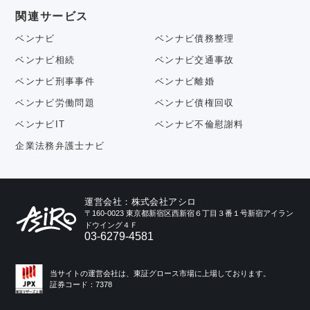
関連サービス
ベンナビ
ベンナビ債務整理
ベンナビ相続
ベンナビ交通事故
ベンナビ刑事事件
ベンナビ離婚
ベンナビ労働問題
ベンナビ債権回収
ベンナビIT
ベンナビ不倫慰謝料
企業法務弁護士ナビ
運営会社：株式会社アシロ
〒160-0023 東京都新宿区西新宿６丁目３番１号新宿アイラン
ドウイング４Ｆ
03-6279-4581
当サイトの運営会社は、東証グロース市場に上場しております。
証券コード：7378