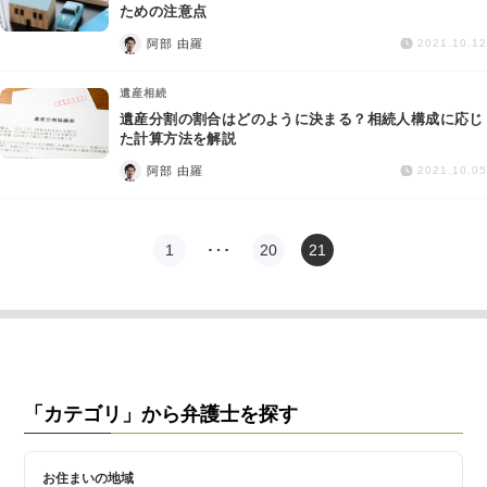
交通事故
ための注意点
阿部 由羅
2021.10.12
遺産相続
遺産相続
遺産分割の割合はどのように決まる？相続人構成に応じ
労働問題
た計算方法を解説
阿部 由羅
2021.10.05
債権回収
IT・ネット
1
…
20
21
資金調達
企業法務
「カテゴリ」から弁護士を探す
お住まいの地域