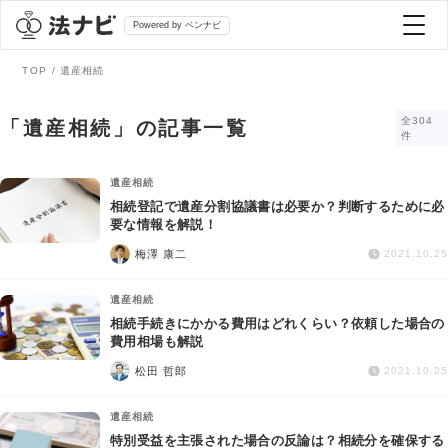
Powered by ベンナビ
TOP
遺産相続
記事を探す
全304
「遺産相続」の記事一覧
件
全て
弁護士を探す
遺産相続
相続登記で遺産分割協議書は必要か？判断するために必
要な情報を解説！
法律相談
おすすめ弁護士診断
梅澤 康二
2021.10.25
刑事事件
遺産相続
AI Search Premium
相続手続きにかかる費用はどれくらい？依頼した場合の
債務整理
費用相場も解説
松田 哲郎
2021.10.25
掲載をご検討の弁護士の方へ
離婚問題
遺産相続
特別受益を主張された場合の反論は？相続分を確保する