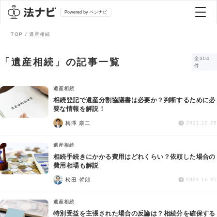
Powered by ベンナビ
TOP
遺産相続
記事を探す
全304
「遺産相続」の記事一覧
件
全て
弁護士を探す
遺産相続
相続登記で遺産分割協議書は必要か？判断するために必
要な情報を解説！
法律相談
おすすめ弁護士診断
梅澤 康二
2021.10.25
刑事事件
遺産相続
AI Search Premium
相続手続きにかかる費用はどれくらい？依頼した場合の
債務整理
費用相場も解説
松田 哲郎
2021.10.25
掲載をご検討の弁護士の方へ
離婚問題
遺産相続
特別受益を主張された場合の反論は？相続分を確保する