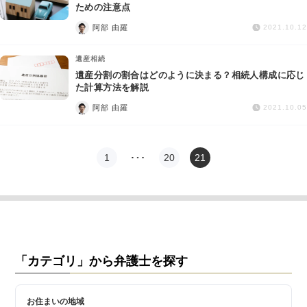
交通事故
ための注意点
阿部 由羅
2021.10.12
遺産相続
遺産相続
遺産分割の割合はどのように決まる？相続人構成に応じ
労働問題
た計算方法を解説
阿部 由羅
2021.10.05
債権回収
IT・ネット
1
…
20
21
資金調達
企業法務
「カテゴリ」から弁護士を探す
お住まいの地域