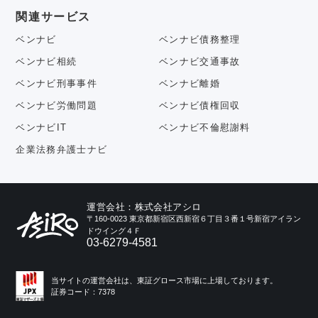
関連サービス
ベンナビ
ベンナビ債務整理
ベンナビ相続
ベンナビ交通事故
ベンナビ刑事事件
ベンナビ離婚
ベンナビ労働問題
ベンナビ債権回収
ベンナビIT
ベンナビ不倫慰謝料
企業法務弁護士ナビ
運営会社：株式会社アシロ
〒160-0023 東京都新宿区西新宿６丁目３番１号新宿アイラン
ドウイング４Ｆ
03-6279-4581
当サイトの運営会社は、東証グロース市場に上場しております。
証券コード：7378