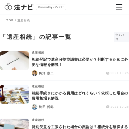
Powered by ベンナビ
TOP
遺産相続
記事を探す
全304
「遺産相続」の記事一覧
件
全て
弁護士を探す
遺産相続
相続登記で遺産分割協議書は必要か？判断するために必
要な情報を解説！
法律相談
おすすめ弁護士診断
梅澤 康二
2021.10.25
刑事事件
遺産相続
AI Search Premium
相続手続きにかかる費用はどれくらい？依頼した場合の
債務整理
費用相場も解説
松田 哲郎
2021.10.25
掲載をご検討の弁護士の方へ
離婚問題
遺産相続
特別受益を主張された場合の反論は？相続分を確保する