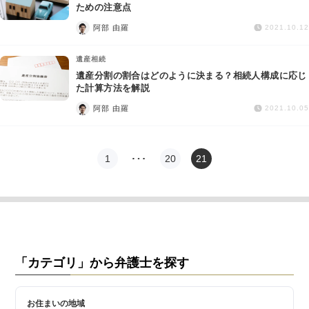
交通事故
ための注意点
阿部 由羅
2021.10.12
遺産相続
遺産相続
遺産分割の割合はどのように決まる？相続人構成に応じ
労働問題
た計算方法を解説
阿部 由羅
2021.10.05
債権回収
IT・ネット
1
…
20
21
資金調達
企業法務
「カテゴリ」から弁護士を探す
お住まいの地域