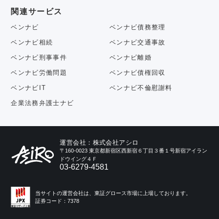
関連サービス
ベンナビ
ベンナビ債務整理
ベンナビ相続
ベンナビ交通事故
ベンナビ刑事事件
ベンナビ離婚
ベンナビ労働問題
ベンナビ債権回収
ベンナビIT
ベンナビ不倫慰謝料
企業法務弁護士ナビ
運営会社：株式会社アシロ
〒160-0023 東京都新宿区西新宿６丁目３番１号新宿アイラン
ドウイング４Ｆ
03-6279-4581
当サイトの運営会社は、東証グロース市場に上場しております。
証券コード：7378