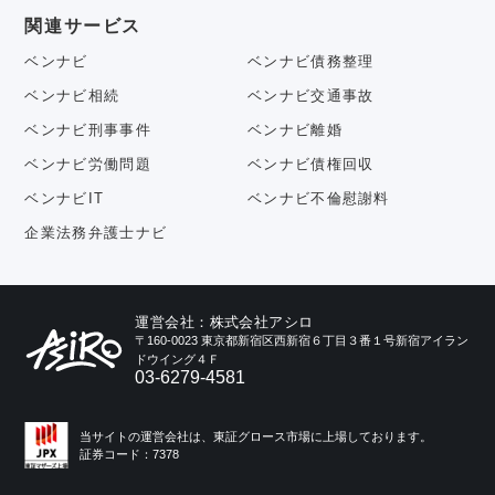
関連サービス
ベンナビ
ベンナビ債務整理
ベンナビ相続
ベンナビ交通事故
ベンナビ刑事事件
ベンナビ離婚
ベンナビ労働問題
ベンナビ債権回収
ベンナビIT
ベンナビ不倫慰謝料
企業法務弁護士ナビ
運営会社：株式会社アシロ
〒160-0023 東京都新宿区西新宿６丁目３番１号新宿アイラン
ドウイング４Ｆ
03-6279-4581
当サイトの運営会社は、東証グロース市場に上場しております。
証券コード：7378