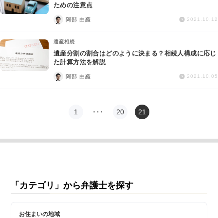
交通事故
ための注意点
阿部 由羅
2021.10.12
遺産相続
遺産相続
遺産分割の割合はどのように決まる？相続人構成に応じ
労働問題
た計算方法を解説
阿部 由羅
2021.10.05
債権回収
IT・ネット
1
…
20
21
資金調達
企業法務
「カテゴリ」から弁護士を探す
お住まいの地域