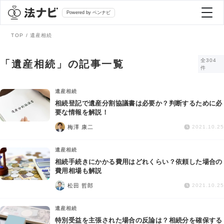
Powered by ベンナビ
TOP
遺産相続
記事を探す
全304
「遺産相続」の記事一覧
件
全て
弁護士を探す
遺産相続
相続登記で遺産分割協議書は必要か？判断するために必
要な情報を解説！
法律相談
おすすめ弁護士診断
梅澤 康二
2021.10.25
刑事事件
遺産相続
AI Search Premium
相続手続きにかかる費用はどれくらい？依頼した場合の
債務整理
費用相場も解説
松田 哲郎
2021.10.25
掲載をご検討の弁護士の方へ
離婚問題
遺産相続
特別受益を主張された場合の反論は？相続分を確保する