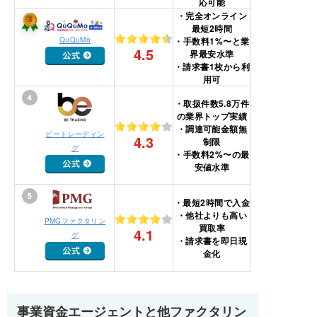
応可能
・完全オンライン
最短2時間
・手数料1%〜と業
QuQuMo
4.5
界最安水準
・請求書1枚から利
用可
・取扱件数5.8万件
の業界トップ実績
・調達可能金額無
ビートレーディン
4.3
制限
グ
・手数料2%〜の最
安値水準
・最短2時間で入金
・他社よりも高い
PMGファクタリン
買取率
4.1
グ
・請求書を即日現
金化
事業資金エージェントと他ファクタリン