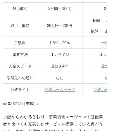
対応取引
2社間・3社間
2社間
初回･･･最大25万円
取引可能額
20万円～2億円
以降･･･最大100万円
手数料
1.5％～20％
一律10％
審査方法
オンライン
オンライン
入金スピード
最短3時間
最短10分
取引先への通知
なし
なし
公式サイト
公式ホームページ
公式ホームページ
※2023年2月末時点
上記からわかるとおり、事業資金エージェントは他業
者と比べても充実したサービスを提供している点がう