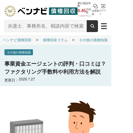
累計相談件
数
8.45
万件
ログイ
法律相
超
ン
談
※2026/7時点
ベンナビ債権回収
債権回収コラム
その他の債権知識
その他の債権知識
事業資金エージェントの評判・口コミは？
ファクタリング手数料や利用方法を解説
2026.7.27
更新日：