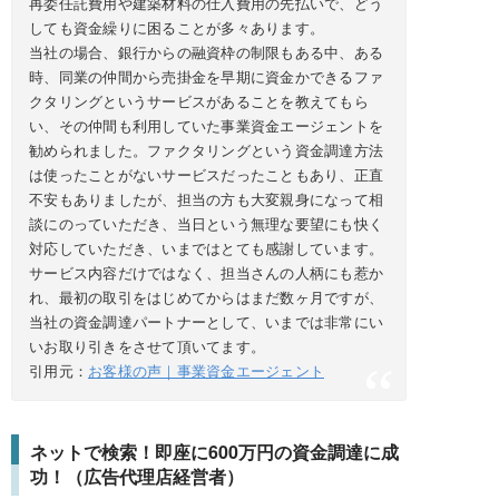
再委任託費用や建築材料の仕入費用の先払いで、どう
しても資金繰りに困ることが多々あります。
当社の場合、銀行からの融資枠の制限もある中、ある
時、同業の仲間から売掛金を早期に資金かできるファ
クタリングというサービスがあることを教えてもら
い、その仲間も利用していた事業資金エージェントを
勧められました。ファクタリングという資金調達方法
は使ったことがないサービスだったこともあり、正直
不安もありましたが、担当の方も大変親身になって相
談にのっていただき、当日という無理な要望にも快く
対応していただき、いまではとても感謝しています。
サービス内容だけではなく、担当さんの人柄にも惹か
れ、最初の取引をはじめてからはまだ数ヶ月ですが、
当社の資金調達パートナーとして、いまでは非常にい
いお取り引きをさせて頂いてます。
引用元：
お客様の声｜事業資金エージェント
ネットで検索！即座に600万円の資金調達に成
功！（広告代理店経営者）