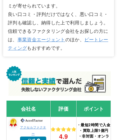
ミが寄せられています。
良い口コミ・評判だけではなく、悪い口コミ・
評判も確認し、納得した上で利用しましょう。
信頼できるファクタリング会社をお探しの方に
は、
事業資金エージェント
のほか、
ビートレー
ティング
もおすすめです。
会社名
評価
ポイント
・最短2時間で入金
アクセルファクタ
・買取上限1億円
ー
4.9
・非対面・オンラ