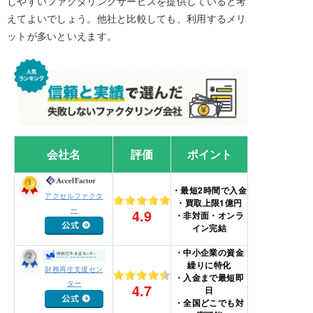
しやすいファクタリングサービスを提供していると考
えてよいでしょう。他社と比較しても、利用するメリ
ットが多いといえます。
会社名
評価
ポイント
・最短2時間で入金
アクセルファクタ
・買取上限1億円
ー
4.9
・非対面・オンラ
イン完結
・中小企業の資金
繰りに特化
財務再生支援セン
・入金まで最短即
ター
4.7
日
・全国どこでも対