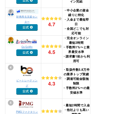
イン完結
・中小企業の資金
繰りに特化
財務再生支援セン
・入金まで最短即
ター
4.7
日
・全国どこでも対
応可能
・完全オンライン
最短2時間
・手数料1%〜と業
QuQuMo
4.5
界最安水準
・請求書1枚から利
用可
・取扱件数5.8万件
の業界トップ実績
・調達可能金額無
ビートレーディン
4.3
制限
グ
・手数料2%〜の最
安値水準
・最短2時間で入金
・他社よりも高い
PMGファクタリン