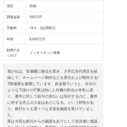
項目
詳細
調達金額
500万円
手数料
15％・2社間取引
年商
8,000万円
利用のき
インターネット検索
っかけ
我が社は、首都圏に拠点を置き、大手広告代理店を経
由して、ホームページ制作などを受注および制作するI
T関連業を展開しています。資金面でいうと、当社の
ような下請けのIT業は特に人件費の割合が非常に高
く、案件に対して給与の支払いは先行するのに、案件
に対する売上の入金はあとになる、という特性があ
り、銀行からも度々つなぎ資金融資を受けていまし
た。
実は今回も銀行からの融資をあてにして担当者に相談