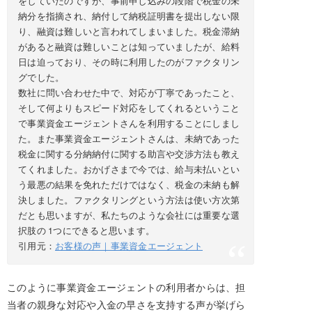
をしていたのですが、事前申し込みの段階で税金の未
納分を指摘され、納付して納税証明書を提出しない限
り、融資は難しいと言われてしまいました。税金滞納
があると融資は難しいことは知っていましたが、給料
日は迫っており、その時に利用したのがファクタリン
グでした。
数社に問い合わせた中で、対応が丁寧であったこと、
そして何よりもスピード対応をしてくれるということ
で事業資金エージェントさんを利用することにしまし
た。また事業資金エージェントさんは、未納であった
税金に関する分納納付に関する助言や交渉方法も教え
てくれました。おかげさまで今では、給与未払いとい
う最悪の結果を免れただけではなく、税金の未納も解
決しました。ファクタリングという方法は使い方次第
だとも思いますが、私たちのような会社には重要な選
択肢の 1つにできると思います。
引用元：
お客様の声｜事業資金エージェント
このように事業資金エージェントの利用者からは、担
当者の親身な対応や入金の早さを支持する声が挙げら