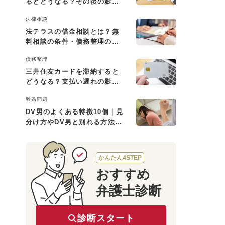
るとどうなる？その後の影響
と払えない場合の対処法
法律相談
法テラスの借金相談とは？無
料相談の条件・債務整理の費
用・利用の流れを解説
債務整理
三井住友カードを滞納すると
どうなる？支払い遅れの影響
と対処法
離婚問題
DV男のよくある特徴10個｜見
分け方やDV男と別れる方法も
解説
かんたん4STEP
おすすめ
弁護士診断
診断スタート