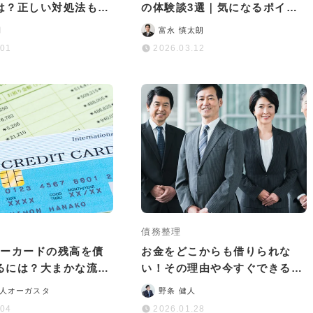
は？正しい対処法も解
の体験談3選｜気になるポイン
トや差し押さえの流れなど
司
富永 慎太朗
.01
2026.03.12
債務整理
ターカードの残高を債
お金をどこからも借りられな
るには？大まかな流れ
い！その理由や今すぐできる対
ットなどを解説
処法・最終手段を徹底解説
人オーガスタ
野条 健人
.04
2026.01.28