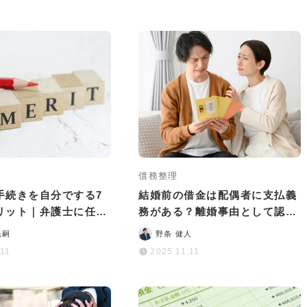
債務整理
手続きを自分でする7
結婚前の借金は配偶者に支払義
リット｜弁護士に任せ
務がある？離婚事由として認め
いことも
られる？
光嗣
野条 健人
.11
2025.11.11