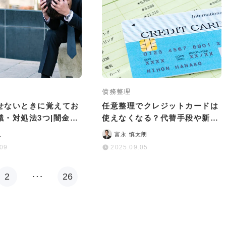
債務整理
せないときに覚えてお
任意整理でクレジットカードは
識・対処法3つ|闇金に
使えなくなる？代替手段や新規
丈夫は嘘！
作成のポイントも解説
人
富永 慎太朗
.09
2025.09.05
2
…
26