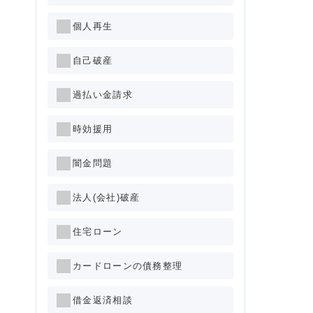
個人再生
自己破産
過払い金請求
時効援用
闇金問題
法人(会社)破産
住宅ローン
カードローンの債務整理
借金返済相談