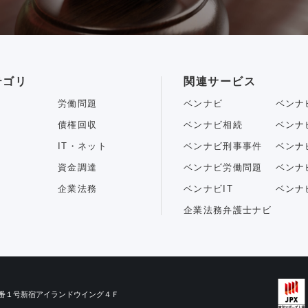
テゴリ
関連サービス
労働問題
ベンナビ
ベンナ
債権回収
ベンナビ相続
ベンナ
IT・ネット
ベンナビ刑事事件
ベンナ
資金調達
ベンナビ労働問題
ベンナ
企業法務
ベンナビIT
ベンナ
企業法務弁護士ナビ
目３番１号新宿アイランドウイング４Ｆ