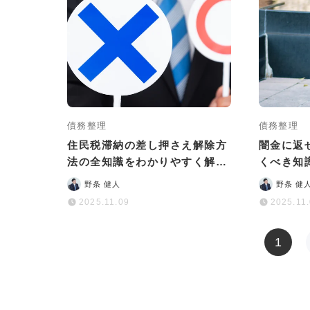
債務整理
債務整理
住民税滞納の差し押さえ解除方
闇金に返
法の全知識をわかりやすく解説
くべき知
｜相談先も紹介
返せば大
野条 健人
野条 健
2025.11.09
2025.11
1