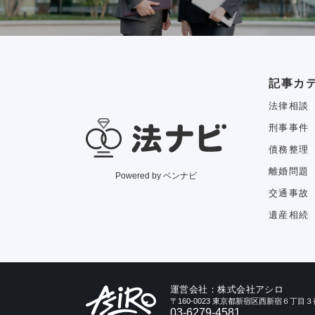
記事カ
法律相談
刑事事件
債務整理
離婚問題
Powered by ベンナビ
交通事故
遺産相続
運営会社：株式会社アシロ
〒160-0023 東京都新宿区西新宿６丁
03-6279-4581