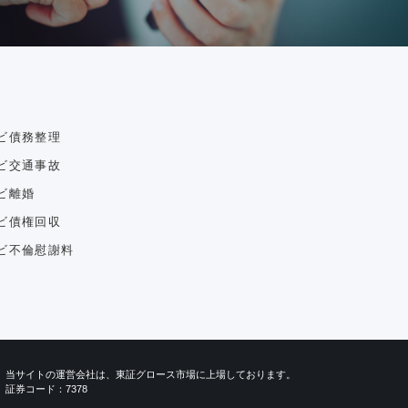
ビ債務整理
ビ交通事故
ビ離婚
ビ債権回収
ビ不倫慰謝料
当サイトの運営会社は、東証グロース市場に上場しております。
証券コード：7378