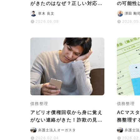
がきたのはなぜ？正しい対応法
の可能性
をわかりやすく解説
説
草木 良文
澤田 剛
2026.06.08
2026.05
債務整理
債務整理
アビリオ債権回収から身に覚え
ACマス
がない連絡がきた！詐欺の見分
務整理す
け方や正しい対処法を解説
やデメリ
弁護士法人オーガスタ
弁護士法
2026.02.04
2026.02