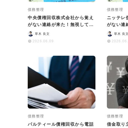
債務整理
債務整理
中央債権回収株式会社から覚え
ニッテレ
がない連絡が来た！無視しては
がない連
いけない理由と正しい対処法
険な理由
草木 良文
草木 良
は？
2026.06.09
2026.06
債務整理
債務整理
パルティール債権回収から電話
借金取り