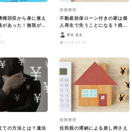
債務整理
債権回収から身に覚え
不動産担保ローン付きの家は個
絡があった！無視が危
人再生で失うことになる？残す
や対処法を解説
ための選択肢は？
文
草木 良文
.09
2026.06.09
債務整理
立ての方法とは？違法
住民税の滞納による差し押さえ