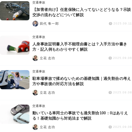
交通事故
【加害者向け】任意保険に入ってないとどうなる？示談
交渉の流れなどについて解説
田代 隼一郎
2025.09.11
交通事故
人身事故証明書入手不能理由書とは？入手方法や書き
方・記入例もわかりやすく解説
立花 志功
2025.09.08
交通事故
駐車場事故で揉めないための基礎知識｜過失割合の考え
方や事故後の対応方法を解説
立花 志功
2025.09.08
交通事故
動いている車同士の事故でも過失割合100：0はありえ
る！基礎知識から対処法まで解説
立花 志功
2025.09.08