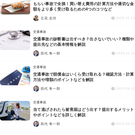
もらい事故で全損！買い替え費用の計算方法や適切な金
額をより多く受け取るための4つのコツなど
立花 志功
2025.11.13
交通事故
交通事故の診断書は出すべき？出さないでいい？種類や
提出先などの基本情報を解説
田代 隼一郎
2025.11.11
交通事故
交通事故で賠償金はいくら受け取れる？確認方法・計算
方法や増額のポイントなどを解説
田代 隼一郎
2025.09.11
交通事故
当て逃げされたら被害届はどう出す？提出するメリット
やポイントなどを詳しく解説
田代 隼一郎
2025.09.11