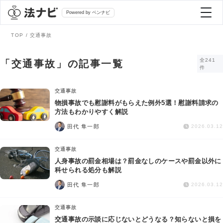
Powered by ベンナビ
TOP
交通事故
記事を探す
全241
「交通事故」の記事一覧
件
全て
弁護士を探す
交通事故
物損事故でも慰謝料がもらえた例外5選！慰謝料請求の
方法もわかりやすく解説
法律相談
おすすめ弁護士診断
田代 隼一郎
2026.03.12
刑事事件
交通事故
AI Search Premium
人身事故の罰金相場は？罰金なしのケースや罰金以外に
債務整理
科せられる処分も解説
田代 隼一郎
2026.03.12
掲載をご検討の弁護士の方へ
離婚問題
交通事故
交通事故の示談に応じないとどうなる？知らないと損を