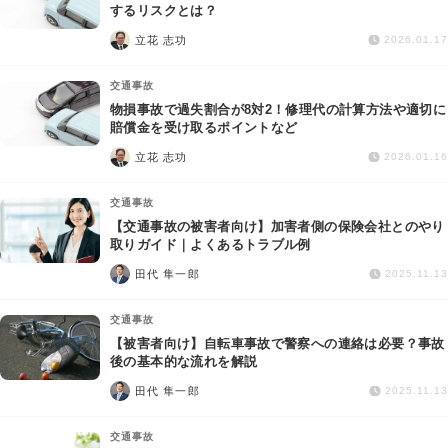
交通事故
するリスクとは？
立花 志功
2026.01.17
遺産相続
交通事故
物損事故で過失割合が8対2！修理代の計算方法や適切に
労働問題
賠償金を受け取るポイントなど
立花 志功
2026.01.16
債権回収
交通事故
IT・ネット
【交通事故の被害者向け】加害者側の保険会社とのやり
取りガイド｜よくあるトラブル例
田代 隼一郎
資金調達
2025.11.13
交通事故
企業法務
【被害者向け】自転車事故で警察への連絡は必要？事故
後の基本的な流れを解説
田代 隼一郎
2025.11.13
交通事故